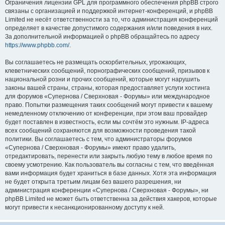
Ограничения лицензии GPL для программного обеспечения phpBB строго
связаны с организацией и поддержкой интернет-конференций, и phpBB
Limited не несёт ответственности за то, что администрация конференций
определяет в качестве допустимого содержания и/или поведения в них.
За дополнительной информацией о phpBB обращайтесь по адресу
https://www.phpbb.com/
.
Вы соглашаетесь не размещать оскорбительных, угрожающих,
клеветнических сообщений, порнографических сообщений, призывов к
национальной розни и прочих сообщений, которые могут нарушить
законы вашей страны, страны, которая предоставляет услуги хостинга
для форумов «Супернова / Сверхновая - Форумы» или международное
право. Попытки размещения таких сообщений могут привести к вашему
немедленному отключению от конференции, при этом ваш провайдер
будет поставлен в известность, если мы сочтём это нужным. IP-адреса
всех сообщений сохраняются для возможности проведения такой
политики. Вы соглашаетесь с тем, что администраторы форумов
«Супернова / Сверхновая - Форумы» имеют право удалить,
отредактировать, перенести или закрыть любую тему в любое время по
своему усмотрению. Как пользователь вы согласны с тем, что введённая
вами информация будет храниться в базе данных. Хотя эта информация
не будет открыта третьим лицам без вашего разрешения, ни
администрация конференции «Супернова / Сверхновая - Форумы», ни
phpBB Limited не может быть ответственна за действия хакеров, которые
могут привести к несанкционированному доступу к ней.