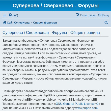
Супернова / Сверхновая - Форумы
FAQ
Регистрация
Вход
П
Сайт СуперНова
Список форумов
о
Супернова / Сверхновая - Форумы - Общие правила
и
с
Заходя на конференцию «Супернова / Сверхновая - Форумы» (в
дальнейшем «мы», «наш», «Супернова / Сверхновая - Форумы»,
к
«https://forum.supernova.ws»), вы подтверждаете своё согласие со
следующими условиями. Если вы не согласны с ними, пожалуйста, не
заходите и не пользуйтесь форумами «Супернова / Сверхновая -
Форумы». Мы оставляем за собой право изменять эти правила в любое
время и сделаем всё возможное, чтобы уведомить вас об этом, однако с
вашей стороны было бы разумным регулярно просматривать этот текст
на предмет изменений, так как использование конференции «Супернова /
Сверхновая - Форумы» после обновления/исправления условий означает
ваше согласие с ними.
Наши форумы работают под управлением программного обеспечения
для создания конференций phpBB (в дальнейшем «они», «программное
обеспечение phpBB», «www.phpbb.com», «phpBB Limited», «phpBB
Teams»), выпущенного по лицензии «
GNU General Public License v2
» (в
дальнейшем «GPL»). Скачать его можно по адресу
www.phpbb.com
.