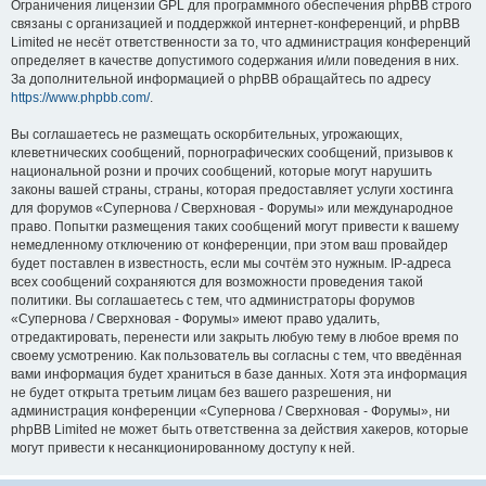
Ограничения лицензии GPL для программного обеспечения phpBB строго
связаны с организацией и поддержкой интернет-конференций, и phpBB
Limited не несёт ответственности за то, что администрация конференций
определяет в качестве допустимого содержания и/или поведения в них.
За дополнительной информацией о phpBB обращайтесь по адресу
https://www.phpbb.com/
.
Вы соглашаетесь не размещать оскорбительных, угрожающих,
клеветнических сообщений, порнографических сообщений, призывов к
национальной розни и прочих сообщений, которые могут нарушить
законы вашей страны, страны, которая предоставляет услуги хостинга
для форумов «Супернова / Сверхновая - Форумы» или международное
право. Попытки размещения таких сообщений могут привести к вашему
немедленному отключению от конференции, при этом ваш провайдер
будет поставлен в известность, если мы сочтём это нужным. IP-адреса
всех сообщений сохраняются для возможности проведения такой
политики. Вы соглашаетесь с тем, что администраторы форумов
«Супернова / Сверхновая - Форумы» имеют право удалить,
отредактировать, перенести или закрыть любую тему в любое время по
своему усмотрению. Как пользователь вы согласны с тем, что введённая
вами информация будет храниться в базе данных. Хотя эта информация
не будет открыта третьим лицам без вашего разрешения, ни
администрация конференции «Супернова / Сверхновая - Форумы», ни
phpBB Limited не может быть ответственна за действия хакеров, которые
могут привести к несанкционированному доступу к ней.