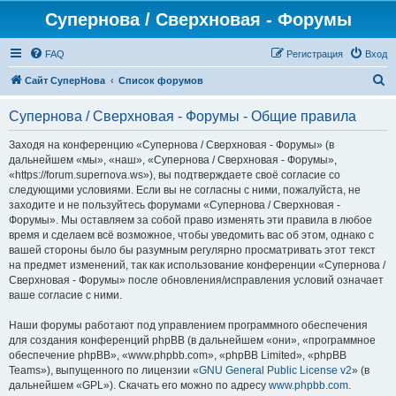
Супернова / Сверхновая - Форумы
FAQ
Регистрация
Вход
П
Сайт СуперНова
Список форумов
о
Супернова / Сверхновая - Форумы - Общие правила
и
с
Заходя на конференцию «Супернова / Сверхновая - Форумы» (в
дальнейшем «мы», «наш», «Супернова / Сверхновая - Форумы»,
к
«https://forum.supernova.ws»), вы подтверждаете своё согласие со
следующими условиями. Если вы не согласны с ними, пожалуйста, не
заходите и не пользуйтесь форумами «Супернова / Сверхновая -
Форумы». Мы оставляем за собой право изменять эти правила в любое
время и сделаем всё возможное, чтобы уведомить вас об этом, однако с
вашей стороны было бы разумным регулярно просматривать этот текст
на предмет изменений, так как использование конференции «Супернова /
Сверхновая - Форумы» после обновления/исправления условий означает
ваше согласие с ними.
Наши форумы работают под управлением программного обеспечения
для создания конференций phpBB (в дальнейшем «они», «программное
обеспечение phpBB», «www.phpbb.com», «phpBB Limited», «phpBB
Teams»), выпущенного по лицензии «
GNU General Public License v2
» (в
дальнейшем «GPL»). Скачать его можно по адресу
www.phpbb.com
.