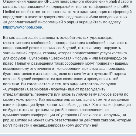
Ограничения лицензии GPL для программного обеспечения phpBB строго
связаны с организацией и поддержкой интернет-конференций, и phpBB
Limited не несёт ответственности за то, что администрация конференций
определяет в качестве допустимого содержания и/или поведения в них.
За дополнительной информацией о phpBB обращайтесь по адресу
https://www.phpbb.com/
.
Вы соглашаетесь не размещать оскорбительных, угрожающих,
клеветнических сообщений, порнографических сообщений, призывов к
национальной розни и прочих сообщений, которые могут нарушить
законы вашей страны, страны, которая предоставляет услуги хостинга
для форумов «Супернова / Сверхновая - Форумы» или международное
право. Попытки размещения таких сообщений могут привести к вашему
немедленному отключению от конференции, при этом ваш провайдер
будет поставлен в известность, если мы сочтём это нужным. IP-адреса
всех сообщений сохраняются для возможности проведения такой
политики. Вы соглашаетесь с тем, что администраторы форумов
«Супернова / Сверхновая - Форумы» имеют право удалить,
отредактировать, перенести или закрыть любую тему в любое время по
своему усмотрению. Как пользователь вы согласны с тем, что введённая
вами информация будет храниться в базе данных. Хотя эта информация
не будет открыта третьим лицам без вашего разрешения, ни
администрация конференции «Супернова / Сверхновая - Форумы», ни
phpBB Limited не может быть ответственна за действия хакеров, которые
могут привести к несанкционированному доступу к ней.