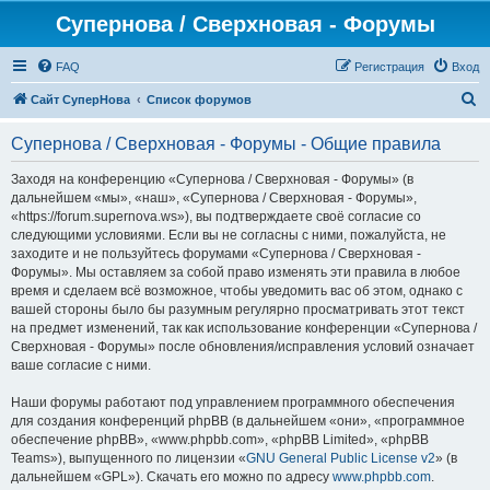
Супернова / Сверхновая - Форумы
FAQ
Регистрация
Вход
П
Сайт СуперНова
Список форумов
о
Супернова / Сверхновая - Форумы - Общие правила
и
с
Заходя на конференцию «Супернова / Сверхновая - Форумы» (в
дальнейшем «мы», «наш», «Супернова / Сверхновая - Форумы»,
к
«https://forum.supernova.ws»), вы подтверждаете своё согласие со
следующими условиями. Если вы не согласны с ними, пожалуйста, не
заходите и не пользуйтесь форумами «Супернова / Сверхновая -
Форумы». Мы оставляем за собой право изменять эти правила в любое
время и сделаем всё возможное, чтобы уведомить вас об этом, однако с
вашей стороны было бы разумным регулярно просматривать этот текст
на предмет изменений, так как использование конференции «Супернова /
Сверхновая - Форумы» после обновления/исправления условий означает
ваше согласие с ними.
Наши форумы работают под управлением программного обеспечения
для создания конференций phpBB (в дальнейшем «они», «программное
обеспечение phpBB», «www.phpbb.com», «phpBB Limited», «phpBB
Teams»), выпущенного по лицензии «
GNU General Public License v2
» (в
дальнейшем «GPL»). Скачать его можно по адресу
www.phpbb.com
.