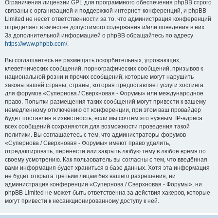
Ограничения лицензии GPL для программного обеспечения phpBB строго
связаны с организацией и поддержкой интернет-конференций, и phpBB
Limited не несёт ответственности за то, что администрация конференций
определяет в качестве допустимого содержания и/или поведения в них.
За дополнительной информацией о phpBB обращайтесь по адресу
https://www.phpbb.com/
.
Вы соглашаетесь не размещать оскорбительных, угрожающих,
клеветнических сообщений, порнографических сообщений, призывов к
национальной розни и прочих сообщений, которые могут нарушить
законы вашей страны, страны, которая предоставляет услуги хостинга
для форумов «Супернова / Сверхновая - Форумы» или международное
право. Попытки размещения таких сообщений могут привести к вашему
немедленному отключению от конференции, при этом ваш провайдер
будет поставлен в известность, если мы сочтём это нужным. IP-адреса
всех сообщений сохраняются для возможности проведения такой
политики. Вы соглашаетесь с тем, что администраторы форумов
«Супернова / Сверхновая - Форумы» имеют право удалить,
отредактировать, перенести или закрыть любую тему в любое время по
своему усмотрению. Как пользователь вы согласны с тем, что введённая
вами информация будет храниться в базе данных. Хотя эта информация
не будет открыта третьим лицам без вашего разрешения, ни
администрация конференции «Супернова / Сверхновая - Форумы», ни
phpBB Limited не может быть ответственна за действия хакеров, которые
могут привести к несанкционированному доступу к ней.