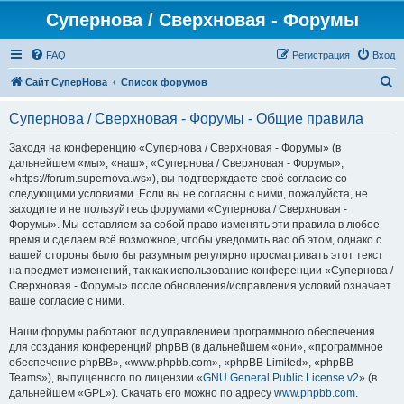
Супернова / Сверхновая - Форумы
FAQ
Регистрация
Вход
П
Сайт СуперНова
Список форумов
о
Супернова / Сверхновая - Форумы - Общие правила
и
с
Заходя на конференцию «Супернова / Сверхновая - Форумы» (в
дальнейшем «мы», «наш», «Супернова / Сверхновая - Форумы»,
к
«https://forum.supernova.ws»), вы подтверждаете своё согласие со
следующими условиями. Если вы не согласны с ними, пожалуйста, не
заходите и не пользуйтесь форумами «Супернова / Сверхновая -
Форумы». Мы оставляем за собой право изменять эти правила в любое
время и сделаем всё возможное, чтобы уведомить вас об этом, однако с
вашей стороны было бы разумным регулярно просматривать этот текст
на предмет изменений, так как использование конференции «Супернова /
Сверхновая - Форумы» после обновления/исправления условий означает
ваше согласие с ними.
Наши форумы работают под управлением программного обеспечения
для создания конференций phpBB (в дальнейшем «они», «программное
обеспечение phpBB», «www.phpbb.com», «phpBB Limited», «phpBB
Teams»), выпущенного по лицензии «
GNU General Public License v2
» (в
дальнейшем «GPL»). Скачать его можно по адресу
www.phpbb.com
.