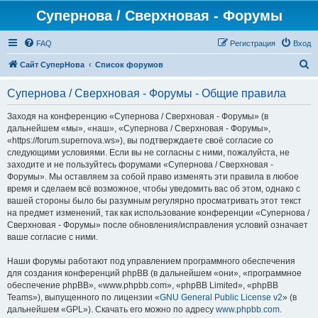
Супернова / Сверхновая - Форумы
FAQ
Регистрация
Вход
П
Сайт СуперНова
Список форумов
о
Супернова / Сверхновая - Форумы - Общие правила
и
с
Заходя на конференцию «Супернова / Сверхновая - Форумы» (в
дальнейшем «мы», «наш», «Супернова / Сверхновая - Форумы»,
к
«https://forum.supernova.ws»), вы подтверждаете своё согласие со
следующими условиями. Если вы не согласны с ними, пожалуйста, не
заходите и не пользуйтесь форумами «Супернова / Сверхновая -
Форумы». Мы оставляем за собой право изменять эти правила в любое
время и сделаем всё возможное, чтобы уведомить вас об этом, однако с
вашей стороны было бы разумным регулярно просматривать этот текст
на предмет изменений, так как использование конференции «Супернова /
Сверхновая - Форумы» после обновления/исправления условий означает
ваше согласие с ними.
Наши форумы работают под управлением программного обеспечения
для создания конференций phpBB (в дальнейшем «они», «программное
обеспечение phpBB», «www.phpbb.com», «phpBB Limited», «phpBB
Teams»), выпущенного по лицензии «
GNU General Public License v2
» (в
дальнейшем «GPL»). Скачать его можно по адресу
www.phpbb.com
.