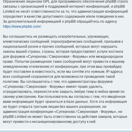
Ограничения лицензии GPL для программного обеспечения phpBB строго
связаны с организацией и поддержкой интернет-конференций, и phpBB
Limited не несёт ответственности за то, что администрация конференций
определяет в качестве допустимого содержания и/или поведения в них.
За дополнительной информацией о phpBB обращайтесь по адресу
https://www.phpbb.com/
.
Вы соглашаетесь не размещать оскорбительных, угрожающих,
клеветнических сообщений, порнографических сообщений, призывов к
национальной розни и прочих сообщений, которые могут нарушить
законы вашей страны, страны, которая предоставляет услуги хостинга
для форумов «Супернова / Сверхновая - Форумы» или международное
право. Попытки размещения таких сообщений могут привести к вашему
немедленному отключению от конференции, при этом ваш провайдер
будет поставлен в известность, если мы сочтём это нужным. IP-адреса
всех сообщений сохраняются для возможности проведения такой
политики. Вы соглашаетесь с тем, что администраторы форумов
«Супернова / Сверхновая - Форумы» имеют право удалить,
отредактировать, перенести или закрыть любую тему в любое время по
своему усмотрению. Как пользователь вы согласны с тем, что введённая
вами информация будет храниться в базе данных. Хотя эта информация
не будет открыта третьим лицам без вашего разрешения, ни
администрация конференции «Супернова / Сверхновая - Форумы», ни
phpBB Limited не может быть ответственна за действия хакеров, которые
могут привести к несанкционированному доступу к ней.