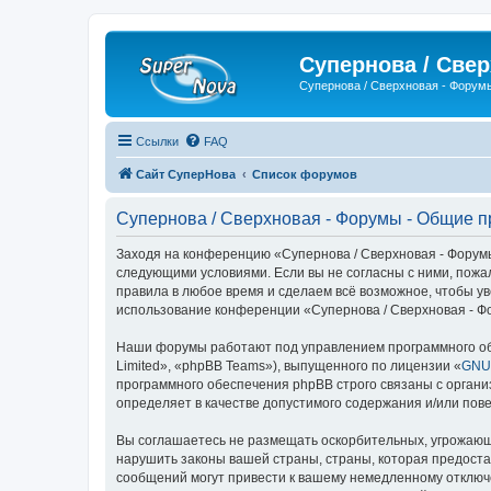
Супернова / Све
Супернова / Сверхновая - Форум
Ссылки
FAQ
Сайт СуперНова
Список форумов
Супернова / Сверхновая - Форумы - Общие 
Заходя на конференцию «Супернова / Сверхновая - Форумы»
следующими условиями. Если вы не согласны с ними, пожа
правила в любое время и сделаем всё возможное, чтобы ув
использование конференции «Супернова / Сверхновая - Ф
Наши форумы работают под управлением программного об
Limited», «phpBB Teams»), выпущенного по лицензии «
GNU 
программного обеспечения phpBB строго связаны с органи
определяет в качестве допустимого содержания и/или по
Вы соглашаетесь не размещать оскорбительных, угрожающ
нарушить законы вашей страны, страны, которая предоста
сообщений могут привести к вашему немедленному отключе