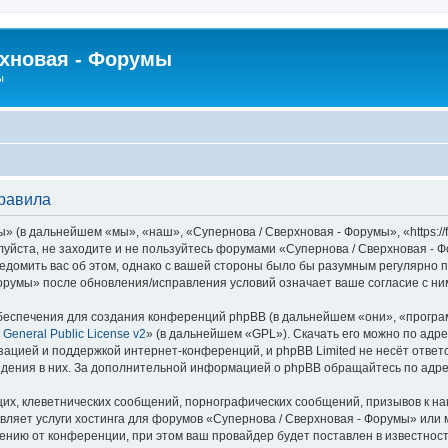
рхновая - Форумы
ы
правила
 (в дальнейшем «мы», «наш», «Супернова / Сверхновая - Форумы», «https://f
луйста, не заходите и не пользуйтесь форумами «Супернова / Сверхновая - 
едомить вас об этом, однако с вашей стороны было бы разумным регулярно пр
орумы» после обновления/исправления условий означает ваше согласие с ни
еспечения для создания конференций phpBB (в дальнейшем «они», «програ
General Public License v2
» (в дальнейшем «GPL»). Скачать его можно по адр
зацией и поддержкой интернет-конференций, и phpBB Limited не несёт ответ
ведения в них. За дополнительной информацией о phpBB обращайтесь по адр
их, клеветнических сообщений, порнографических сообщений, призывов к на
вляет услуги хостинга для форумов «Супернова / Сверхновая - Форумы» ил
нию от конференции, при этом ваш провайдер будет поставлен в известность