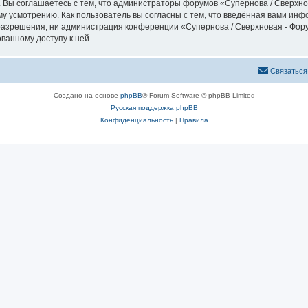
 Вы соглашаетесь с тем, что администраторы форумов «Супернова / Сверхно
у усмотрению. Как пользователь вы согласны с тем, что введённая вами инф
азрешения, ни администрация конференции «Супернова / Сверхновая - Форум
ванному доступу к ней.
Связаться
Создано на основе
phpBB
® Forum Software © phpBB Limited
Русская поддержка phpBB
Конфиденциальность
|
Правила