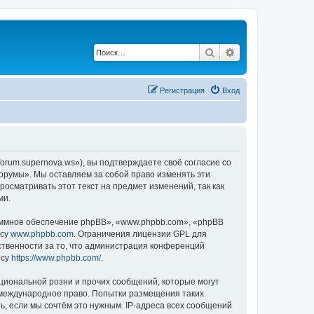
Поиск
Расширенный по
Регистрация
Вход
orum.supernova.ws»), вы подтверждаете своё согласие со
Форумы». Мы оставляем за собой право изменять эти
осматривать этот текст на предмет изменений, так как
ми.
ммное обеспечение phpBB», «www.phpbb.com», «phpBB
есу
www.phpbb.com
. Ограничения лицензии GPL для
ственности за то, что администрация конференций
есу
https://www.phpbb.com/
.
циональной розни и прочих сообщений, которые могут
и международное право. Попытки размещения таких
, если мы сочтём это нужным. IP-адреса всех сообщений