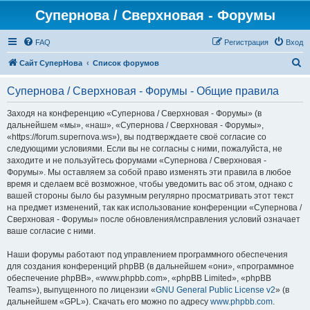
Супернова / Сверхновая - Форумы
FAQ
Регистрация
Вход
П
Сайт СуперНова
Список форумов
о
Супернова / Сверхновая - Форумы - Общие правила
и
с
Заходя на конференцию «Супернова / Сверхновая - Форумы» (в
дальнейшем «мы», «наш», «Супернова / Сверхновая - Форумы»,
к
«https://forum.supernova.ws»), вы подтверждаете своё согласие со
следующими условиями. Если вы не согласны с ними, пожалуйста, не
заходите и не пользуйтесь форумами «Супернова / Сверхновая -
Форумы». Мы оставляем за собой право изменять эти правила в любое
время и сделаем всё возможное, чтобы уведомить вас об этом, однако с
вашей стороны было бы разумным регулярно просматривать этот текст
на предмет изменений, так как использование конференции «Супернова /
Сверхновая - Форумы» после обновления/исправления условий означает
ваше согласие с ними.
Наши форумы работают под управлением программного обеспечения
для создания конференций phpBB (в дальнейшем «они», «программное
обеспечение phpBB», «www.phpbb.com», «phpBB Limited», «phpBB
Teams»), выпущенного по лицензии «
GNU General Public License v2
» (в
дальнейшем «GPL»). Скачать его можно по адресу
www.phpbb.com
.