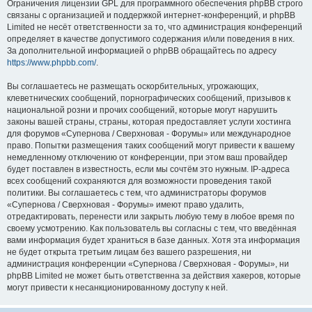
Ограничения лицензии GPL для программного обеспечения phpBB строго
связаны с организацией и поддержкой интернет-конференций, и phpBB
Limited не несёт ответственности за то, что администрация конференций
определяет в качестве допустимого содержания и/или поведения в них.
За дополнительной информацией о phpBB обращайтесь по адресу
https://www.phpbb.com/
.
Вы соглашаетесь не размещать оскорбительных, угрожающих,
клеветнических сообщений, порнографических сообщений, призывов к
национальной розни и прочих сообщений, которые могут нарушить
законы вашей страны, страны, которая предоставляет услуги хостинга
для форумов «Супернова / Сверхновая - Форумы» или международное
право. Попытки размещения таких сообщений могут привести к вашему
немедленному отключению от конференции, при этом ваш провайдер
будет поставлен в известность, если мы сочтём это нужным. IP-адреса
всех сообщений сохраняются для возможности проведения такой
политики. Вы соглашаетесь с тем, что администраторы форумов
«Супернова / Сверхновая - Форумы» имеют право удалить,
отредактировать, перенести или закрыть любую тему в любое время по
своему усмотрению. Как пользователь вы согласны с тем, что введённая
вами информация будет храниться в базе данных. Хотя эта информация
не будет открыта третьим лицам без вашего разрешения, ни
администрация конференции «Супернова / Сверхновая - Форумы», ни
phpBB Limited не может быть ответственна за действия хакеров, которые
могут привести к несанкционированному доступу к ней.