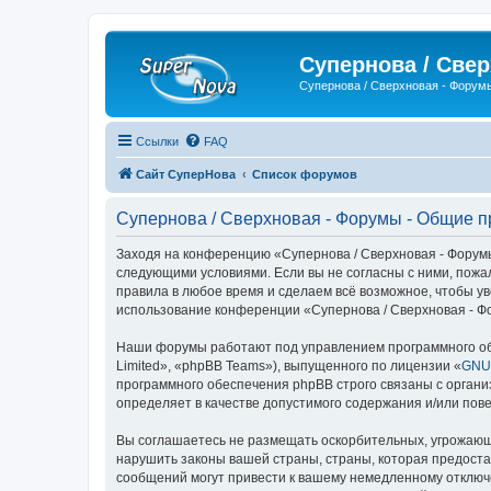
Супернова / Све
Супернова / Сверхновая - Форум
Ссылки
FAQ
Сайт СуперНова
Список форумов
Супернова / Сверхновая - Форумы - Общие 
Заходя на конференцию «Супернова / Сверхновая - Форумы»
следующими условиями. Если вы не согласны с ними, пожа
правила в любое время и сделаем всё возможное, чтобы ув
использование конференции «Супернова / Сверхновая - Ф
Наши форумы работают под управлением программного об
Limited», «phpBB Teams»), выпущенного по лицензии «
GNU 
программного обеспечения phpBB строго связаны с органи
определяет в качестве допустимого содержания и/или по
Вы соглашаетесь не размещать оскорбительных, угрожающ
нарушить законы вашей страны, страны, которая предоста
сообщений могут привести к вашему немедленному отключе