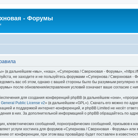
рхновая - Форумы
ы
правила
 (в дальнейшем «мы», «наш», «Супернова / Сверхновая - Форумы», «https://f
луйста, не заходите и не пользуйтесь форумами «Супернова / Сверхновая - 
едомить вас об этом, однако с вашей стороны было бы разумным регулярно пр
орумы» после обновления/исправления условий означает ваше согласие с ни
еспечения для создания конференций phpBB (в дальнейшем «они», «програ
General Public License v2
» (в дальнейшем «GPL»). Скачать его можно по адр
зацией и поддержкой интернет-конференций, и phpBB Limited не несёт ответ
ведения в них. За дополнительной информацией о phpBB обращайтесь по адр
их, клеветнических сообщений, порнографических сообщений, призывов к на
вляет услуги хостинга для форумов «Супернова / Сверхновая - Форумы» ил
нию от конференции, при этом ваш провайдер будет поставлен в известность