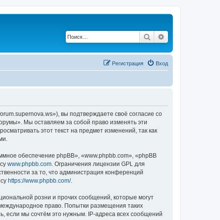
Поиск
Расширенный по
Регистрация
Вход
orum.supernova.ws»), вы подтверждаете своё согласие со
Форумы». Мы оставляем за собой право изменять эти
осматривать этот текст на предмет изменений, так как
ми.
ммное обеспечение phpBB», «www.phpbb.com», «phpBB
есу
www.phpbb.com
. Ограничения лицензии GPL для
ственности за то, что администрация конференций
есу
https://www.phpbb.com/
.
циональной розни и прочих сообщений, которые могут
и международное право. Попытки размещения таких
, если мы сочтём это нужным. IP-адреса всех сообщений