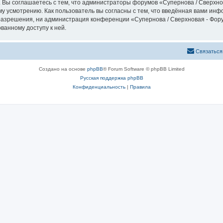
 Вы соглашаетесь с тем, что администраторы форумов «Супернова / Сверхно
у усмотрению. Как пользователь вы согласны с тем, что введённая вами инф
азрешения, ни администрация конференции «Супернова / Сверхновая - Форум
ванному доступу к ней.
Связаться
Создано на основе
phpBB
® Forum Software © phpBB Limited
Русская поддержка phpBB
Конфиденциальность
|
Правила