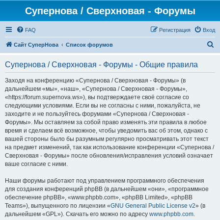
Супернова / Сверхновая - Форумы
FAQ
Регистрация
Вход
П
Сайт СуперНова
Список форумов
о
Супернова / Сверхновая - Форумы - Общие правила
и
с
Заходя на конференцию «Супернова / Сверхновая - Форумы» (в
дальнейшем «мы», «наш», «Супернова / Сверхновая - Форумы»,
к
«https://forum.supernova.ws»), вы подтверждаете своё согласие со
следующими условиями. Если вы не согласны с ними, пожалуйста, не
заходите и не пользуйтесь форумами «Супернова / Сверхновая -
Форумы». Мы оставляем за собой право изменять эти правила в любое
время и сделаем всё возможное, чтобы уведомить вас об этом, однако с
вашей стороны было бы разумным регулярно просматривать этот текст
на предмет изменений, так как использование конференции «Супернова /
Сверхновая - Форумы» после обновления/исправления условий означает
ваше согласие с ними.
Наши форумы работают под управлением программного обеспечения
для создания конференций phpBB (в дальнейшем «они», «программное
обеспечение phpBB», «www.phpbb.com», «phpBB Limited», «phpBB
Teams»), выпущенного по лицензии «
GNU General Public License v2
» (в
дальнейшем «GPL»). Скачать его можно по адресу
www.phpbb.com
.