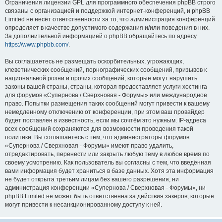
Ограничения лицензии GPL для программного обеспечения phpBB строго
связаны с организацией и поддержкой интернет-конференций, и phpBB
Limited не несёт ответственности за то, что администрация конференций
определяет в качестве допустимого содержания и/или поведения в них.
За дополнительной информацией о phpBB обращайтесь по адресу
https://www.phpbb.com/
.
Вы соглашаетесь не размещать оскорбительных, угрожающих,
клеветнических сообщений, порнографических сообщений, призывов к
национальной розни и прочих сообщений, которые могут нарушить
законы вашей страны, страны, которая предоставляет услуги хостинга
для форумов «Супернова / Сверхновая - Форумы» или международное
право. Попытки размещения таких сообщений могут привести к вашему
немедленному отключению от конференции, при этом ваш провайдер
будет поставлен в известность, если мы сочтём это нужным. IP-адреса
всех сообщений сохраняются для возможности проведения такой
политики. Вы соглашаетесь с тем, что администраторы форумов
«Супернова / Сверхновая - Форумы» имеют право удалить,
отредактировать, перенести или закрыть любую тему в любое время по
своему усмотрению. Как пользователь вы согласны с тем, что введённая
вами информация будет храниться в базе данных. Хотя эта информация
не будет открыта третьим лицам без вашего разрешения, ни
администрация конференции «Супернова / Сверхновая - Форумы», ни
phpBB Limited не может быть ответственна за действия хакеров, которые
могут привести к несанкционированному доступу к ней.