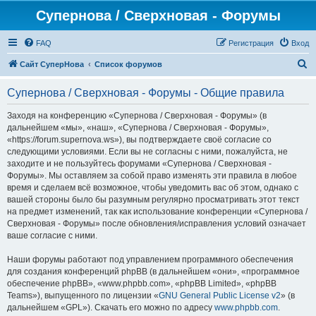
Супернова / Сверхновая - Форумы
FAQ
Регистрация
Вход
П
Сайт СуперНова
Список форумов
о
Супернова / Сверхновая - Форумы - Общие правила
и
с
Заходя на конференцию «Супернова / Сверхновая - Форумы» (в
дальнейшем «мы», «наш», «Супернова / Сверхновая - Форумы»,
к
«https://forum.supernova.ws»), вы подтверждаете своё согласие со
следующими условиями. Если вы не согласны с ними, пожалуйста, не
заходите и не пользуйтесь форумами «Супернова / Сверхновая -
Форумы». Мы оставляем за собой право изменять эти правила в любое
время и сделаем всё возможное, чтобы уведомить вас об этом, однако с
вашей стороны было бы разумным регулярно просматривать этот текст
на предмет изменений, так как использование конференции «Супернова /
Сверхновая - Форумы» после обновления/исправления условий означает
ваше согласие с ними.
Наши форумы работают под управлением программного обеспечения
для создания конференций phpBB (в дальнейшем «они», «программное
обеспечение phpBB», «www.phpbb.com», «phpBB Limited», «phpBB
Teams»), выпущенного по лицензии «
GNU General Public License v2
» (в
дальнейшем «GPL»). Скачать его можно по адресу
www.phpbb.com
.