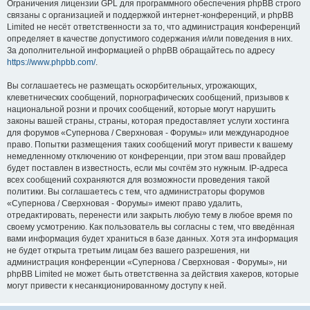
Ограничения лицензии GPL для программного обеспечения phpBB строго
связаны с организацией и поддержкой интернет-конференций, и phpBB
Limited не несёт ответственности за то, что администрация конференций
определяет в качестве допустимого содержания и/или поведения в них.
За дополнительной информацией о phpBB обращайтесь по адресу
https://www.phpbb.com/
.
Вы соглашаетесь не размещать оскорбительных, угрожающих,
клеветнических сообщений, порнографических сообщений, призывов к
национальной розни и прочих сообщений, которые могут нарушить
законы вашей страны, страны, которая предоставляет услуги хостинга
для форумов «Супернова / Сверхновая - Форумы» или международное
право. Попытки размещения таких сообщений могут привести к вашему
немедленному отключению от конференции, при этом ваш провайдер
будет поставлен в известность, если мы сочтём это нужным. IP-адреса
всех сообщений сохраняются для возможности проведения такой
политики. Вы соглашаетесь с тем, что администраторы форумов
«Супернова / Сверхновая - Форумы» имеют право удалить,
отредактировать, перенести или закрыть любую тему в любое время по
своему усмотрению. Как пользователь вы согласны с тем, что введённая
вами информация будет храниться в базе данных. Хотя эта информация
не будет открыта третьим лицам без вашего разрешения, ни
администрация конференции «Супернова / Сверхновая - Форумы», ни
phpBB Limited не может быть ответственна за действия хакеров, которые
могут привести к несанкционированному доступу к ней.