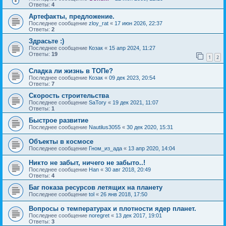
Ответы:
4
Артефакты, предложение.
Последнее сообщение
zloy_rat
«
17 июн 2026, 22:37
Ответы:
2
Здрасьте :)
Последнее сообщение
Козак
«
15 апр 2024, 11:27
Ответы:
19
1
2
Сладка ли жизнь в ТОПе?
Последнее сообщение
Козак
«
09 дек 2023, 20:54
Ответы:
7
Скорость строительства
Последнее сообщение
SaTory
«
19 дек 2021, 11:07
Ответы:
1
Быстрое развитие
Последнее сообщение
Nautilus3055
«
30 дек 2020, 15:31
Объекты в космосе
Последнее сообщение
Гном_из_ада
«
13 апр 2020, 14:04
Никто не забыт, ничего не забыто..!
Последнее сообщение
Han
«
30 авг 2018, 20:49
Ответы:
4
Баг показа ресурсов летящих на планету
Последнее сообщение
tol
«
26 янв 2018, 17:50
Вопросы о температурах и плотности ядер планет.
Последнее сообщение
noregret
«
13 дек 2017, 19:01
Ответы:
3