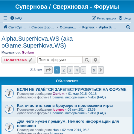
Супернова / Сверхновая - Форумы
FAQ
Регистрация
Вход
П
Сайт СуперНова
Список форумов
Официальные сервера проекта "Сверхновая" (*.supernova.ws)
Кортекс
Alpha.SuperNova.WS (aka oGame.SuperNova.WS)
о
Alpha.SuperNova.WS (aka
и
oGame.SuperNova.WS)
с
Модератор:
Gorlum
к
Поиск
Расширенный пои
Новая тема
Страница
1
из
9
1
2
3
4
5
9
След.
213 тем
…
Объявления
ЕСЛИ НЕ УДАЁТСЯ ЗАРЕГЕСТРИРОВАТЬСЯ НА ФОРУМЕ
Последнее сообщение
Gorlum
«
01 мар 2018, 00:16
Добавлено в форуме
Правила, информация и ЧаВо (FAQ)
Как очистить кеш в браузере и приложении игры
Последнее сообщение
igorrnc
«
08 сен 2014, 13:39
Добавлено в форуме
Правила, информация и ЧаВо (FAQ)
Для чего нужен премиум. Немного информации для
новичков
Последнее сообщение
Han
«
02 фев 2014, 08:21
Добавлено в форуме
Новости