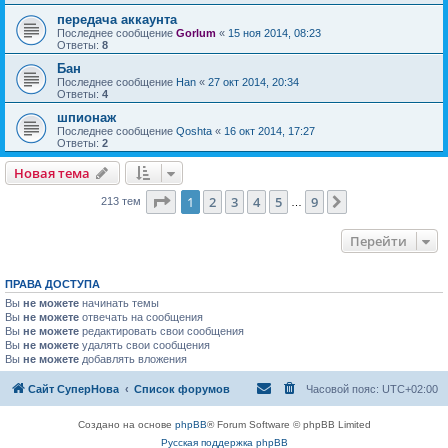
передача аккаунта
Последнее сообщение
Gorlum
«
15 ноя 2014, 08:23
Ответы:
8
Бан
Последнее сообщение
Han
«
27 окт 2014, 20:34
Ответы:
4
шпионаж
Последнее сообщение
Qoshta
«
16 окт 2014, 17:27
Ответы:
2
Новая тема
Страница
1
из
9
1
2
3
4
5
9
След.
213 тем
…
Перейти
ПРАВА ДОСТУПА
Вы
не можете
начинать темы
Вы
не можете
отвечать на сообщения
Вы
не можете
редактировать свои сообщения
Вы
не можете
удалять свои сообщения
Вы
не можете
добавлять вложения
Сайт СуперНова
Список форумов
Часовой пояс:
UTC+02:00
Создано на основе
phpBB
® Forum Software © phpBB Limited
Русская поддержка phpBB