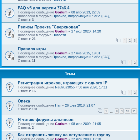
FAQ v5 для версии 37a6.4
Последнее сообщение
Gorlum
«
08 апр 2013, 22:39
Добавлено в форуме
Правила, информация и ЧаВо (FAQ)
Ответы:
3
Релизы Проекта "Сверхновая"
Последнее сообщение
Gorlum
«
27 июл 2020, 14:20
Добавлено в форуме
Новости
Ответы:
21
1
2
3
Правила игры
Последнее сообщение
Gorlum
«
27 янв 2015, 19:01
Добавлено в форуме
Правила, информация и ЧаВо (FAQ)
Ответы:
11
1
2
Темы
Регистрация игроков, играющих с одного IP
Последнее сообщение
Nautilus3055
«
30 ноя 2020, 17:11
Ответы:
16
1
2
Опека
Последнее сообщение
Han
«
26 фев 2018, 21:07
Ответы:
101
1
8
9
10
11
…
Я читаю форумы альянсов
Последнее сообщение
Gorlum
«
08 июл 2009, 21:05
Ответы:
2
Как отправить заявку на вступление в группу
Последнее сообщение
Gorlum
«
22 июн 2009, 12:10