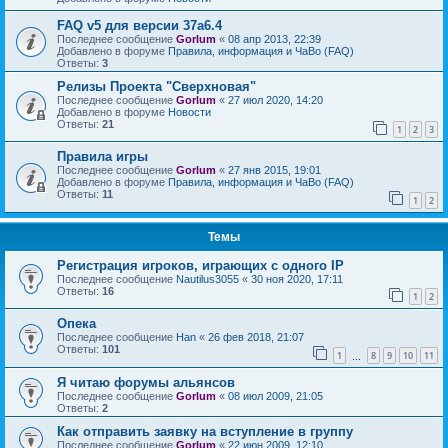
FAQ v5 для версии 37a6.4
Последнее сообщение
Gorlum
«
08 апр 2013, 22:39
Добавлено в форуме
Правила, информация и ЧаВо (FAQ)
Ответы:
3
Релизы Проекта "Сверхновая"
Последнее сообщение
Gorlum
«
27 июл 2020, 14:20
Добавлено в форуме
Новости
Ответы:
21
1
2
3
Правила игры
Последнее сообщение
Gorlum
«
27 янв 2015, 19:01
Добавлено в форуме
Правила, информация и ЧаВо (FAQ)
Ответы:
11
1
2
Темы
Регистрация игроков, играющих с одного IP
Последнее сообщение
Nautilus3055
«
30 ноя 2020, 17:11
Ответы:
16
1
2
Опека
Последнее сообщение
Han
«
26 фев 2018, 21:07
Ответы:
101
1
8
9
10
11
…
Я читаю форумы альянсов
Последнее сообщение
Gorlum
«
08 июл 2009, 21:05
Ответы:
2
Как отправить заявку на вступление в группу
Последнее сообщение
Gorlum
«
22 июн 2009, 12:10