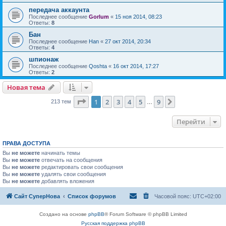
передача аккаунта
Последнее сообщение
Gorlum
«
15 ноя 2014, 08:23
Ответы:
8
Бан
Последнее сообщение
Han
«
27 окт 2014, 20:34
Ответы:
4
шпионаж
Последнее сообщение
Qoshta
«
16 окт 2014, 17:27
Ответы:
2
Новая тема
Страница
1
из
9
1
2
3
4
5
9
След.
213 тем
…
Перейти
ПРАВА ДОСТУПА
Вы
не можете
начинать темы
Вы
не можете
отвечать на сообщения
Вы
не можете
редактировать свои сообщения
Вы
не можете
удалять свои сообщения
Вы
не можете
добавлять вложения
Сайт СуперНова
Список форумов
Часовой пояс:
UTC+02:00
Создано на основе
phpBB
® Forum Software © phpBB Limited
Русская поддержка phpBB