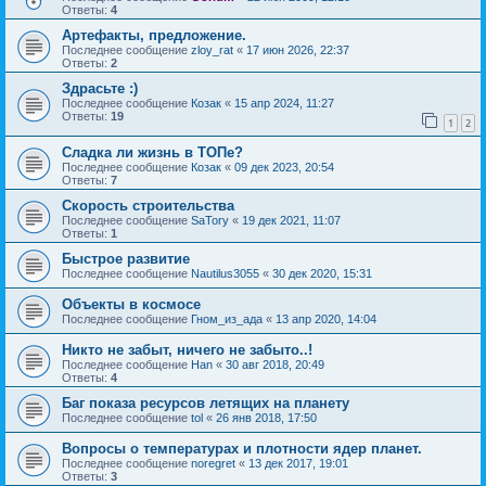
Ответы:
4
Артефакты, предложение.
Последнее сообщение
zloy_rat
«
17 июн 2026, 22:37
Ответы:
2
Здрасьте :)
Последнее сообщение
Козак
«
15 апр 2024, 11:27
Ответы:
19
1
2
Сладка ли жизнь в ТОПе?
Последнее сообщение
Козак
«
09 дек 2023, 20:54
Ответы:
7
Скорость строительства
Последнее сообщение
SaTory
«
19 дек 2021, 11:07
Ответы:
1
Быстрое развитие
Последнее сообщение
Nautilus3055
«
30 дек 2020, 15:31
Объекты в космосе
Последнее сообщение
Гном_из_ада
«
13 апр 2020, 14:04
Никто не забыт, ничего не забыто..!
Последнее сообщение
Han
«
30 авг 2018, 20:49
Ответы:
4
Баг показа ресурсов летящих на планету
Последнее сообщение
tol
«
26 янв 2018, 17:50
Вопросы о температурах и плотности ядер планет.
Последнее сообщение
noregret
«
13 дек 2017, 19:01
Ответы:
3