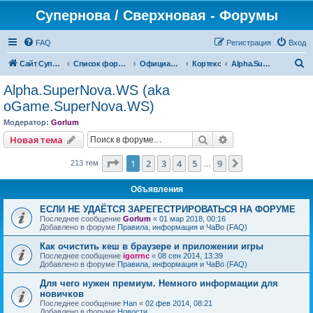
Супернова / Сверхновая - Форумы
FAQ
Регистрация
Вход
П
Сайт СуперНова
Список форумов
Официальные сервера проекта "Сверхновая" (*.supernova.ws)
Кортекс
Alpha.SuperNova.WS (aka oGame.SuperNova.WS)
о
Alpha.SuperNova.WS (aka
и
oGame.SuperNova.WS)
с
Модератор:
Gorlum
к
Поиск
Расширенный пои
Новая тема
Страница
1
из
9
1
2
3
4
5
9
След.
213 тем
…
Объявления
ЕСЛИ НЕ УДАЁТСЯ ЗАРЕГЕСТРИРОВАТЬСЯ НА ФОРУМЕ
Последнее сообщение
Gorlum
«
01 мар 2018, 00:16
Добавлено в форуме
Правила, информация и ЧаВо (FAQ)
Как очистить кеш в браузере и приложении игры
Последнее сообщение
igorrnc
«
08 сен 2014, 13:39
Добавлено в форуме
Правила, информация и ЧаВо (FAQ)
Для чего нужен премиум. Немного информации для
новичков
Последнее сообщение
Han
«
02 фев 2014, 08:21
Добавлено в форуме
Новости