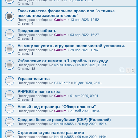
Ответы:
4
Галактическое феодальное право или "о твинке
несчастном замолвите слово"
Последнее сообщение
Gorlum
«
13 ноя 2023, 12:52
Ответы:
4
Предлагаю собрать
Последнее сообщение
Gorlum
«
03 апр 2022, 16:27
Ответы:
1
Не могу запустить игру даже после чистой установки.
Последнее сообщение
Gorlum
«
29 ноя 2021, 11:47
Ответы:
1
Избавление от лимита в 1 корабль в секунду
Последнее сообщение
Nautilus3055
«
05 янв 2021, 15:33
Ответы:
18
1
2
Украшательства
Последнее сообщение
CTAJIKEP
«
10 дек 2020, 23:51
PHPBB3 в папке extra
Последнее сообщение
Gorlum
«
01 окт 2020, 09:01
Ответы:
1
Новый вид страницы "Обзор планеты"
Последнее сообщение
Gorlum
«
21 май 2020, 18:34
Средние боевые республики (СБР) (Ролеплей)
Последнее сообщение
Nautilus3055
«
26 мар 2020, 15:14
Стратегия ступенчатого развития
Последнее сообщение
Nautilus3055
«
09 мар 2020, 14:04