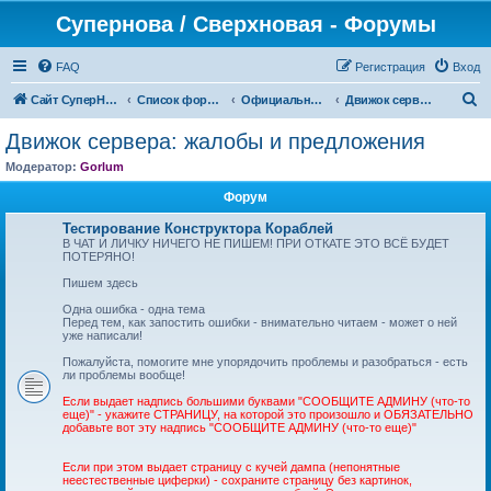
Супернова / Сверхновая - Форумы
FAQ
Регистрация
Вход
П
Сайт СуперНова
Список форумов
Официальные сервера проекта "Сверхновая" (*.supernova.ws)
Движок сервера: жалобы и предложения
о
Движок сервера: жалобы и предложения
и
Модератор:
Gorlum
с
Форум
к
Тестирование Конструктора Кораблей
В ЧАТ И ЛИЧКУ НИЧЕГО НЕ ПИШЕМ! ПРИ ОТКАТЕ ЭТО ВСЁ БУДЕТ
ПОТЕРЯНО!
Пишем здесь
Одна ошибка - одна тема
Перед тем, как запостить ошибки - внимательно читаем - может о ней
уже написали!
Пожалуйста, помогите мне упорядочить проблемы и разобраться - есть
ли проблемы вообще!
Если выдает надпись большими буквами "СООБЩИТЕ АДМИНУ (что-то
еще)" - укажите СТРАНИЦУ, на которой это произошло и ОБЯЗАТЕЛЬНО
добавьте вот эту надпись "СООБЩИТЕ АДМИНУ (что-то еще)"
Если при этом выдает страницу с кучей дампа (непонятные
неестественные циферки) - сохраните страницу без картинок,