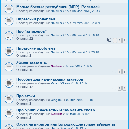
Малые боевые республики (МБР). Ролеплей.
Последнее сообщение
Nautilus3055
«
08 мар 2020, 20:33
Пиратский ролеплей
Последнее сообщение
Nautilus3055
«
29 фев 2020, 23:09
Про "аттакеров"
Последнее сообщение
Nautilus3055
«
06 ноя 2019, 10:10
Ответы:
22
1
2
3
Пиратские проблемы
Последнее сообщение
Nautilus3055
«
05 ноя 2019, 23:18
Ответы:
1
Жизнь аккаунта.
Последнее сообщение
Gorlum
«
16 авг 2019, 18:05
Ответы:
11
1
2
Пособие для начинающих атакеров
Последнее сообщение
Rina
«
23 янв 2019, 17:37
Ответы:
17
1
2
Про атаки.
Последнее сообщение
Oleg486
«
02 янв 2019, 13:48
Ответы:
1
Про Sputnik несчастный замолвите слово
Последнее сообщение
Gorlum
«
18 май 2018, 02:01
Ответы:
2
Охота на пиратов или Блуждающие планеты/каметы
Последнее сообщение
Han
«
02 май 2018, 19:58