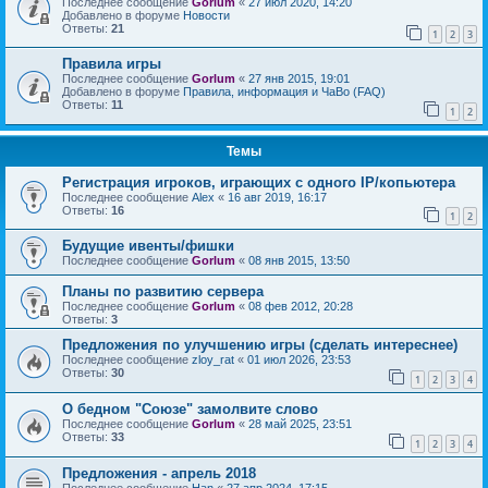
Последнее сообщение
Gorlum
«
27 июл 2020, 14:20
Добавлено в форуме
Новости
Ответы:
21
1
2
3
Правила игры
Последнее сообщение
Gorlum
«
27 янв 2015, 19:01
Добавлено в форуме
Правила, информация и ЧаВо (FAQ)
Ответы:
11
1
2
Темы
Регистрация игроков, играющих с одного IP/копьютера
Последнее сообщение
Alex
«
16 авг 2019, 16:17
Ответы:
16
1
2
Будущие ивенты/фишки
Последнее сообщение
Gorlum
«
08 янв 2015, 13:50
Планы по развитию сервера
Последнее сообщение
Gorlum
«
08 фев 2012, 20:28
Ответы:
3
Предложения по улучшению игры (сделать интереснее)
Последнее сообщение
zloy_rat
«
01 июл 2026, 23:53
Ответы:
30
1
2
3
4
О бедном "Союзе" замолвите слово
Последнее сообщение
Gorlum
«
28 май 2025, 23:51
Ответы:
33
1
2
3
4
Предложения - апрель 2018
Последнее сообщение
Han
«
27 апр 2024, 17:15