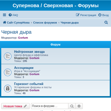
Супернова / Сверхновая - Форумы
FAQ
Регистрация
Вход
П
Сайт СуперНова
Список форумов
Черная дыра
о
Черная дыра
и
Модератор:
Gorlum
с
Форум
к
Нейтронная звезда
Центр флуда и оффтопика
Модератор:
Gorlum
Темы:
195
Ассоциации
Игра в "Ассоциации"
Модератор:
Gorlum
Темы:
3
Горизонт событий
Устаревшие форумы и посты
Модератор:
Gorlum
Темы:
46
Поиск
Расширенный пои
Новая тема