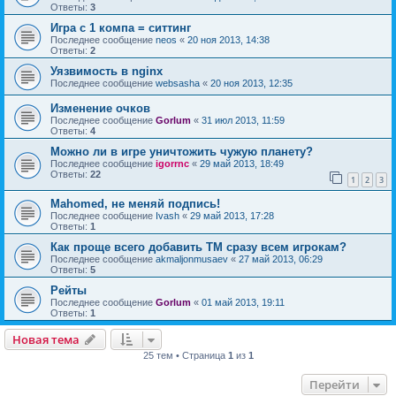
Ответы:
3
Игра с 1 компа = ситтинг
Последнее сообщение
neos
«
20 ноя 2013, 14:38
Ответы:
2
Уязвимость в nginx
Последнее сообщение
websasha
«
20 ноя 2013, 12:35
Изменение очков
Последнее сообщение
Gorlum
«
31 июл 2013, 11:59
Ответы:
4
Можно ли в игре уничтожить чужую планету?
Последнее сообщение
igorrnc
«
29 май 2013, 18:49
Ответы:
22
1
2
3
Mahomed, не меняй подпись!
Последнее сообщение
Ivash
«
29 май 2013, 17:28
Ответы:
1
Как проще всего добавить ТМ сразу всем игрокам?
Последнее сообщение
akmaljonmusaev
«
27 май 2013, 06:29
Ответы:
5
Рейты
Последнее сообщение
Gorlum
«
01 май 2013, 19:11
Ответы:
1
Новая тема
25 тем • Страница
1
из
1
Перейти