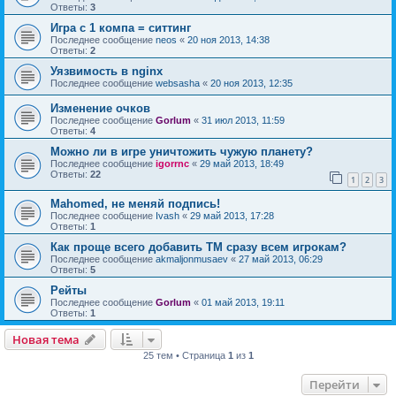
Ответы:
3
Игра с 1 компа = ситтинг
Последнее сообщение
neos
«
20 ноя 2013, 14:38
Ответы:
2
Уязвимость в nginx
Последнее сообщение
websasha
«
20 ноя 2013, 12:35
Изменение очков
Последнее сообщение
Gorlum
«
31 июл 2013, 11:59
Ответы:
4
Можно ли в игре уничтожить чужую планету?
Последнее сообщение
igorrnc
«
29 май 2013, 18:49
Ответы:
22
1
2
3
Mahomed, не меняй подпись!
Последнее сообщение
Ivash
«
29 май 2013, 17:28
Ответы:
1
Как проще всего добавить ТМ сразу всем игрокам?
Последнее сообщение
akmaljonmusaev
«
27 май 2013, 06:29
Ответы:
5
Рейты
Последнее сообщение
Gorlum
«
01 май 2013, 19:11
Ответы:
1
Новая тема
25 тем • Страница
1
из
1
Перейти