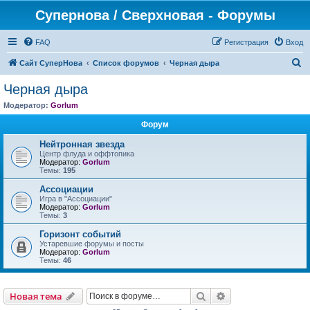
Супернова / Сверхновая - Форумы
FAQ
Регистрация
Вход
П
Сайт СуперНова
Список форумов
Черная дыра
о
Черная дыра
и
Модератор:
Gorlum
с
Форум
к
Нейтронная звезда
Центр флуда и оффтопика
Модератор:
Gorlum
Темы:
195
Ассоциации
Игра в "Ассоциации"
Модератор:
Gorlum
Темы:
3
Горизонт событий
Устаревшие форумы и посты
Модератор:
Gorlum
Темы:
46
Поиск
Расширенный пои
Новая тема