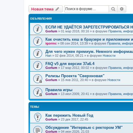
Поиск
Рас
Новая тема
ОБЪЯВЛЕНИЯ
ЕСЛИ НЕ УДАЁТСЯ ЗАРЕГЕСТРИРОВАТЬСЯ 
Gorlum
»
01 мар 2018, 00:16
» в форуме
Правила, инфор
Как очистить кеш в браузере и приложении 
igorrnc
»
08 сен 2014, 13:39
» в форуме
Правила, инфор
Для чего нужен премиум. Немного информа
Han
»
02 фев 2014, 08:21
» в форуме
Новости
FAQ v5 для версии 37a6.4
Gorlum
»
17 мар 2012, 00:02
» в форуме
Правила, инфор
Релизы Проекта "Сверхновая"
Gorlum
»
15 янв 2011, 20:40
» в форуме
Новости
Правила игры
Gorlum
»
13 июл 2009, 20:41
» в форуме
Правила, инфор
ТЕМЫ
Как пережить Новый Год
Gorlum
»
23 дек 2017, 22:45
Обсуждение "Интервью с ректором УМ"
Gorlum
»
04 июн 2026, 21:03