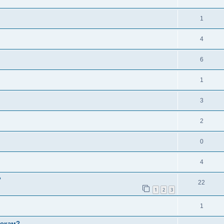
1
4
6
1
3
2
0
4
?
22
1
2
3
1
рокам?