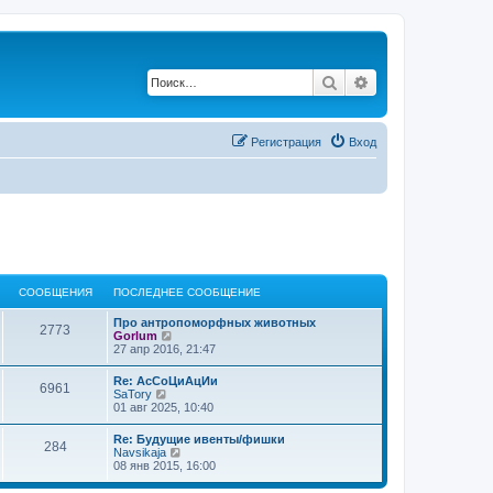
Поиск
Расширенный по
Регистрация
Вход
СООБЩЕНИЯ
ПОСЛЕДНЕЕ СООБЩЕНИЕ
Про антропоморфных животных
2773
П
Gorlum
е
27 апр 2016, 21:47
р
е
Re: АсСоЦиАцИи
6961
й
П
SaTory
т
е
01 авг 2025, 10:40
и
р
к
е
Re: Будущие ивенты/фишки
п
284
й
П
Navsikaja
о
т
е
08 янв 2015, 16:00
с
и
р
л
к
е