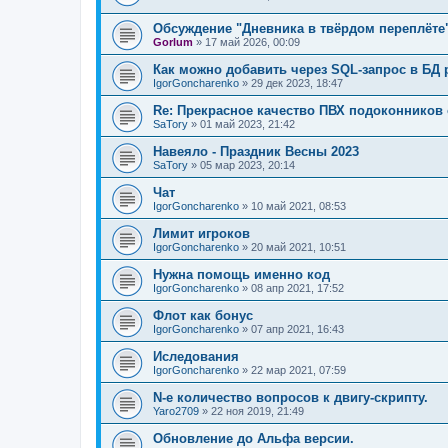
Обсуждение "Дневника в твёрдом переплёте
Gorlum
»
17 май 2026, 00:09
Как можно добавить через SQL-запрос в БД 
IgorGoncharenko
»
29 дек 2023, 18:47
Re: Прекрасное качество ПВХ подоконников
SaTory
»
01 май 2023, 21:42
Навеяло - Праздник Весны 2023
SaTory
»
05 мар 2023, 20:14
Чат
IgorGoncharenko
»
10 май 2021, 08:53
Лимит игроков
IgorGoncharenko
»
20 май 2021, 10:51
Нужна помощь именно код
IgorGoncharenko
»
08 апр 2021, 17:52
Флот как бонус
IgorGoncharenko
»
07 апр 2021, 16:43
Иследования
IgorGoncharenko
»
22 мар 2021, 07:59
N-е количество вопросов к двигу-скрипту.
Yaro2709
»
22 ноя 2019, 21:49
Обновление до Альфа версии.