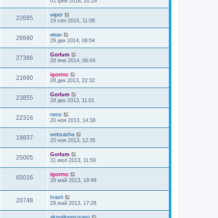
01 фев 2016, 20:29
wiper
22695
19 сен 2015, 11:08
иван
26680
29 дек 2014, 08:04
Gorlum
27386
28 янв 2014, 06:04
igorrnc
21680
28 дек 2013, 22:32
Gorlum
23855
28 дек 2013, 11:01
neos
22316
20 ноя 2013, 14:38
websasha
19837
20 ноя 2013, 12:35
Gorlum
25005
31 июл 2013, 11:59
igorrnc
65016
29 май 2013, 18:49
Ivash
20748
29 май 2013, 17:28
akmaljonmusaev