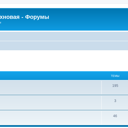
рхновая - Форумы
ы
ТЕМЫ
195
3
46