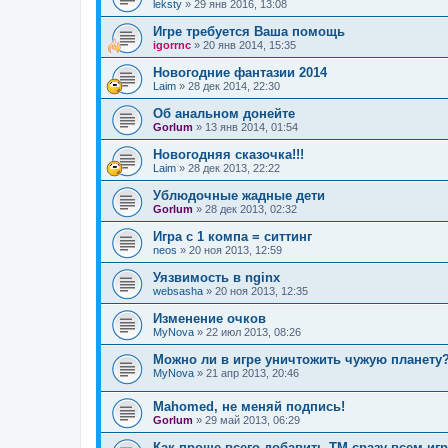
leksty
»
29 янв 2016, 13:08
Игре требуется Ваша помощь
igorrnc
»
20 янв 2014, 15:35
Новогодние фантазии 2014
Laim
»
28 дек 2014, 22:30
Об анальном донейте
Gorlum
»
13 янв 2014, 01:54
Новогодняя сказочка!!!
Laim
»
28 дек 2013, 22:22
Ублюдочные жадные дети
Gorlum
»
28 дек 2013, 02:32
Игра с 1 компа = ситтинг
neos
»
20 ноя 2013, 12:59
Уязвимость в nginx
websasha
»
20 ноя 2013, 12:35
Изменение очков
MyNova
»
22 июл 2013, 08:26
Можно ли в игре уничтожить чужую планету
MyNova
»
21 апр 2013, 20:46
Mahomed, не меняй подпись!
Gorlum
»
29 май 2013, 06:29
Как проще всего добавить ТМ сразу всем иг