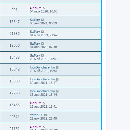
Gorlum
991
04 июн 2026, 10:56
SaTory
13847
06 янв 2024, 00:39
SaTory
21386
01 май 2023, 21:42
SaTory
13050
01 апр 2023, 07:18
SaTory
15488
26 май 2021, 20:48
IgorGoncharenko
15642
20 май 2021, 10:51
IgorGoncharenko
16000
30 апр 2021, 18:47
IgorGoncharenko
17798
16 апр 2021, 18:44
Gorlum
15456
16 апр 2021, 18:41
Yaro2709
30571
22 ноя 2019, 21:49
Gorlum
21151