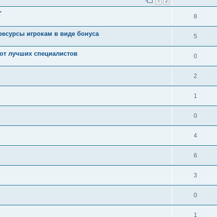
1
2
"
8
ресурсы игрокам в виде бонуса
5
 от лучших специалистов
0
2
1
0
4
6
3
0
1