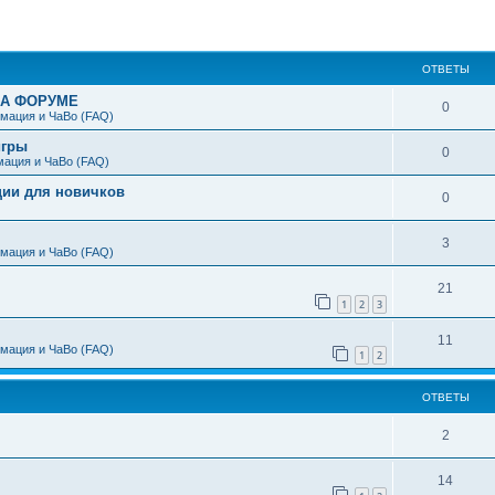
ширенный поиск
ОТВЕТЫ
НА ФОРУМЕ
0
мация и ЧаВо (FAQ)
игры
0
мация и ЧаВо (FAQ)
ции для новичков
0
3
мация и ЧаВо (FAQ)
21
1
2
3
11
мация и ЧаВо (FAQ)
1
2
ОТВЕТЫ
2
14