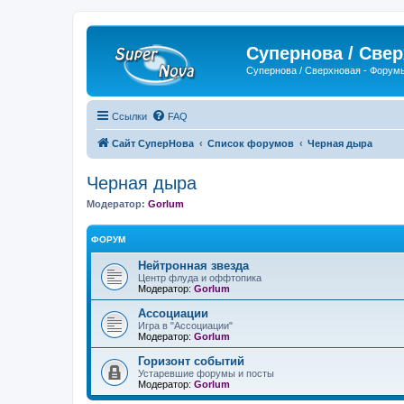
Супернова / Све
Супернова / Сверхновая - Форум
Ссылки
FAQ
Сайт СуперНова
Список форумов
Черная дыра
Черная дыра
Модератор:
Gorlum
ФОРУМ
Нейтронная звезда
Центр флуда и оффтопика
Модератор:
Gorlum
Ассоциации
Игра в "Ассоциации"
Модератор:
Gorlum
Горизонт событий
Устаревшие форумы и посты
Модератор:
Gorlum