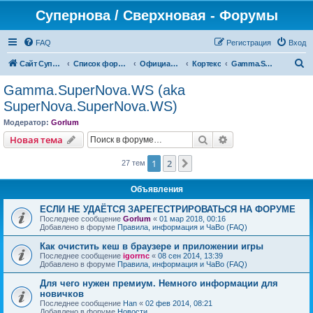
Супернова / Сверхновая - Форумы
FAQ
Регистрация
Вход
П
Сайт СуперНова
Список форумов
Официальные сервера проекта "Сверхновая" (*.supernova.ws)
Кортекс
Gamma.SuperNova.WS (aka SuperNova.SuperNova.WS)
о
Gamma.SuperNova.WS (aka
и
SuperNova.SuperNova.WS)
с
Модератор:
Gorlum
к
Поиск
Расширенный пои
Новая тема
1
2
След.
27 тем
Объявления
ЕСЛИ НЕ УДАЁТСЯ ЗАРЕГЕСТРИРОВАТЬСЯ НА ФОРУМЕ
Последнее сообщение
Gorlum
«
01 мар 2018, 00:16
Добавлено в форуме
Правила, информация и ЧаВо (FAQ)
Как очистить кеш в браузере и приложении игры
Последнее сообщение
igorrnc
«
08 сен 2014, 13:39
Добавлено в форуме
Правила, информация и ЧаВо (FAQ)
Для чего нужен премиум. Немного информации для
новичков
Последнее сообщение
Han
«
02 фев 2014, 08:21
Добавлено в форуме
Новости