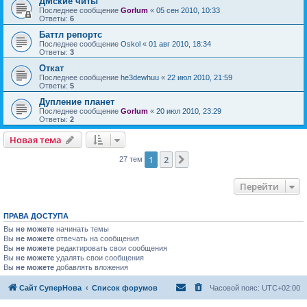
ДМские читы
Последнее сообщение
Gorlum
«
05 сен 2010, 10:33
Ответы:
6
Баттл репортс
Последнее сообщение
Oskol
«
01 авг 2010, 18:34
Ответы:
3
Откат
Последнее сообщение
he3dewhuu
«
22 июл 2010, 21:59
Ответы:
5
Дупление планет
Последнее сообщение
Gorlum
«
20 июл 2010, 23:29
Ответы:
2
Новая тема
1
2
След.
27 тем
Перейти
ПРАВА ДОСТУПА
Вы
не можете
начинать темы
Вы
не можете
отвечать на сообщения
Вы
не можете
редактировать свои сообщения
Вы
не можете
удалять свои сообщения
Вы
не можете
добавлять вложения
Сайт СуперНова
Список форумов
Часовой пояс:
UTC+02:00