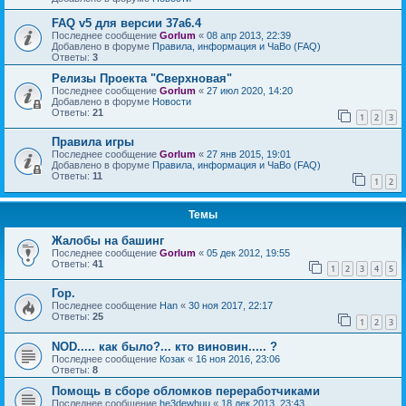
FAQ v5 для версии 37a6.4
Последнее сообщение
Gorlum
«
08 апр 2013, 22:39
Добавлено в форуме
Правила, информация и ЧаВо (FAQ)
Ответы:
3
Релизы Проекта "Сверхновая"
Последнее сообщение
Gorlum
«
27 июл 2020, 14:20
Добавлено в форуме
Новости
Ответы:
21
1
2
3
Правила игры
Последнее сообщение
Gorlum
«
27 янв 2015, 19:01
Добавлено в форуме
Правила, информация и ЧаВо (FAQ)
Ответы:
11
1
2
Темы
Жалобы на башинг
Последнее сообщение
Gorlum
«
05 дек 2012, 19:55
Ответы:
41
1
2
3
4
5
Гор.
Последнее сообщение
Han
«
30 ноя 2017, 22:17
Ответы:
25
1
2
3
NOD..... как было?... кто виновин..... ?
Последнее сообщение
Козак
«
16 ноя 2016, 23:06
Ответы:
8
Помощь в сборе обломков переработчиками
Последнее сообщение
he3dewhuu
«
18 дек 2013, 23:43