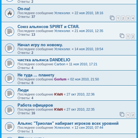
Ответы:
2
Оп-па!
Последнее сообщение
Успехолог.
«
22 ноя 2010, 18:16
Ответы:
37
1
2
3
4
Союз альянсов SPIRIT и СТАЯ.
Последнее сообщение
Успехолог.
«
21 ноя 2010, 12:35
Ответы:
13
1
2
Начал игру по новому.
Последнее сообщение
Успехолог.
«
14 ноя 2010, 19:54
Ответы:
2
чистка альянса DANDELIO
Последнее сообщение
Carbon
«
11 ноя 2010, 17:21
Ответы:
4
Не туда ... планету
Последнее сообщение
Gorlum
«
02 ноя 2010, 21:50
Ответы:
8
Люди
Последнее сообщение
KVaN
«
27 окт 2010, 22:36
Ответы:
4
Работа офицеров
Последнее сообщение
KVaN
«
27 окт 2010, 22:35
Ответы:
16
1
2
Альянс "Триолан" набирает игроков всех уровней
Последнее сообщение
Успехолог.
«
12 сен 2010, 07:44
Ответы:
1