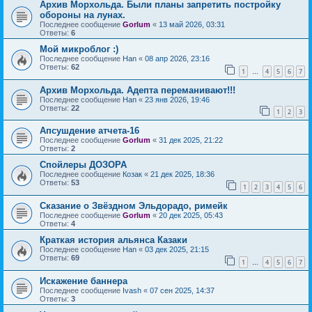
Архив Морхольда. Были планы запретить постройку
обороны на лунах.
Последнее сообщение
Gorlum
«
13 май 2026, 03:31
Ответы:
6
Мой микроблог :)
Последнее сообщение
Han
«
08 апр 2026, 23:16
Ответы:
62
1
4
5
6
7
…
Архив Морхольда. Адепта переманивают!!!
Последнее сообщение
Han
«
23 янв 2026, 19:46
Ответы:
22
1
2
3
Апсушдение атчета-16
Последнее сообщение
Gorlum
«
31 дек 2025, 21:22
Ответы:
2
Спойлеры ДОЗОРА
Последнее сообщение
Козак
«
21 дек 2025, 18:36
Ответы:
53
1
2
3
4
5
6
Сказание о Звёздном Эльдорадо, римейк
Последнее сообщение
Gorlum
«
20 дек 2025, 05:43
Ответы:
4
Краткая история альянса Казаки
Последнее сообщение
Han
«
03 дек 2025, 21:15
Ответы:
69
1
4
5
6
7
…
Искажение баннера
Последнее сообщение
Ivash
«
07 сен 2025, 14:37
Ответы:
3