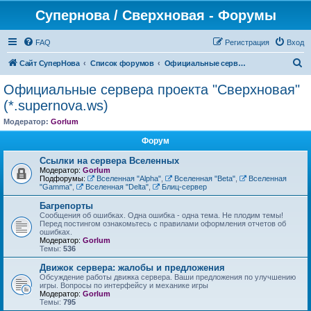
Супернова / Сверхновая - Форумы
FAQ
Регистрация
Вход
П
Сайт СуперНова
Список форумов
Официальные сервера проекта "Сверхновая" (*.supernova.ws)
о
Официальные сервера проекта "Сверхновая"
и
(*.supernova.ws)
с
Модератор:
Gorlum
к
Форум
Ссылки на сервера Вселенных
Модератор:
Gorlum
Подфорумы:
Вселенная "Alpha"
,
Вселенная "Beta"
,
Вселенная
"Gamma"
,
Вселенная "Delta"
,
Блиц-сервер
Багрепорты
Сообщения об ошибках. Одна ошибка - одна тема. Не плодим темы!
Перед постингом ознакомьтесь с правилами оформления отчетов об
ошибках.
Модератор:
Gorlum
Темы:
536
Движок сервера: жалобы и предложения
Обсуждение работы движка сервера. Ваши предложения по улучшению
игры. Вопросы по интерфейсу и механике игры
Модератор:
Gorlum
Темы:
795