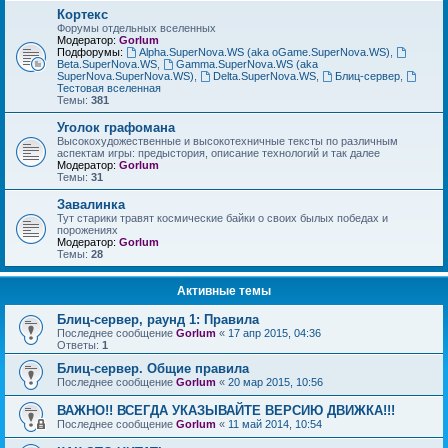
Кортекс
Форумы отдельных вселенных
Модератор:
Gorlum
Подфорумы:
Alpha.SuperNova.WS (aka oGame.SuperNova.WS)
,
Beta.SuperNova.WS
,
Gamma.SuperNova.WS (aka
SuperNova.SuperNova.WS)
,
Delta.SuperNova.WS
,
Блиц-сервер
,
Тестовая вселенная
Темы:
381
Уголок графомана
Высокохудожественные и высокотехничные тексты по различным
аспектам игры: предыстория, описание технологий и так далее
Модератор:
Gorlum
Темы:
31
Завалинка
Тут старики травят космические байки о своих былых победах и
порожениях
Модератор:
Gorlum
Темы:
28
Активные темы
Блиц-сервер, раунд 1: Правила
Последнее сообщение
Gorlum
«
17 апр 2015, 04:36
Ответы:
1
Блиц-сервер. Общие правила
Последнее сообщение
Gorlum
«
20 мар 2015, 10:56
ВАЖНО!! ВСЕГДА УКАЗЫВАЙТЕ ВЕРСИЮ ДВИЖКА!!!
Последнее сообщение
Gorlum
«
11 май 2014, 10:54