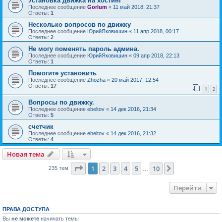
Установка движка на хостинг
Последнее сообщение
Gorlum
«
11 май 2018, 21:37
Ответы:
1
Несколько вопросов по движку
Последнее сообщение
ЮрийЯковишин
«
11 апр 2018, 00:17
Ответы:
2
Не могу поменять пароль админа.
Последнее сообщение
ЮрийЯковишин
«
09 апр 2018, 22:13
Ответы:
1
Помогите установить
Последнее сообщение
Zhozha
«
20 май 2017, 12:54
Ответы:
17
1
2
Вопросы по движку.
Последнее сообщение
ebeltov
«
14 дек 2016, 21:34
Ответы:
5
счетчик
Последнее сообщение
ebeltov
«
14 дек 2016, 21:32
Ответы:
4
Новая тема
Страница
1
из
10
1
2
3
4
5
10
След.
235 тем
…
Перейти
ПРАВА ДОСТУПА
Вы
не можете
начинать темы