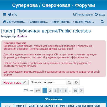
Супернова / Сверхновая - Форумы
FAQ
Регистрация
Вход
П
Сайт СуперНова
Список форумов
[ru/en] Публичная версия/Public releases
[ru/en] Публичная версия/Public releases
о
[ru/en] Публичная версия/Public releases
и
Модератор:
Gorlum
с
Правила форума
к
Внимание! Этот форум - только для обсуждения вопросов и проблем на
сторонних серверах, использующих движок Сверхновой!
Для обсуждения оригинальных серверов СН существуют соответствующие
форумы: для багрепортов, для обсуждение движка на офф-серверах.
Общие багрепорты и проблемы на публичных серверах обсуждаются в
соответствующем форуме.
Для обсуждения работа модулей и багрепротов по их работе существует свой
форум
Поиск
Расширенный пои
Новая тема
Страница
1
из
10
1
2
3
4
5
10
След.
235 тем
…
Объявления
ЕСЛИ НЕ УДАЁТСЯ ЗАРЕГЕСТРИРОВАТЬСЯ НА ФОРУМЕ