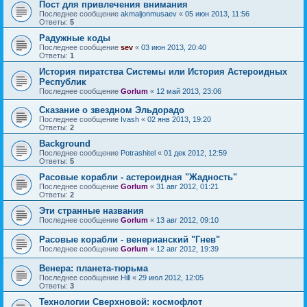
Пост для привлечения внимания
Последнее сообщение
akmaljonmusaev
«
05 июн 2013, 11:56
Ответы:
5
Радужные коды
Последнее сообщение
sev
«
03 июн 2013, 20:40
Ответы:
1
История пиратства Системы или История Астероидных
Республик
Последнее сообщение
Gorlum
«
12 май 2013, 23:06
Сказание о звездном Эльдорадо
Последнее сообщение
Ivash
«
02 янв 2013, 19:20
Ответы:
2
Background
Последнее сообщение
Potrashitel
«
01 дек 2012, 12:59
Ответы:
5
Расовые корабли - астероидная "Жадность"
Последнее сообщение
Gorlum
«
31 авг 2012, 01:21
Ответы:
2
Эти странные названия
Последнее сообщение
Gorlum
«
13 авг 2012, 09:10
Расовые корабли - венерианский "Гнев"
Последнее сообщение
Gorlum
«
12 авг 2012, 19:39
Венера: планета-тюрьма
Последнее сообщение
Hill
«
29 июл 2012, 12:05
Ответы:
3
Технологии Сверхновой: космофлот