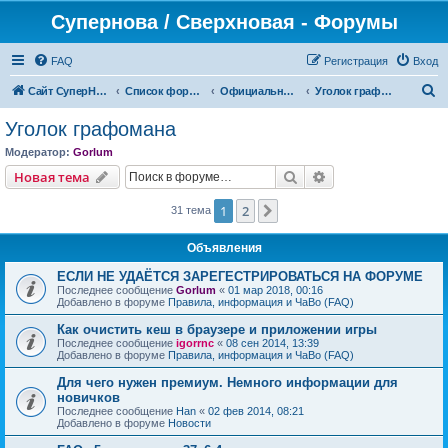
Супернова / Сверхновая - Форумы
FAQ
Регистрация
Вход
П
Сайт СуперНова
Список форумов
Официальные сервера проекта "Сверхновая" (*.supernova.ws)
Уголок графомана
о
Уголок графомана
и
Модератор:
Gorlum
с
Поиск
Расширенный пои
Новая тема
к
1
2
След.
31 тема
Объявления
ЕСЛИ НЕ УДАЁТСЯ ЗАРЕГЕСТРИРОВАТЬСЯ НА ФОРУМЕ
Последнее сообщение
Gorlum
«
01 мар 2018, 00:16
Добавлено в форуме
Правила, информация и ЧаВо (FAQ)
Как очистить кеш в браузере и приложении игры
Последнее сообщение
igorrnc
«
08 сен 2014, 13:39
Добавлено в форуме
Правила, информация и ЧаВо (FAQ)
Для чего нужен премиум. Немного информации для
новичков
Последнее сообщение
Han
«
02 фев 2014, 08:21
Добавлено в форуме
Новости