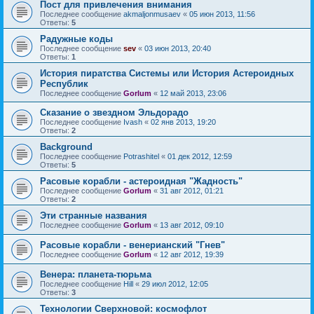
Пост для привлечения внимания
Последнее сообщение
akmaljonmusaev
«
05 июн 2013, 11:56
Ответы:
5
Радужные коды
Последнее сообщение
sev
«
03 июн 2013, 20:40
Ответы:
1
История пиратства Системы или История Астероидных
Республик
Последнее сообщение
Gorlum
«
12 май 2013, 23:06
Сказание о звездном Эльдорадо
Последнее сообщение
Ivash
«
02 янв 2013, 19:20
Ответы:
2
Background
Последнее сообщение
Potrashitel
«
01 дек 2012, 12:59
Ответы:
5
Расовые корабли - астероидная "Жадность"
Последнее сообщение
Gorlum
«
31 авг 2012, 01:21
Ответы:
2
Эти странные названия
Последнее сообщение
Gorlum
«
13 авг 2012, 09:10
Расовые корабли - венерианский "Гнев"
Последнее сообщение
Gorlum
«
12 авг 2012, 19:39
Венера: планета-тюрьма
Последнее сообщение
Hill
«
29 июл 2012, 12:05
Ответы:
3
Технологии Сверхновой: космофлот