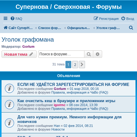
Супернова / Сверхновая - Форумы
FAQ
Регистрация
Вход
П
Сайт СуперНова
Список форумов
Официальные сервера проекта "Сверхновая" (*.supernova.ws)
Уголок графомана
о
Уголок графомана
и
Модератор:
Gorlum
с
Поиск
Расширенный пои
Новая тема
к
1
2
След.
31 тема
Объявления
ЕСЛИ НЕ УДАЁТСЯ ЗАРЕГЕСТРИРОВАТЬСЯ НА ФОРУМЕ
Последнее сообщение
Gorlum
«
01 мар 2018, 00:16
Добавлено в форуме
Правила, информация и ЧаВо (FAQ)
Как очистить кеш в браузере и приложении игры
Последнее сообщение
igorrnc
«
08 сен 2014, 13:39
Добавлено в форуме
Правила, информация и ЧаВо (FAQ)
Для чего нужен премиум. Немного информации для
новичков
Последнее сообщение
Han
«
02 фев 2014, 08:21
Добавлено в форуме
Новости