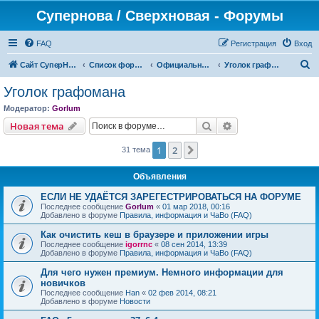
Супернова / Сверхновая - Форумы
FAQ
Регистрация
Вход
П
Сайт СуперНова
Список форумов
Официальные сервера проекта "Сверхновая" (*.supernova.ws)
Уголок графомана
о
Уголок графомана
и
Модератор:
Gorlum
с
Поиск
Расширенный пои
Новая тема
к
1
2
След.
31 тема
Объявления
ЕСЛИ НЕ УДАЁТСЯ ЗАРЕГЕСТРИРОВАТЬСЯ НА ФОРУМЕ
Последнее сообщение
Gorlum
«
01 мар 2018, 00:16
Добавлено в форуме
Правила, информация и ЧаВо (FAQ)
Как очистить кеш в браузере и приложении игры
Последнее сообщение
igorrnc
«
08 сен 2014, 13:39
Добавлено в форуме
Правила, информация и ЧаВо (FAQ)
Для чего нужен премиум. Немного информации для
новичков
Последнее сообщение
Han
«
02 фев 2014, 08:21
Добавлено в форуме
Новости