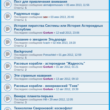
Пост для привлечения внимания
Последнее сообщение
akmaljonmusaev
«
05 июн 2013, 11:56
Ответы:
5
Радужные коды
Последнее сообщение
sev
«
03 июн 2013, 20:40
Ответы:
1
История пиратства Системы или История Астероидных
Республик
Последнее сообщение
Gorlum
«
12 май 2013, 23:06
Сказание о звездном Эльдорадо
Последнее сообщение
Ivash
«
02 янв 2013, 19:20
Ответы:
2
Background
Последнее сообщение
Potrashitel
«
01 дек 2012, 12:59
Ответы:
5
Расовые корабли - астероидная "Жадность"
Последнее сообщение
Gorlum
«
31 авг 2012, 01:21
Ответы:
2
Эти странные названия
Последнее сообщение
Gorlum
«
13 авг 2012, 09:10
Расовые корабли - венерианский "Гнев"
Последнее сообщение
Gorlum
«
12 авг 2012, 19:39
Венера: планета-тюрьма
Последнее сообщение
Hill
«
29 июл 2012, 12:05
Ответы:
3
Технологии Сверхновой: космофлот