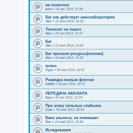
не понятное
витя
»
16 авг 2014, 17:30
Баг как действует нанолаборатория.
Alex
»
12 июн 2014, 15:20
Технолог не пашет.
Alex
»
25 ноя 2013, 12:27
Баг
Alex
»
13 июн 2014, 14:52
Баг пропали ресурсы(похоже).
Alex
»
10 июн 2014, 15:02
всяко
Ogaz
»
05 янв 2014, 16:57
Разведка малым флотом
pablito
»
28 дек 2011, 10:37
ПЕРЕДАЧА АККУАНТА
Бум
»
25 окт 2012, 12:19
Про атаку сильных слабыми.
Gaia
»
30 май 2013, 09:55
Банк альянса, не помешает
Star
»
24 май 2012, 20:48
Иследования