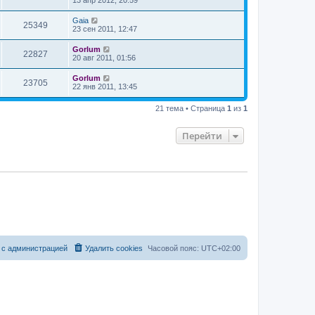
13 апр 2012, 20:59
Gaia
25349
23 сен 2011, 12:47
Gorlum
22827
20 авг 2011, 01:56
Gorlum
23705
22 янв 2011, 13:45
21 тема • Страница
1
из
1
Перейти
 с администрацией
Удалить cookies
Часовой пояс:
UTC+02:00