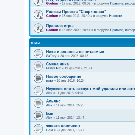
Gorlum
»
17 мар 2012, 00:02
» в форуме
Правила, инфор
Релизы Проекта "Сверхновая"
Gorlum
»
15 янв 2011, 20:40
» в форуме
Новости
Правила игры
Gorlum
»
13 июл 2009, 20:41
» в форуме
Правила, инфор
ТЕМЫ
Ники и альянсы не читаемые
SaTory
»
20 сен 2023, 00:13
Смена ника
Mister Riz
»
19 дек 2017, 21:21
Новое сообщение
витя
»
10 янв 2016, 10:24
Неужели опять аккаунт мой удалили или авто
Alex
»
11 дек 2015, 04:31
Альянс
Alex
»
11 июн 2014, 15:23
Бан
Alex
»
11 июн 2014, 13:47
защита новичков
Gaia
»
24 дек 2011, 15:41