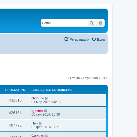
Поиск
Расширенный по
Регистрация
Вход
21 тема • Страница
1
из
1
ПРОСМОТРЫ
ПОСЛЕДНЕЕ СООБЩЕНИЕ
Gorlum
432316
01 мар 2018, 00:16
igorrnc
426154
08 сен 2014, 13:39
Han
407776
02 фев 2014, 08:21
Gorlum