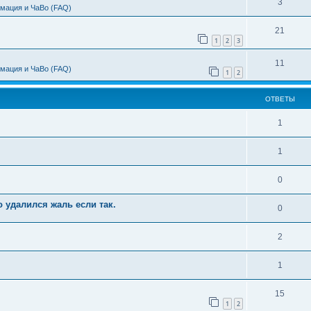
3
мация и ЧаВо (FAQ)
21
1
2
3
11
мация и ЧаВо (FAQ)
1
2
ОТВЕТЫ
1
1
0
 удалился жаль если так.
0
2
1
15
1
2