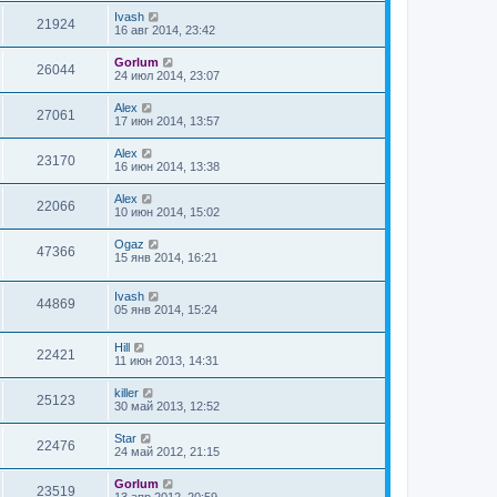
Ivash
21924
16 авг 2014, 23:42
Gorlum
26044
24 июл 2014, 23:07
Alex
27061
17 июн 2014, 13:57
Alex
23170
16 июн 2014, 13:38
Alex
22066
10 июн 2014, 15:02
Ogaz
47366
15 янв 2014, 16:21
Ivash
44869
05 янв 2014, 15:24
Hill
22421
11 июн 2013, 14:31
killer
25123
30 май 2013, 12:52
Star
22476
24 май 2012, 21:15
Gorlum
23519