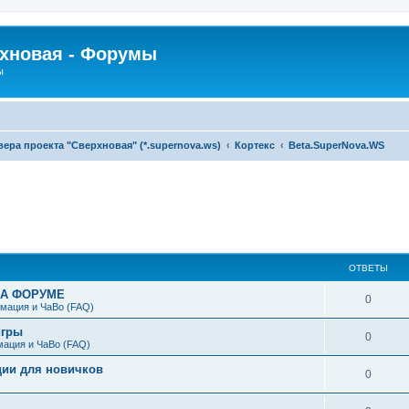
рхновая - Форумы
ы
ра проекта "Сверхновая" (*.supernova.ws)
Кортекс
Beta.SuperNova.WS
ширенный поиск
ОТВЕТЫ
НА ФОРУМЕ
0
мация и ЧаВо (FAQ)
игры
0
мация и ЧаВо (FAQ)
ции для новичков
0