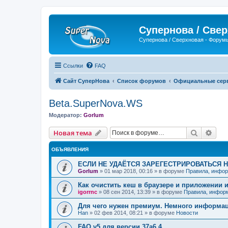
Супернова / Све
Супернова / Сверхновая - Форум
Ссылки
FAQ
Сайт СуперНова
Список форумов
Официальные серве
Beta.SuperNova.WS
Модератор:
Gorlum
Поиск
Рас
Новая тема
ОБЪЯВЛЕНИЯ
ЕСЛИ НЕ УДАЁТСЯ ЗАРЕГЕСТРИРОВАТЬСЯ 
Gorlum
»
01 мар 2018, 00:16
» в форуме
Правила, инфор
Как очистить кеш в браузере и приложении 
igorrnc
»
08 сен 2014, 13:39
» в форуме
Правила, инфор
Для чего нужен премиум. Немного информа
Han
»
02 фев 2014, 08:21
» в форуме
Новости
FAQ v5 для версии 37a6.4