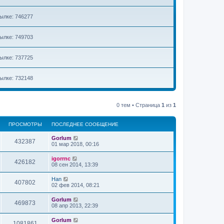
ылке: 746277
ылке: 749703
ылке: 737725
ылке: 732148
0 тем • Страница
1
из
1
ПРОСМОТРЫ
ПОСЛЕДНЕЕ СООБЩЕНИЕ
Gorlum
432387
01 мар 2018, 00:16
igorrnc
426182
08 сен 2014, 13:39
Han
407802
02 фев 2014, 08:21
Gorlum
469873
08 апр 2013, 22:39
Gorlum
1081861