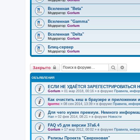
Модератор:
Gorlum
Вселенная "Beta"
Модератор:
Gorlum
Вселенная "Gamma"
Модератор:
Gorlum
Вселенная "Delta"
Модератор:
Gorlum
Блиц-сервер
Модератор:
Gorlum
Поиск
Расшир
Закрыто
ОБЪЯВЛЕНИЯ
ЕСЛИ НЕ УДАЁТСЯ ЗАРЕГЕСТРИРОВАТЬСЯ 
Gorlum
»
01 мар 2018, 00:16
» в форуме
Правила, инфор
Как очистить кеш в браузере и приложении 
igorrnc
»
08 сен 2014, 13:39
» в форуме
Правила, инфор
Для чего нужен премиум. Немного информа
Han
»
02 фев 2014, 08:21
» в форуме
Новости
FAQ v5 для версии 37a6.4
Gorlum
»
17 мар 2012, 00:02
» в форуме
Правила, инфор
Релизы Проекта "Сверхновая"