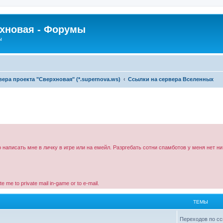
рхновая - Форумы
ы
ра проекта "Сверхновая" (*.supernova.ws)
Ссылки на сервера Вселенных
 написать мне в личку в игре или на емейл. Разргебать сотни спамботов у меня нет ни
me to private mail in-game or to e-mail.
ТЕМЫ
Переходов по сс