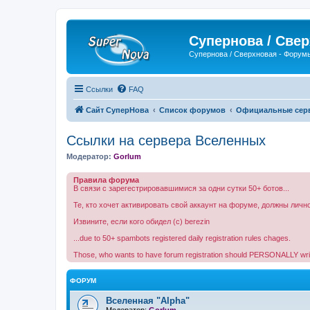
Супернова / Све
Супернова / Сверхновая - Форум
Ссылки
FAQ
Сайт СуперНова
Список форумов
Официальные серве
Ссылки на сервера Вселенных
Модератор:
Gorlum
Правила форума
В связи с зарегестрировавшимися за одни сутки 50+ ботов...
Те, кто хочет активировать свой аккаунт на форуме, должны лично
Извините, если кого обидел (c) berezin
...due to 50+ spambots registered daily registration rules chages.
Those, who wants to have forum registration should PERSONALLY write 
ФОРУМ
Вселенная "Alpha"