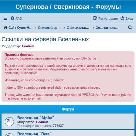
Супернова / Сверхновая - Форумы
FAQ
Регистрация
Вход
П
Сайт СуперНова
Список форумов
Официальные сервера проекта "Сверхновая" (*.supernova.ws)
Ссылки на сервера Вселенных
о
Ссылки на сервера Вселенных
и
Модератор:
Gorlum
с
Правила форума
к
В связи с зарегестрировавшимися за одни сутки 50+ ботов...
Те, кто хочет активировать свой аккаунт на форуме, должны лично написать мне
в личку в игре или на емейл. Разргебать сотни спамботов у меня нет ни
времени, ни желания.
Извините, если кого обидел (c) berezin
...due to 50+ spambots registered daily registration rules chages.
Those, who wants to have forum registration should PERSONALLY write me to private
mail in-game or to e-mail.
Форум
Вселенная "Alpha"
Модератор:
Gorlum
Переходов по ссылке:
717637
Вселенная "Beta"