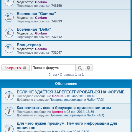
Модератор:
Gorlum
Переходов по ссылке:
746159
Вселенная "Gamma"
Модератор:
Gorlum
Переходов по ссылке:
749593
Вселенная "Delta"
Модератор:
Gorlum
Переходов по ссылке:
737612
Блиц-сервер
Модератор:
Gorlum
Переходов по ссылке:
732047
Поиск
Расширенный поиск
Закрыто
0 тем • Страница
1
из
1
Объявления
ЕСЛИ НЕ УДАЁТСЯ ЗАРЕГЕСТРИРОВАТЬСЯ НА ФОРУМЕ
Последнее сообщение
Gorlum
«
01 мар 2018, 00:16
Добавлено в форуме
Правила, информация и ЧаВо (FAQ)
Как очистить кеш в браузере и приложении игры
Последнее сообщение
igorrnc
«
08 сен 2014, 13:39
Добавлено в форуме
Правила, информация и ЧаВо (FAQ)
Для чего нужен премиум. Немного информации для
новичков
Последнее сообщение
Han
«
02 фев 2014, 08:21