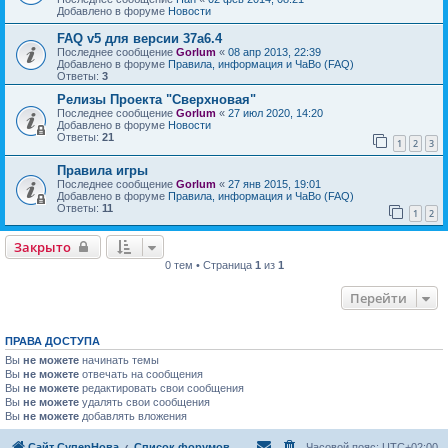
Добавлено в форуме
Новости
FAQ v5 для версии 37a6.4
Последнее сообщение
Gorlum
«
08 апр 2013, 22:39
Добавлено в форуме
Правила, информация и ЧаВо (FAQ)
Ответы:
3
Релизы Проекта "Сверхновая"
Последнее сообщение
Gorlum
«
27 июл 2020, 14:20
Добавлено в форуме
Новости
Ответы:
21
1
2
3
Правила игры
Последнее сообщение
Gorlum
«
27 янв 2015, 19:01
Добавлено в форуме
Правила, информация и ЧаВо (FAQ)
Ответы:
11
1
2
Закрыто
0 тем • Страница
1
из
1
Перейти
ПРАВА ДОСТУПА
Вы
не можете
начинать темы
Вы
не можете
отвечать на сообщения
Вы
не можете
редактировать свои сообщения
Вы
не можете
удалять свои сообщения
Вы
не можете
добавлять вложения
Сайт СуперНова
Список форумов
Часовой пояс:
UTC+02:00