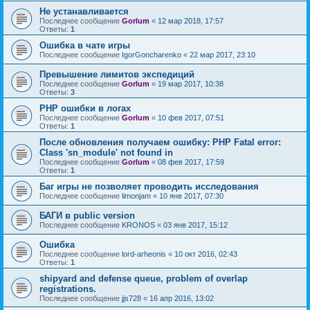
Не устанавливается
Последнее сообщение
Gorlum
«
12 мар 2018, 17:57
Ответы:
1
Ошибка в чате игры
Последнее сообщение
IgorGoncharenko
«
22 мар 2017, 23:10
Превышение лимитов экспедиций
Последнее сообщение
Gorlum
«
19 мар 2017, 10:38
Ответы:
3
PHP ошибки в логах
Последнее сообщение
Gorlum
«
10 фев 2017, 07:51
Ответы:
1
После обновления получаем ошибку: PHP Fatal error:
Class 'sn_module' not found in
Последнее сообщение
Gorlum
«
08 фев 2017, 17:59
Ответы:
1
Баг игры не позволяет проводить исследования
Последнее сообщение
limonjam
«
10 янв 2017, 07:30
БАГИ в public version
Последнее сообщение
KRONOS
«
03 янв 2017, 15:12
Ошибка
Последнее сообщение
lord-arheonis
«
10 окт 2016, 02:43
Ответы:
1
shipyard and defense queue, problem of overlap
registrations.
Последнее сообщение
jjs728
«
16 апр 2016, 13:02