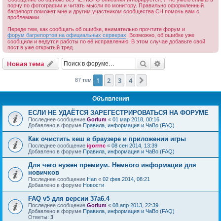
порчу по фотографии и читать мысли по монитору. Правильно оформленный
багрепорт поможет мне и другим участником сообщества СН помочь вам с
проблемами.
Переде тем, как сообщать об ошибке, внимательно прочтите форум и
форум багрепортов на официальных серверах
. Возможно, об ошибке уже
сообщили и ведутся работы по её исправлению. В этом случае добавьте свой
пост в уже открытый тред.
Поиск
Расширенный пои
Новая тема
1
2
3
4
След.
87 тем
Объявления
ЕСЛИ НЕ УДАЁТСЯ ЗАРЕГЕСТРИРОВАТЬСЯ НА ФОРУМЕ
Последнее сообщение
Gorlum
«
01 мар 2018, 00:16
Добавлено в форуме
Правила, информация и ЧаВо (FAQ)
Как очистить кеш в браузере и приложении игры
Последнее сообщение
igorrnc
«
08 сен 2014, 13:39
Добавлено в форуме
Правила, информация и ЧаВо (FAQ)
Для чего нужен премиум. Немного информации для
новичков
Последнее сообщение
Han
«
02 фев 2014, 08:21
Добавлено в форуме
Новости
FAQ v5 для версии 37a6.4
Последнее сообщение
Gorlum
«
08 апр 2013, 22:39
Добавлено в форуме
Правила, информация и ЧаВо (FAQ)
Ответы:
3