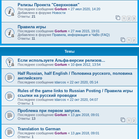
Релизы Проекта "Сверхновая"
Последнее сообщение
Gorlum
«
27 июл 2020, 14:20
Добавлено в форуме
Новости
Ответы:
21
1
2
3
Правила игры
Последнее сообщение
Gorlum
«
27 янв 2015, 19:01
Добавлено в форуме
Правила, информация и ЧаВо (FAQ)
Ответы:
11
1
2
Темы
Если используете Альфа-версии релизов...
Последнее сообщение
Gorlum
«
10 фев 2012, 13:54
Half Russian, half English / Половина русского, половина
английского
Последнее сообщение
tdarcos
«
22 окт 2020, 05:14
Rules of the game links to Russian Posting / Правила игры
ссылки на русский проводки
Последнее сообщение
tdarcos
«
22 окт 2020, 04:07
Ответы:
1
Проблема при первом запуске.
Последнее сообщение
Gorlum
«
13 дек 2018, 09:01
Ответы:
13
1
2
Translation to German
Последнее сообщение
Gorlum
«
13 дек 2018, 09:01
Ответы:
1