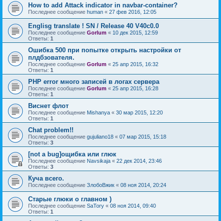
How to add Attack indicator in navbar-container?
Последнее сообщение
human
«
27 фев 2016, 12:05
Englisg translate ! SN / Release 40 V40c0.0
Последнее сообщение
Gorlum
«
10 дек 2015, 12:59
Ответы:
1
Ошибка 500 при попытке открыть настройки от
плдбзователя.
Последнее сообщение
Gorlum
«
25 апр 2015, 16:32
Ответы:
1
PHP error много записей в логах сервера
Последнее сообщение
Gorlum
«
25 апр 2015, 16:28
Ответы:
1
Виснет флот
Последнее сообщение
Mishanya
«
30 мар 2015, 12:20
Ответы:
1
Chat problem!!
Последнее сообщение
gujuliano18
«
07 мар 2015, 15:18
Ответы:
3
[not a bug]ощибка или глюк
Последнее сообщение
Navsikaja
«
22 дек 2014, 23:46
Ответы:
3
Куча всего.
Последнее сообщение
ЗлобоВжик
«
08 ноя 2014, 20:24
Старые глюки о главном )
Последнее сообщение
SaTory
«
08 ноя 2014, 09:40
Ответы:
1