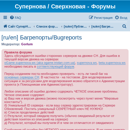
Супернова / Сверхновая - Форумы
FAQ
Регистрация
Вход
П
Сайт СуперНова
Список форумов
[ru/en] Публичная версия/Public releases
[ru/en] Багрепорты/Bugreports
о
[ru/en] Багрепорты/Bugreports
и
Модератор:
Gorlum
с
Правила форума
к
Здесь обсуждаются ошибки сторонних серверов на движке СН. Для ошибок в
текущей версии движка на серверах
oGame.supernova.ws (aka ogame.triolan.com.ua)
,
supernova.ws
,
beta.supernova.ws
необходимо писать в
соттветствующий форум
.
Перед созданием поста необходимо проверить - есть ли такой баг на
основных серверах СН
. В частности - на тестовом. Для моделирования
ситуации и за ресурсами для моделирования можно обратится к Администрации
проекта (к Помощникам или Администратору).
Любое описание об ошибке должно содержать ЧЕТКОЕ описание проблемы.
Четкое описание содержит:
а) Ваш ник и версия движка (можно посмотреть через пункт меню "Мировые
константы").
б) Уникальный ID сервера - если ваш сервер зарегестрирован на Сервере
Обновлений. Постить уникальный СЕКРЕТНЫЙ ключ НЕ НУЖНО!
в) Список проделанных действий
г) Результат, который ожидали получить (обычно ожидаемый результат от
действия понятен из описаний на сервере)
д) Результат, который вы получили И в чем он отличается от ожидаемого
Сообщение об ошибке без ЧЕТКОГО описания игнорируется. Я не умею снимать