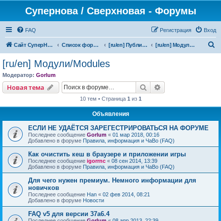
Супернова / Сверхновая - Форумы
FAQ
Регистрация
Вход
П
Сайт СуперНова
Список форумов
[ru/en] Публичная версия/Public releases
[ru/en] Модули/Modules
о
[ru/en] Модули/Modules
и
Модератор:
Gorlum
с
Поиск
Расширенный пои
Новая тема
к
10 тем • Страница
1
из
1
Объявления
ЕСЛИ НЕ УДАЁТСЯ ЗАРЕГЕСТРИРОВАТЬСЯ НА ФОРУМЕ
Последнее сообщение
Gorlum
«
01 мар 2018, 00:16
Добавлено в форуме
Правила, информация и ЧаВо (FAQ)
Как очистить кеш в браузере и приложении игры
Последнее сообщение
igorrnc
«
08 сен 2014, 13:39
Добавлено в форуме
Правила, информация и ЧаВо (FAQ)
Для чего нужен премиум. Немного информации для
новичков
Последнее сообщение
Han
«
02 фев 2014, 08:21
Добавлено в форуме
Новости
FAQ v5 для версии 37a6.4
Последнее сообщение
Gorlum
«
08 апр 2013, 22:39