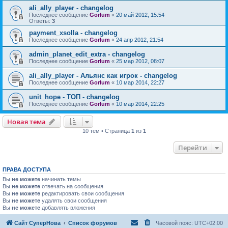
ali_ally_player - changelog
Последнее сообщение
Gorlum
«
20 май 2012, 15:54
Ответы:
3
payment_xsolla - changelog
Последнее сообщение
Gorlum
«
24 апр 2012, 21:54
admin_planet_edit_extra - changelog
Последнее сообщение
Gorlum
«
25 мар 2012, 08:07
ali_ally_player - Альянс как игрок - changelog
Последнее сообщение
Gorlum
«
10 мар 2014, 22:27
unit_hope - TOП - changelog
Последнее сообщение
Gorlum
«
10 мар 2014, 22:25
Новая тема
10 тем • Страница
1
из
1
Перейти
ПРАВА ДОСТУПА
Вы
не можете
начинать темы
Вы
не можете
отвечать на сообщения
Вы
не можете
редактировать свои сообщения
Вы
не можете
удалять свои сообщения
Вы
не можете
добавлять вложения
Сайт СуперНова
Список форумов
Часовой пояс:
UTC+02:00