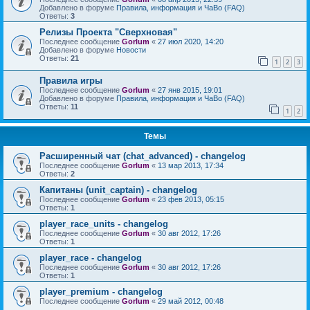
Добавлено в форуме
Правила, информация и ЧаВо (FAQ)
Ответы:
3
Релизы Проекта "Сверхновая"
Последнее сообщение
Gorlum
«
27 июл 2020, 14:20
Добавлено в форуме
Новости
Ответы:
21
1
2
3
Правила игры
Последнее сообщение
Gorlum
«
27 янв 2015, 19:01
Добавлено в форуме
Правила, информация и ЧаВо (FAQ)
Ответы:
11
1
2
Темы
Расширенный чат (chat_advanced) - changelog
Последнее сообщение
Gorlum
«
13 мар 2013, 17:34
Ответы:
2
Капитаны (unit_captain) - changelog
Последнее сообщение
Gorlum
«
23 фев 2013, 05:15
Ответы:
1
player_race_units - changelog
Последнее сообщение
Gorlum
«
30 авг 2012, 17:26
Ответы:
1
player_race - changelog
Последнее сообщение
Gorlum
«
30 авг 2012, 17:26
Ответы:
1
player_premium - changelog
Последнее сообщение
Gorlum
«
29 май 2012, 00:48