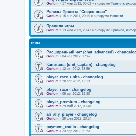
Gorlum
»
17 мар 2012, 00:02
» в форуме
Правила, инфор
Релизы Проекта "Сверхновая"
Gorlum
»
15 янв 2011, 20:40
» в форуме
Новости
Правила игры
Gorlum
»
13 июл 2009, 20:41
» в форуме
Правила, инфор
ТЕМЫ
Расширенный чат (chat_advanced) - changelo
Gorlum
»
04 ноя 2012, 17:47
Капитаны (unit_captain) - changelog
Gorlum
»
12 окт 2012, 15:59
player_race_units - changelog
Gorlum
»
20 авг 2012, 12:13
player_race - changelog
Gorlum
»
09 авг 2012, 15:30
player_premium - changelog
Gorlum
»
29 май 2012, 00:48
ali_ally_player - changelog
Gorlum
»
29 фев 2012, 23:24
payment_xsolla - changelog
Gorlum
»
24 апр 2012, 21:54