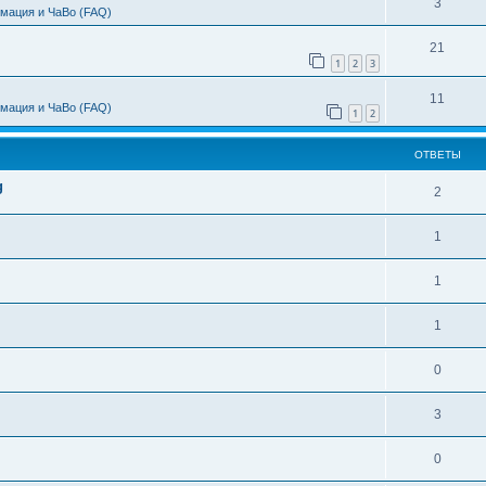
3
мация и ЧаВо (FAQ)
21
1
2
3
11
мация и ЧаВо (FAQ)
1
2
ОТВЕТЫ
g
2
1
1
1
0
3
0