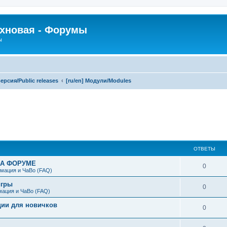
рхновая - Форумы
ы
ерсия/Public releases
[ru/en] Модули/Modules
ширенный поиск
ОТВЕТЫ
НА ФОРУМЕ
0
мация и ЧаВо (FAQ)
игры
0
мация и ЧаВо (FAQ)
ции для новичков
0