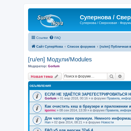
Супернова / Све
Супернова / Сверхновая - Форум
Ссылки
FAQ
Сайт СуперНова
Список форумов
[ru/en] Публичная в
[ru/en] Модули/Modules
Модератор:
Gorlum
Поиск
Рас
Новая тема
ОБЪЯВЛЕНИЯ
ЕСЛИ НЕ УДАЁТСЯ ЗАРЕГЕСТРИРОВАТЬСЯ 
Gorlum
»
01 мар 2018, 00:16
» в форуме
Правила, инфор
Как очистить кеш в браузере и приложении 
igorrnc
»
08 сен 2014, 13:39
» в форуме
Правила, инфор
Для чего нужен премиум. Немного информа
Han
»
02 фев 2014, 08:21
» в форуме
Новости
FAQ v5 для версии 37a6.4