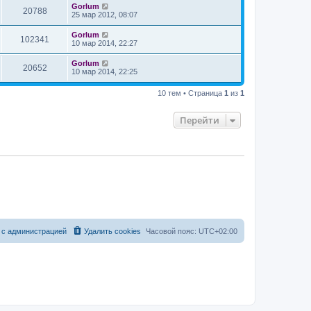
Gorlum
20788
25 мар 2012, 08:07
Gorlum
102341
10 мар 2014, 22:27
Gorlum
20652
10 мар 2014, 22:25
10 тем • Страница
1
из
1
Перейти
 с администрацией
Удалить cookies
Часовой пояс:
UTC+02:00