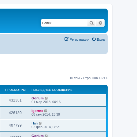
Поиск
Расширенный по
Регистрация
Вход
10 тем • Страница
1
из
1
ПРОСМОТРЫ
ПОСЛЕДНЕЕ СООБЩЕНИЕ
Gorlum
432381
01 мар 2018, 00:16
igorrnc
426180
08 сен 2014, 13:39
Han
407799
02 фев 2014, 08:21
Gorlum