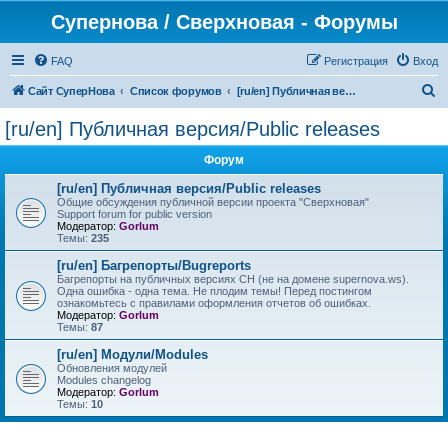
Супернова / Сверхновая - Форумы
FAQ
Регистрация
Вход
П
Сайт СуперНова
Список форумов
[ru/en] Публичная версия/Public releases
о
[ru/en] Публичная версия/Public releases
и
Форум
с
к
[ru/en] Публичная версия/Public releases
Общие обсуждения публичной версии проекта "Сверхновая"
Support forum for public version
Модератор:
Gorlum
Темы:
235
[ru/en] Багрепорты/Bugreports
Багрепорты на публичных версиях СН (не на домене supernova.ws).
Одна ошибка - одна тема. Не плодим темы! Перед постингом
ознакомьтесь с правилами оформления отчетов об ошибках.
Модератор:
Gorlum
Темы:
87
[ru/en] Модули/Modules
Обновления модулей
Modules changelog
Модератор:
Gorlum
Темы:
10