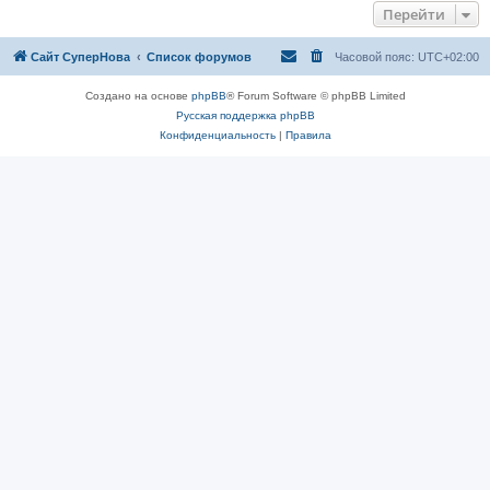
Перейти
Сайт СуперНова
Список форумов
Часовой пояс:
UTC+02:00
Создано на основе
phpBB
® Forum Software © phpBB Limited
Русская поддержка phpBB
Конфиденциальность
|
Правила