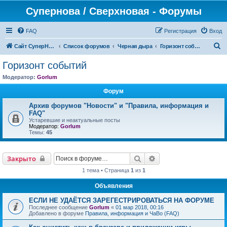
Супернова / Сверхновая - Форумы
FAQ
Регистрация
Вход
П
Сайт СуперНова
Список форумов
Черная дыра
Горизонт событий
о
Горизонт событий
и
Модератор:
Gorlum
с
Форум
к
Архив форумов "Новости" и "Правила, информация и
FAQ"
Устаревшие и неактуальные посты
Модератор:
Gorlum
Темы:
45
Поиск
Расширенный поиск
Закрыто
1 тема • Страница
1
из
1
Объявления
ЕСЛИ НЕ УДАЁТСЯ ЗАРЕГЕСТРИРОВАТЬСЯ НА ФОРУМЕ
Последнее сообщение
Gorlum
«
01 мар 2018, 00:16
Добавлено в форуме
Правила, информация и ЧаВо (FAQ)