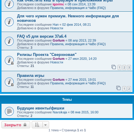
Как очистить кеш в браузере и приложении игры
Последнее сообщение
igorrnc
«
08 сен 2014, 13:39
Добавлено в форуме
Правила, информация и ЧаВо (FAQ)
Для чего нужен премиум. Немного информации для
новичков
Последнее сообщение
Han
«
02 фев 2014, 08:21
Добавлено в форуме
Новости
FAQ v5 для версии 37a6.4
Последнее сообщение
Gorlum
«
08 апр 2013, 22:39
Добавлено в форуме
Правила, информация и ЧаВо (FAQ)
Ответы:
3
Релизы Проекта "Сверхновая"
Последнее сообщение
Gorlum
«
27 июл 2020, 14:20
Добавлено в форуме
Новости
Ответы:
21
1
2
3
Правила игры
Последнее сообщение
Gorlum
«
27 янв 2015, 19:01
Добавлено в форуме
Правила, информация и ЧаВо (FAQ)
Ответы:
11
1
2
Темы
Будущие ивенты/фишки
Последнее сообщение
Navsikaja
«
08 янв 2015, 16:00
Ответы:
2
Закрыто
1 тема • Страница
1
из
1