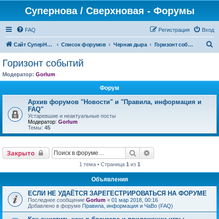
Супернова / Сверхновая - Форумы
FAQ
Регистрация
Вход
П
Сайт СуперНова
Список форумов
Черная дыра
Горизонт событий
о
Горизонт событий
и
Модератор:
Gorlum
с
Форум
к
Архив форумов "Новости" и "Правила, информация и
FAQ"
Устаревшие и неактуальные посты
Модератор:
Gorlum
Темы:
45
Поиск
Расширенный поиск
Закрыто
1 тема • Страница
1
из
1
Объявления
ЕСЛИ НЕ УДАЁТСЯ ЗАРЕГЕСТРИРОВАТЬСЯ НА ФОРУМЕ
Последнее сообщение
Gorlum
«
01 мар 2018, 00:16
Добавлено в форуме
Правила, информация и ЧаВо (FAQ)