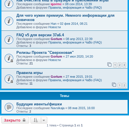
Как очистить кеш в браузере и приложении игры
Последнее сообщение
igorrnc
«
08 сен 2014, 13:39
Добавлено в форуме
Правила, информация и ЧаВо (FAQ)
Для чего нужен премиум. Немного информации для
новичков
Последнее сообщение
Han
«
02 фев 2014, 08:21
Добавлено в форуме
Новости
FAQ v5 для версии 37a6.4
Последнее сообщение
Gorlum
«
08 апр 2013, 22:39
Добавлено в форуме
Правила, информация и ЧаВо (FAQ)
Ответы:
3
Релизы Проекта "Сверхновая"
Последнее сообщение
Gorlum
«
27 июл 2020, 14:20
Добавлено в форуме
Новости
Ответы:
21
1
2
3
Правила игры
Последнее сообщение
Gorlum
«
27 янв 2015, 19:01
Добавлено в форуме
Правила, информация и ЧаВо (FAQ)
Ответы:
11
1
2
Темы
Будущие ивенты/фишки
Последнее сообщение
Navsikaja
«
08 янв 2015, 16:00
Ответы:
2
Закрыто
1 тема • Страница
1
из
1