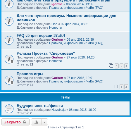
Как очистить кеш в браузере и приложении игры
Последнее сообщение
igorrnc
«
08 сен 2014, 13:39
Добавлено в форуме
Правила, информация и ЧаВо (FAQ)
Для чего нужен премиум. Немного информации для
новичков
Последнее сообщение
Han
«
02 фев 2014, 08:21
Добавлено в форуме
Новости
FAQ v5 для версии 37a6.4
Последнее сообщение
Gorlum
«
08 апр 2013, 22:39
Добавлено в форуме
Правила, информация и ЧаВо (FAQ)
Ответы:
3
Релизы Проекта "Сверхновая"
Последнее сообщение
Gorlum
«
27 июл 2020, 14:20
Добавлено в форуме
Новости
Ответы:
21
1
2
3
Правила игры
Последнее сообщение
Gorlum
«
27 янв 2015, 19:01
Добавлено в форуме
Правила, информация и ЧаВо (FAQ)
Ответы:
11
1
2
Темы
Будущие ивенты/фишки
Последнее сообщение
Navsikaja
«
08 янв 2015, 16:00
Ответы:
2
Закрыто
1 тема • Страница
1
из
1