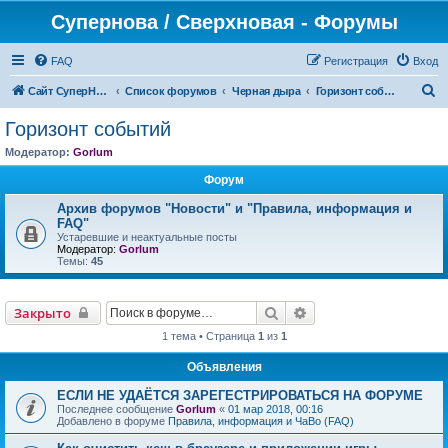
Супернова / Сверхновая - Форумы
FAQ
Регистрация
Вход
П
Сайт СуперНова
Список форумов
Черная дыра
Горизонт событий
о
Горизонт событий
и
Модератор:
Gorlum
с
Форум
к
Архив форумов "Новости" и "Правила, информация и
FAQ"
Устаревшие и неактуальные посты
Модератор:
Gorlum
Темы:
45
Поиск
Расширенный поиск
Закрыто
1 тема • Страница
1
из
1
Объявления
ЕСЛИ НЕ УДАЁТСЯ ЗАРЕГЕСТРИРОВАТЬСЯ НА ФОРУМЕ
Последнее сообщение
Gorlum
«
01 мар 2018, 00:16
Добавлено в форуме
Правила, информация и ЧаВо (FAQ)