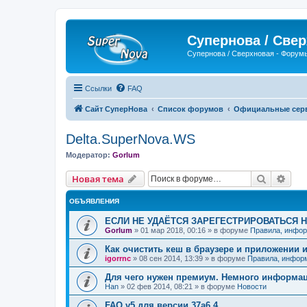
Супернова / Све
Супернова / Сверхновая - Форум
Ссылки
FAQ
Сайт СуперНова
Список форумов
Официальные серве
Delta.SuperNova.WS
Модератор:
Gorlum
Поиск
Рас
Новая тема
ОБЪЯВЛЕНИЯ
ЕСЛИ НЕ УДАЁТСЯ ЗАРЕГЕСТРИРОВАТЬСЯ 
Gorlum
»
01 мар 2018, 00:16
» в форуме
Правила, инфор
Как очистить кеш в браузере и приложении 
igorrnc
»
08 сен 2014, 13:39
» в форуме
Правила, инфор
Для чего нужен премиум. Немного информа
Han
»
02 фев 2014, 08:21
» в форуме
Новости
FAQ v5 для версии 37a6.4