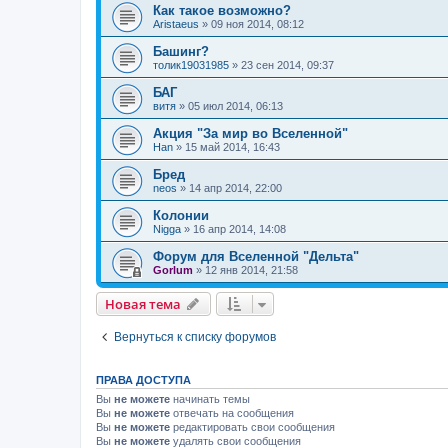
Как такое возможно?
Aristaeus
»
09 ноя 2014, 08:12
Башинг?
толик19031985
»
23 сен 2014, 09:37
БАГ
витя
»
05 июл 2014, 06:13
Акция "За мир во Вселенной"
Han
»
15 май 2014, 16:43
Бред
neos
»
14 апр 2014, 22:00
Колонии
Nigga
»
16 апр 2014, 14:08
Форум для Вселенной "Дельта"
Gorlum
»
12 янв 2014, 21:58
Новая тема
Вернуться к списку форумов
ПРАВА ДОСТУПА
Вы
не можете
начинать темы
Вы
не можете
отвечать на сообщения
Вы
не можете
редактировать свои сообщения
Вы
не можете
удалять свои сообщения