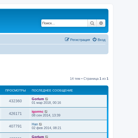
Поиск
Расширенный по
Регистрация
Вход
14 тем • Страница
1
из
1
ПРОСМОТРЫ
ПОСЛЕДНЕЕ СООБЩЕНИЕ
Gorlum
432360
01 мар 2018, 00:16
igorrnc
426171
08 сен 2014, 13:39
Han
407791
02 фев 2014, 08:21
Gorlum