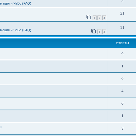
3
мация и ЧаВо (FAQ)
21
1
2
3
11
мация и ЧаВо (FAQ)
1
2
ОТВЕТЫ
0
1
0
4
0
1
е
3