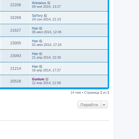
Aristaeus
22206
09 ноя 2014, 13:27
SaTory
32269
24 сен 2014, 21:13
Han
21627
05 июл 2014, 12:45
Han
23005
01 июн 2014, 17:24
Han
23093
21 апр 2014, 22:30
Han
21214
16 апр 2014, 17:27
Gorlum
20528
12 янв 2014, 21:58
14 тем • Страница
1
из
1
Перейти