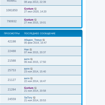
469861
08 апр 2013, 22:39
Gorlum
1081850
27 июл 2020, 14:20
Gorlum
790932
27 янв 2015, 19:01
ПРОСМОТРЫ
ПОСЛЕДНЕЕ СООБЩЕНИЕ
Абадон_Темур
42198
05 фев 2019, 15:47
Han
22488
07 янв 2015, 20:37
витя
21588
06 янв 2015, 17:50
витя
25753
23 ноя 2014, 15:40
витя
21127
22 ноя 2014, 16:47
Gorlum
21284
21 ноя 2014, 20:58
SaTory
24559
21 ноя 2014, 20:53