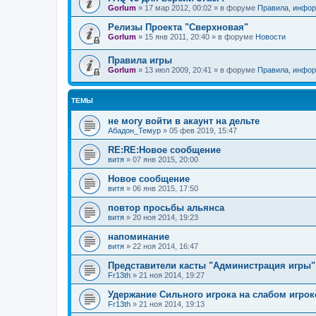
Gorlum
»
17 мар 2012, 00:02
» в форуме
Правила, инфор
Релизы Проекта "Сверхновая"
Gorlum
»
15 янв 2011, 20:40
» в форуме
Новости
Правила игры
Gorlum
»
13 июл 2009, 20:41
» в форуме
Правила, инфор
ТЕМЫ
не могу войти в акаунт на дельте
Абадон_Темур
»
05 фев 2019, 15:47
RE:RE:Новое сообщение
витя
»
07 янв 2015, 20:00
Новое сообщение
витя
»
06 янв 2015, 17:50
повтор просьбы альянса
витя
»
20 ноя 2014, 19:23
напоминание
витя
»
22 ноя 2014, 16:47
Представители касты "Администрация игры"
Fr13th
»
21 ноя 2014, 19:27
Удержание Сильного игрока на слабом игрок
Fr13th
»
21 ноя 2014, 19:13