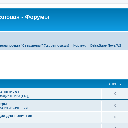
рхновая - Форумы
ы
ра проекта "Сверхновая" (*.supernova.ws)
Кортекс
Delta.SuperNova.WS
ширенный поиск
ОТВЕТЫ
НА ФОРУМЕ
0
мация и ЧаВо (FAQ)
игры
0
мация и ЧаВо (FAQ)
ции для новичков
0