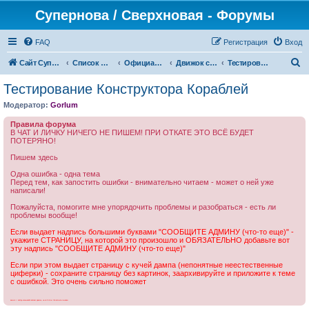
Супернова / Сверхновая - Форумы
FAQ
Регистрация
Вход
П
Сайт СуперНова
Список форумов
Официальные сервера проекта "Сверхновая" (*.supernova.ws)
Движок сервера: жалобы и предложения
Тестирование Конструктора Кораблей
о
Тестирование Конструктора Кораблей
и
Модератор:
Gorlum
с
Правила форума
к
В ЧАТ И ЛИЧКУ НИЧЕГО НЕ ПИШЕМ! ПРИ ОТКАТЕ ЭТО ВСЁ БУДЕТ
ПОТЕРЯНО!
Пишем здесь
Одна ошибка - одна тема
Перед тем, как запостить ошибки - внимательно читаем - может о ней уже
написали!
Пожалуйста, помогите мне упорядочить проблемы и разобраться - есть ли
проблемы вообще!
Если выдает надпись большими буквами "СООБЩИТЕ АДМИНУ (что-то еще)" -
укажите СТРАНИЦУ, на которой это произошло и ОБЯЗАТЕЛЬНО добавьте вот
эту надпись "СООБЩИТЕ АДМИНУ (что-то еще)"
Если при этом выдает страницу с кучей дампа (непонятные неестественные
циферки) - сохраните страницу без картинок, заархивируйте и приложите к теме
с ошибкой. Это очень сильно поможет
ВАЖНО!!! ВСЕГДА УКАЗЫВАЙТЕ ВЕРСИЮ ДВИЖКА, НА КОТОРОМ ПРОИЗОШЛА ОШИБКА!