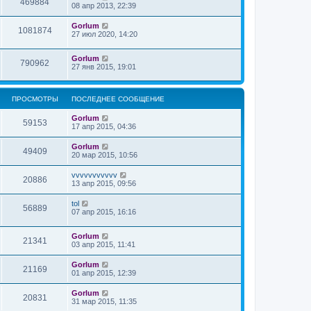
469884
08 апр 2013, 22:39
Gorlum
1081874
27 июл 2020, 14:20
Gorlum
790962
27 янв 2015, 19:01
ПРОСМОТРЫ
ПОСЛЕДНЕЕ СООБЩЕНИЕ
Gorlum
59153
17 апр 2015, 04:36
Gorlum
49409
20 мар 2015, 10:56
vvvvvvvvvvv
20886
13 апр 2015, 09:56
tol
56889
07 апр 2015, 16:16
Gorlum
21341
03 апр 2015, 11:41
Gorlum
21169
01 апр 2015, 12:39
Gorlum
20831
31 мар 2015, 11:35