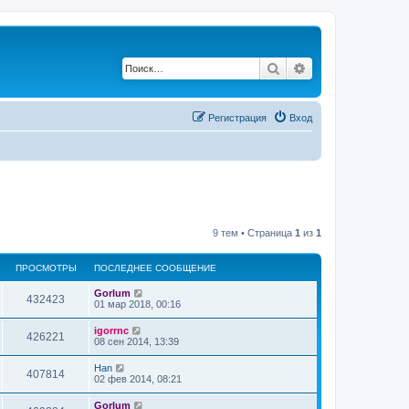
Поиск
Расширенный по
Регистрация
Вход
9 тем • Страница
1
из
1
ПРОСМОТРЫ
ПОСЛЕДНЕЕ СООБЩЕНИЕ
Gorlum
432423
01 мар 2018, 00:16
igorrnc
426221
08 сен 2014, 13:39
Han
407814
02 фев 2014, 08:21
Gorlum