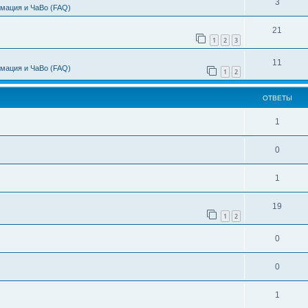
3
мация и ЧаВо (FAQ)
21
1
2
3
11
мация и ЧаВо (FAQ)
1
2
ОТВЕТЫ
1
0
1
19
1
2
0
0
1