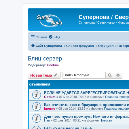
Супернова / Све
Супернова / Сверхновая - Форум
Ссылки
FAQ
Сайт СуперНова
Список форумов
Официальные серве
Блиц-сервер
Модератор:
Gorlum
Поиск
Рас
Новая тема
ОБЪЯВЛЕНИЯ
ЕСЛИ НЕ УДАЁТСЯ ЗАРЕГЕСТРИРОВАТЬСЯ 
Gorlum
»
01 мар 2018, 00:16
» в форуме
Правила, инфор
Как очистить кеш в браузере и приложении 
igorrnc
»
08 сен 2014, 13:39
» в форуме
Правила, инфор
Для чего нужен премиум. Немного информа
Han
»
02 фев 2014, 08:21
» в форуме
Новости
FAQ v5 для версии 37a6.4