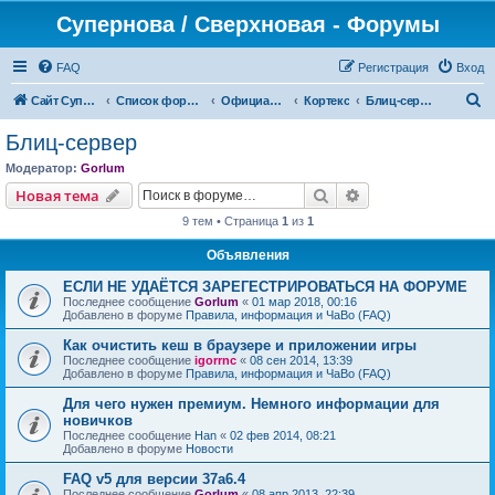
Супернова / Сверхновая - Форумы
FAQ
Регистрация
Вход
П
Сайт СуперНова
Список форумов
Официальные сервера проекта "Сверхновая" (*.supernova.ws)
Кортекс
Блиц-сервер
о
Блиц-сервер
и
Модератор:
Gorlum
с
Поиск
Расширенный пои
Новая тема
к
9 тем • Страница
1
из
1
Объявления
ЕСЛИ НЕ УДАЁТСЯ ЗАРЕГЕСТРИРОВАТЬСЯ НА ФОРУМЕ
Последнее сообщение
Gorlum
«
01 мар 2018, 00:16
Добавлено в форуме
Правила, информация и ЧаВо (FAQ)
Как очистить кеш в браузере и приложении игры
Последнее сообщение
igorrnc
«
08 сен 2014, 13:39
Добавлено в форуме
Правила, информация и ЧаВо (FAQ)
Для чего нужен премиум. Немного информации для
новичков
Последнее сообщение
Han
«
02 фев 2014, 08:21
Добавлено в форуме
Новости
FAQ v5 для версии 37a6.4
Последнее сообщение
Gorlum
«
08 апр 2013, 22:39