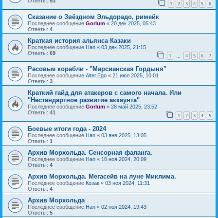
Ответы:
53
1
2
3
4
5
6
Сказание о Звёздном Эльдорадо, римейк
Последнее сообщение
Gorlum
«
20 дек 2025, 05:43
Ответы:
4
Краткая история альянса Казаки
Последнее сообщение
Han
«
03 дек 2025, 21:15
Ответы:
69
1
4
5
6
7
…
Расовые корабли - "Марсианская Гордыня"
Последнее сообщение
Alter.Ego
«
21 июл 2025, 10:01
Ответы:
3
Краткий гайд для атакеров с самого начала. Или
"Нестандартное развитие аккаунта"
Последнее сообщение
Gorlum
«
28 май 2025, 23:52
Ответы:
41
1
2
3
4
5
Боевые итоги года - 2024
Последнее сообщение
Han
«
03 янв 2025, 13:05
Ответы:
1
Архив Морхольда. Сенсорная фаланга.
Последнее сообщение
Han
«
10 ноя 2024, 20:09
Ответы:
4
Архив Морхольда. Мегасейв на луне Миклима.
Последнее сообщение
Козак
«
03 ноя 2024, 11:31
Ответы:
4
Архив Морхольда
Последнее сообщение
Han
«
02 ноя 2024, 19:43
Ответы:
5