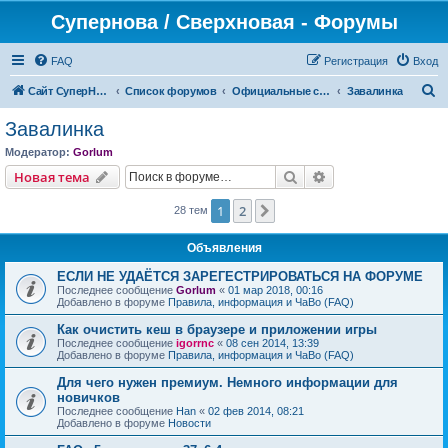
Супернова / Сверхновая - Форумы
FAQ
Регистрация
Вход
П
Сайт СуперНова
Список форумов
Официальные сервера проекта "Сверхновая" (*.supernova.ws)
Завалинка
о
Завалинка
и
Модератор:
Gorlum
с
Поиск
Расширенный пои
Новая тема
к
1
2
След.
28 тем
Объявления
ЕСЛИ НЕ УДАЁТСЯ ЗАРЕГЕСТРИРОВАТЬСЯ НА ФОРУМЕ
Последнее сообщение
Gorlum
«
01 мар 2018, 00:16
Добавлено в форуме
Правила, информация и ЧаВо (FAQ)
Как очистить кеш в браузере и приложении игры
Последнее сообщение
igorrnc
«
08 сен 2014, 13:39
Добавлено в форуме
Правила, информация и ЧаВо (FAQ)
Для чего нужен премиум. Немного информации для
новичков
Последнее сообщение
Han
«
02 фев 2014, 08:21
Добавлено в форуме
Новости