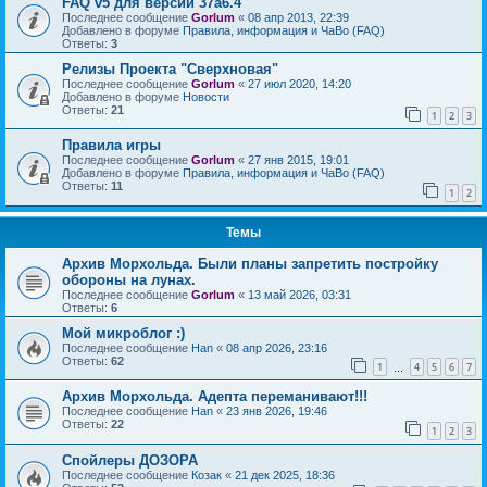
FAQ v5 для версии 37a6.4
Последнее сообщение
Gorlum
«
08 апр 2013, 22:39
Добавлено в форуме
Правила, информация и ЧаВо (FAQ)
Ответы:
3
Релизы Проекта "Сверхновая"
Последнее сообщение
Gorlum
«
27 июл 2020, 14:20
Добавлено в форуме
Новости
Ответы:
21
1
2
3
Правила игры
Последнее сообщение
Gorlum
«
27 янв 2015, 19:01
Добавлено в форуме
Правила, информация и ЧаВо (FAQ)
Ответы:
11
1
2
Темы
Архив Морхольда. Были планы запретить постройку
обороны на лунах.
Последнее сообщение
Gorlum
«
13 май 2026, 03:31
Ответы:
6
Мой микроблог :)
Последнее сообщение
Han
«
08 апр 2026, 23:16
Ответы:
62
1
4
5
6
7
…
Архив Морхольда. Адепта переманивают!!!
Последнее сообщение
Han
«
23 янв 2026, 19:46
Ответы:
22
1
2
3
Спойлеры ДОЗОРА
Последнее сообщение
Козак
«
21 дек 2025, 18:36