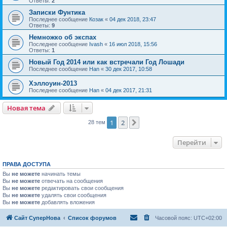
Ответы:
2
Записки Фунтика
Последнее сообщение
Козак
«
04 дек 2018, 23:47
Ответы:
9
Немножко об экспах
Последнее сообщение
Ivash
«
16 июл 2018, 15:56
Ответы:
1
Новый Год 2014 или как встречали Год Лошади
Последнее сообщение
Han
«
30 дек 2017, 10:58
Хэллоуин-2013
Последнее сообщение
Han
«
04 дек 2017, 21:31
Новая тема
1
2
След.
28 тем
Перейти
ПРАВА ДОСТУПА
Вы
не можете
начинать темы
Вы
не можете
отвечать на сообщения
Вы
не можете
редактировать свои сообщения
Вы
не можете
удалять свои сообщения
Вы
не можете
добавлять вложения
Сайт СуперНова
Список форумов
Часовой пояс:
UTC+02:00