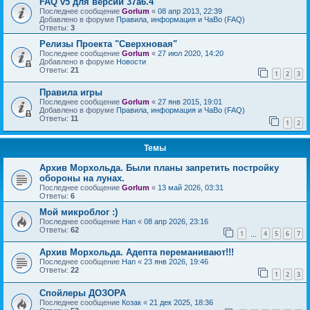
FAQ v5 для версии 37a6.4
Последнее сообщение
Gorlum
«
08 апр 2013, 22:39
Добавлено в форуме
Правила, информация и ЧаВо (FAQ)
Ответы:
3
Релизы Проекта "Сверхновая"
Последнее сообщение
Gorlum
«
27 июл 2020, 14:20
Добавлено в форуме
Новости
Ответы:
21
1
2
3
Правила игры
Последнее сообщение
Gorlum
«
27 янв 2015, 19:01
Добавлено в форуме
Правила, информация и ЧаВо (FAQ)
Ответы:
11
1
2
Темы
Архив Морхольда. Были планы запретить постройку
обороны на лунах.
Последнее сообщение
Gorlum
«
13 май 2026, 03:31
Ответы:
6
Мой микроблог :)
Последнее сообщение
Han
«
08 апр 2026, 23:16
Ответы:
62
1
4
5
6
7
…
Архив Морхольда. Адепта переманивают!!!
Последнее сообщение
Han
«
23 янв 2026, 19:46
Ответы:
22
1
2
3
Спойлеры ДОЗОРА
Последнее сообщение
Козак
«
21 дек 2025, 18:36