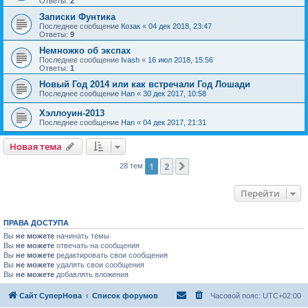
Ответы:
2
Записки Фунтика
Последнее сообщение
Козак
«
04 дек 2018, 23:47
Ответы:
9
Немножко об экспах
Последнее сообщение
Ivash
«
16 июл 2018, 15:56
Ответы:
1
Новый Год 2014 или как встречали Год Лошади
Последнее сообщение
Han
«
30 дек 2017, 10:58
Хэллоуин-2013
Последнее сообщение
Han
«
04 дек 2017, 21:31
Новая тема
1
2
След.
28 тем
Перейти
ПРАВА ДОСТУПА
Вы
не можете
начинать темы
Вы
не можете
отвечать на сообщения
Вы
не можете
редактировать свои сообщения
Вы
не можете
удалять свои сообщения
Вы
не можете
добавлять вложения
Сайт СуперНова
Список форумов
Часовой пояс:
UTC+02:00