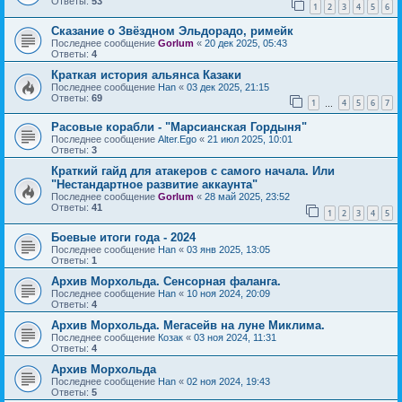
Ответы:
53
1
2
3
4
5
6
Сказание о Звёздном Эльдорадо, римейк
Последнее сообщение
Gorlum
«
20 дек 2025, 05:43
Ответы:
4
Краткая история альянса Казаки
Последнее сообщение
Han
«
03 дек 2025, 21:15
Ответы:
69
1
4
5
6
7
…
Расовые корабли - "Марсианская Гордыня"
Последнее сообщение
Alter.Ego
«
21 июл 2025, 10:01
Ответы:
3
Краткий гайд для атакеров с самого начала. Или
"Нестандартное развитие аккаунта"
Последнее сообщение
Gorlum
«
28 май 2025, 23:52
Ответы:
41
1
2
3
4
5
Боевые итоги года - 2024
Последнее сообщение
Han
«
03 янв 2025, 13:05
Ответы:
1
Архив Морхольда. Сенсорная фаланга.
Последнее сообщение
Han
«
10 ноя 2024, 20:09
Ответы:
4
Архив Морхольда. Мегасейв на луне Миклима.
Последнее сообщение
Козак
«
03 ноя 2024, 11:31
Ответы:
4
Архив Морхольда
Последнее сообщение
Han
«
02 ноя 2024, 19:43
Ответы:
5