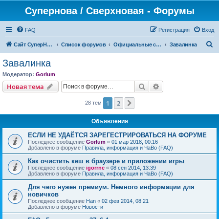
Супернова / Сверхновая - Форумы
FAQ
Регистрация
Вход
П
Сайт СуперНова
Список форумов
Официальные сервера проекта "Сверхновая" (*.supernova.ws)
Завалинка
о
Завалинка
и
Модератор:
Gorlum
с
Поиск
Расширенный пои
Новая тема
к
1
2
След.
28 тем
Объявления
ЕСЛИ НЕ УДАЁТСЯ ЗАРЕГЕСТРИРОВАТЬСЯ НА ФОРУМЕ
Последнее сообщение
Gorlum
«
01 мар 2018, 00:16
Добавлено в форуме
Правила, информация и ЧаВо (FAQ)
Как очистить кеш в браузере и приложении игры
Последнее сообщение
igorrnc
«
08 сен 2014, 13:39
Добавлено в форуме
Правила, информация и ЧаВо (FAQ)
Для чего нужен премиум. Немного информации для
новичков
Последнее сообщение
Han
«
02 фев 2014, 08:21
Добавлено в форуме
Новости