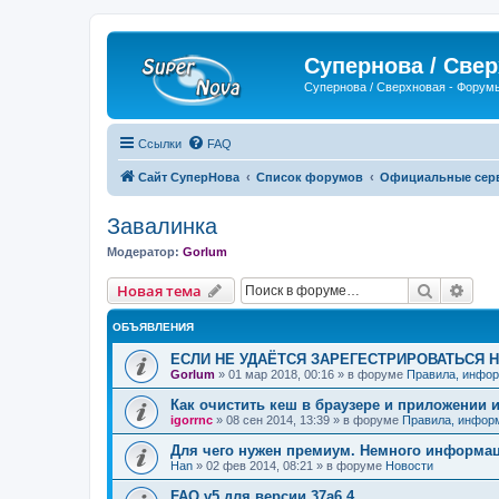
Супернова / Све
Супернова / Сверхновая - Форум
Ссылки
FAQ
Сайт СуперНова
Список форумов
Официальные серве
Завалинка
Модератор:
Gorlum
Поиск
Рас
Новая тема
ОБЪЯВЛЕНИЯ
ЕСЛИ НЕ УДАЁТСЯ ЗАРЕГЕСТРИРОВАТЬСЯ 
Gorlum
»
01 мар 2018, 00:16
» в форуме
Правила, инфор
Как очистить кеш в браузере и приложении 
igorrnc
»
08 сен 2014, 13:39
» в форуме
Правила, инфор
Для чего нужен премиум. Немного информа
Han
»
02 фев 2014, 08:21
» в форуме
Новости
FAQ v5 для версии 37a6.4