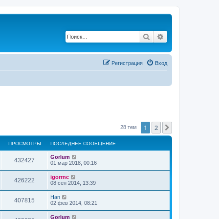
Поиск
Расширенный по
Регистрация
Вход
1
2
След.
28 тем
ПРОСМОТРЫ
ПОСЛЕДНЕЕ СООБЩЕНИЕ
Gorlum
432427
01 мар 2018, 00:16
igorrnc
426222
08 сен 2014, 13:39
Han
407815
02 фев 2014, 08:21
Gorlum