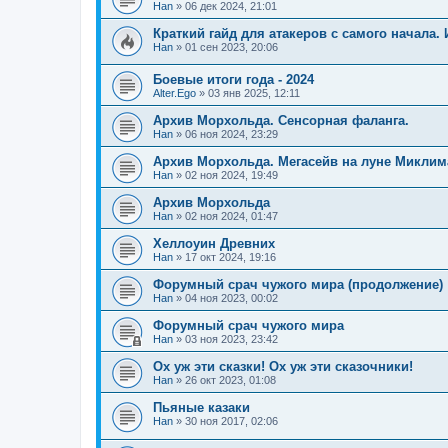
Han
»
06 дек 2024, 21:01
Краткий гайд для атакеров с самого начала.
Han
»
01 сен 2023, 20:06
Боевые итоги года - 2024
Alter.Ego
»
03 янв 2025, 12:11
Архив Морхольда. Сенсорная фаланга.
Han
»
06 ноя 2024, 23:29
Архив Морхольда. Мегасейв на луне Миклим
Han
»
02 ноя 2024, 19:49
Архив Морхольда
Han
»
02 ноя 2024, 01:47
Хеллоуин Древних
Han
»
17 окт 2024, 19:16
Форумный срач чужого мира (продолжение)
Han
»
04 ноя 2023, 00:02
Форумный срач чужого мира
Han
»
03 ноя 2023, 23:42
Ох уж эти сказки! Ох уж эти сказочники!
Han
»
26 окт 2023, 01:08
Пьяные казаки
Han
»
30 ноя 2017, 02:06