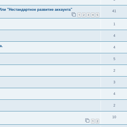
 Или "Нестандартное развитие аккаунта"
41
1
2
3
4
5
1
4
а.
4
5
2
3
4
2
10
1
2