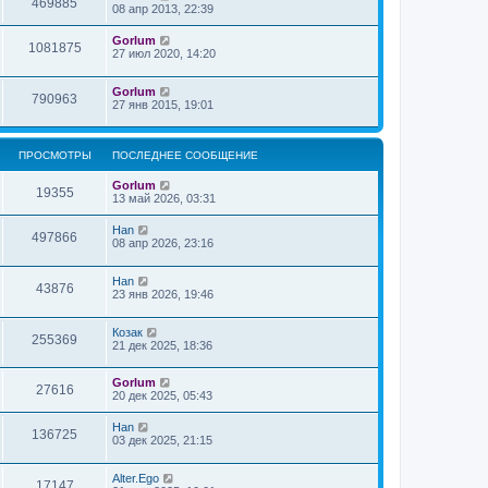
469885
08 апр 2013, 22:39
Gorlum
1081875
27 июл 2020, 14:20
Gorlum
790963
27 янв 2015, 19:01
ПРОСМОТРЫ
ПОСЛЕДНЕЕ СООБЩЕНИЕ
Gorlum
19355
13 май 2026, 03:31
Han
497866
08 апр 2026, 23:16
Han
43876
23 янв 2026, 19:46
Козак
255369
21 дек 2025, 18:36
Gorlum
27616
20 дек 2025, 05:43
Han
136725
03 дек 2025, 21:15
Alter.Ego
17147