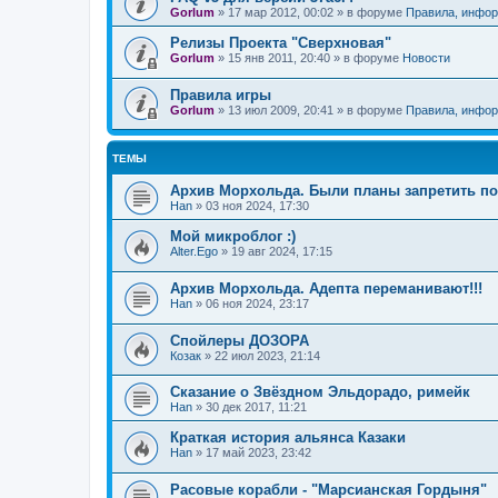
Gorlum
»
17 мар 2012, 00:02
» в форуме
Правила, инфор
Релизы Проекта "Сверхновая"
Gorlum
»
15 янв 2011, 20:40
» в форуме
Новости
Правила игры
Gorlum
»
13 июл 2009, 20:41
» в форуме
Правила, инфор
ТЕМЫ
Архив Морхольда. Были планы запретить по
Han
»
03 ноя 2024, 17:30
Мой микроблог :)
Alter.Ego
»
19 авг 2024, 17:15
Архив Морхольда. Адепта переманивают!!!
Han
»
06 ноя 2024, 23:17
Спойлеры ДОЗОРА
Козак
»
22 июл 2023, 21:14
Сказание о Звёздном Эльдорадо, римейк
Han
»
30 дек 2017, 11:21
Краткая история альянса Казаки
Han
»
17 май 2023, 23:42
Расовые корабли - "Марсианская Гордыня"