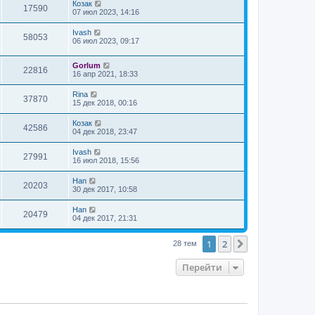
Козак
17590
07 июл 2023, 14:16
Ivash
58053
06 июл 2023, 09:17
Gorlum
22816
16 апр 2021, 18:33
Rina
37870
15 дек 2018, 00:16
Козак
42586
04 дек 2018, 23:47
Ivash
27991
16 июл 2018, 15:56
Han
20203
30 дек 2017, 10:58
Han
20479
04 дек 2017, 21:31
1
2
След.
28 тем
Перейти