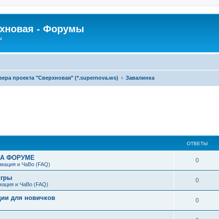
рхновая - Форумы
ы
ра проекта "Сверхновая" (*.supernova.ws)
Завалинка
ширенный поиск
ОТВЕТЫ
НА ФОРУМЕ
0
мация и ЧаВо (FAQ)
игры
0
мация и ЧаВо (FAQ)
ции для новичков
0