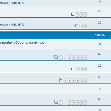
3
мация и ЧаВо (FAQ)
21
1
2
3
11
мация и ЧаВо (FAQ)
1
2
ОТВЕТЫ
стройку обороны на лунах.
6
62
1
3
4
5
6
7
…
22
1
2
3
53
1
2
3
4
5
6
4
69
1
3
4
5
6
7
…
3