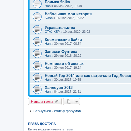
Поимка 9nika
Han
»
06 май 2023, 10:49
Небольшая моя история
Ivash
»
16 июл 2018, 15:52
Украшательства
CTAJIKEP
»
10 дек 2020, 23:02
Космические байки
Han
»
30 ноя 2017, 00:54
Записки Фунтика
Han
»
29 янв 2018, 20:29
Немножко об экспах
Han
»
30 ноя 2017, 19:14
Новый Год 2014 или как встречали Год Лоша
Han
»
30 дек 2017, 10:58
Хэллоуин-2013
Han
»
04 дек 2017, 21:31
Новая тема
Вернуться к списку форумов
ПРАВА ДОСТУПА
Вы
не можете
начинать темы