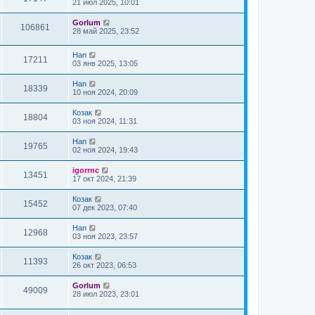
21 июл 2025, 10:01
Gorlum
106861
28 май 2025, 23:52
Han
17211
03 янв 2025, 13:05
Han
18339
10 ноя 2024, 20:09
Козак
18804
03 ноя 2024, 11:31
Han
19765
02 ноя 2024, 19:43
igorrnc
13451
17 окт 2024, 21:39
Козак
15452
07 дек 2023, 07:40
Han
12968
03 ноя 2023, 23:57
Козак
11393
26 окт 2023, 06:53
Gorlum
49009
28 июл 2023, 23:01