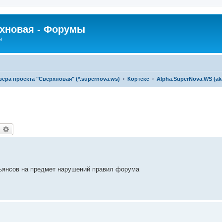
рхновая - Форумы
ы
ра проекта "Сверхновая" (*.supernova.ws)
Кортекс
Alpha.SuperNova.WS (a
оиск
Расширенный поиск
льянсов на предмет нарушений правил форума