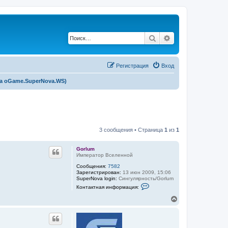
Поиск
Расширенный по
Регистрация
Вход
ka oGame.SuperNova.WS)
3 сообщения • Страница
1
из
1
Gorlum
Император Вселенной
Сообщения:
7582
Зарегистрирован:
13 июн 2009, 15:06
SuperNova login:
Сингулярность/Gorlum
К
Контактная информация:
о
н
В
т
е
а
р
к
н
т
у
н