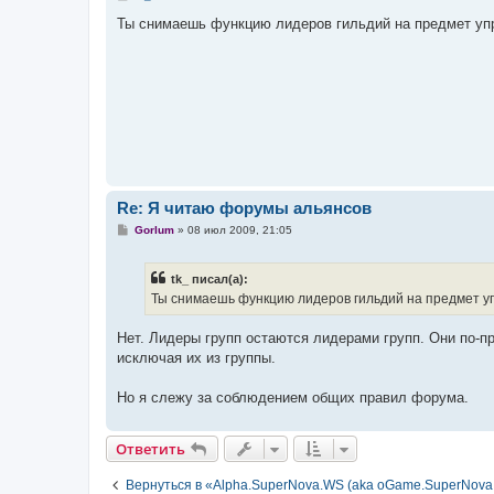
о
о
Ты снимаешь функцию лидеров гильдий на предмет упр
б
щ
е
н
и
е
Re: Я читаю форумы альянсов
С
Gorlum
»
08 июл 2009, 21:05
о
о
б
tk_ писал(а):
щ
е
Ты снимаешь функцию лидеров гильдий на предмет у
н
и
е
Нет. Лидеры групп остаются лидерами групп. Они по-п
исключая их из группы.
Но я слежу за соблюдением общих правил форума.
Ответить
Вернуться в «Alpha.SuperNova.WS (aka oGame.SuperNova