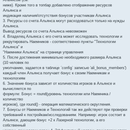
ниже). Кроме того в топбар добавлено отображение ресурсов
Альянса и
индикация наличия/отсутствия бонусов участникам Альянса
3. Ресурсы со счета Альянса могут расходоваться только на нужды
Альянса.
Вывод ресурсов со счета Альянса невозможен
4. Владелец Альянса с его счета может исследовать технологии и
рекрутировать Наемников - соответственно пункты "Технологии
Альянса" и
"Наемники Альянса" на странице управления
5. После достижения минимально необходимого размера Альянса
(10 человек по
умолчанию, задается в таблице `config` записью 'ali_bonus_members')
каждый член Альянса получает бонус к своим Наемникам и
технологиям
6. Значение бонуса зависит от количества игроков в Альянсе и
вычисляется по
формуле: Бонус = round(уровень технологии или Наемника /
количество
игроков), где round() - операция математического округления.
7. Бонусы от Наемников и Технологий так же действуют при проверки
требований к постройкам/исследованиям. Например: игрок состоит в
Альянсе, дающем бонус +2 к Лазерной технологии, а его
собственный