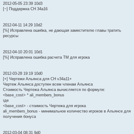
2012-05-05 23:39 10d3
[~] Поддержка СН 34a16
2012-04-11 14:29 10d2
[%] Исправлена ошибка, не дающая заместителю главы тратить
ресурсы
2012-04-10 20:01 10d1
[%] Исправлена ошибка расчета ТМ для игрока
2012-03-28 19:19 10d0
[+] Чертежи Альянса для СН v34a11+
Чертеж Альянса доступен всем членам Альянса
Стоимость Чертежа Альянса вычисляется по формуле:
<base_cost> * ali_members_bonus
где
<base_cost> - стоимость Чертежа для игрока
ali_members_bonus - минимальное количество игроков в Альянсе для
получения бонуса
2012-03-04 08:31 9d0