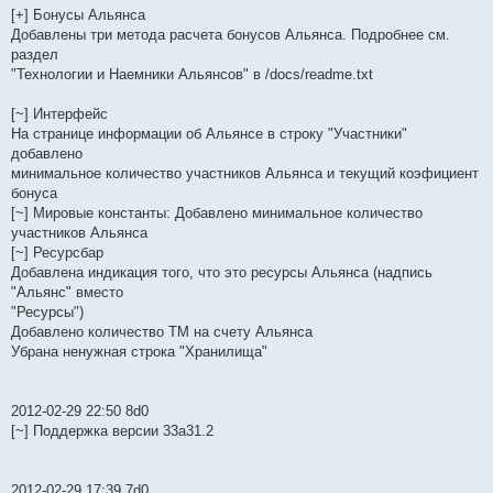
[+] Бонусы Альянса
Добавлены три метода расчета бонусов Альянса. Подробнее см.
раздел
"Технологии и Наемники Альянсов" в /docs/readme.txt
[~] Интерфейс
На странице информации об Альянсе в строку "Участники"
добавлено
минимальное количество участников Альянса и текущий коэфициент
бонуса
[~] Мировые константы: Добавлено минимальное количество
участников Альянса
[~] Ресурсбар
Добавлена индикация того, что это ресурсы Альянса (надпись
"Альянс" вместо
"Ресурсы")
Добавлено количество ТМ на счету Альянса
Убрана ненужная строка "Хранилища"
2012-02-29 22:50 8d0
[~] Поддержка версии 33a31.2
2012-02-29 17:39 7d0