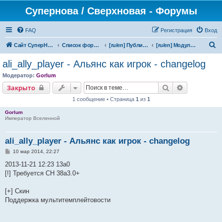
Супернова / Сверхновая - Форумы
FAQ
Регистрация
Вход
П
Сайт СуперНова
Список форумов
[ru/en] Публичная версия/Public releases
[ru/en] Модули/Modules
о
ali_ally_player - Альянс как игрок - changelog
и
Модератор:
Gorlum
с
Поиск
Расширенн
Закрыто
к
1 сообщение • Страница
1
из
1
Gorlum
Император Вселенной
ali_ally_player - Альянс как игрок - changelog
С
10 мар 2014, 22:27
о
о
2013-11-21 12:23 13a0
б
[!] Требуется СН 38а3.0+
щ
е
н
[+] Скин
и
е
Поддержка мультитемплейтовости