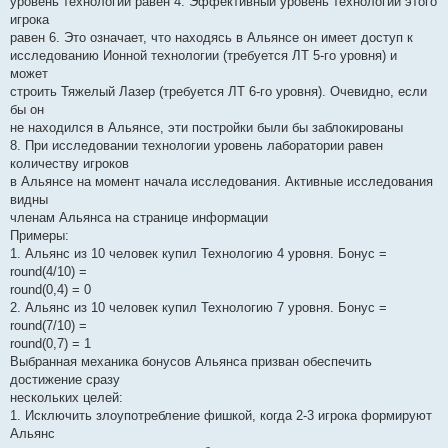
уровень технологии равен 4. Эффективный уровень технологии этого
игрока
равен 6. Это означает, что находясь в Альянсе он имеет доступ к
исследованию Ионной технологии (требуется ЛТ 5-го уровня) и
может
строить Тяжелый Лазер (требуется ЛТ 6-го уровня). Очевидно, если
бы он
не находился в Альянсе, эти постройки были бы заблокированы
8. При исследовании технологии уровень лаборатории равен
количеству игроков
в Альянсе на момент начала исследования. Активные исследования
видны
членам Альянса на странице информации
Примеры:
1. Альянс из 10 человек купил Технологию 4 уровня. Бонус =
round(4/10) =
round(0,4) = 0
2. Альянс из 10 человек купил Технологию 7 уровня. Бонус =
round(7/10) =
round(0,7) = 1
Выбранная механика бонусов Альянса призван обеспечить
достижение сразу
нескольких целей:
1. Исключить злоупотребление фишкой, когда 2-3 игрока формируют
Альянс