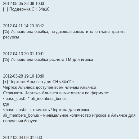
2012-05-05 23:39 10d3
[~] Поддержка СН 34a16
2012-04-11 14:29 10d2
[%] Исправлена ошибка, не дающая заместителю главы тратить
ресурсы
2012-04-10 20:01 10d1
[%] Исправлена ошибка расчета ТМ для игрока
2012-03-28 19:19 10d0
[+] Чертежи Альянса для СН v34a11+
Чертеж Альянса доступен всем членам Альянса
Стоимость Чертежа Альянса вычисляется по формуле:
<base_cost> * ali_members_bonus
где
<base_cost> - стоимость Чертежа для игрока
ali_members_bonus - минимальное количество игроков в Альянсе для
получения бонуса
2012-03-04 08:31 9d0