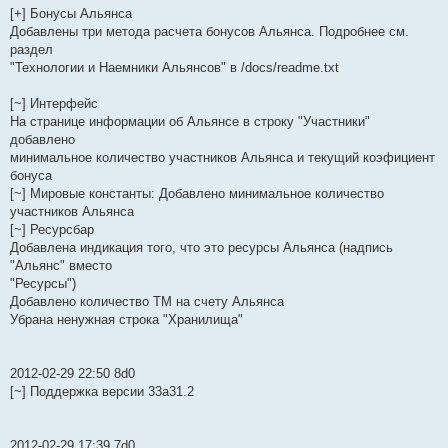
[+] Бонусы Альянса
Добавлены три метода расчета бонусов Альянса. Подробнее см.
раздел
"Технологии и Наемники Альянсов" в /docs/readme.txt
[~] Интерфейс
На странице информации об Альянсе в строку "Участники"
добавлено
минимальное количество участников Альянса и текущий коэфициент
бонуса
[~] Мировые константы: Добавлено минимальное количество
участников Альянса
[~] Ресурсбар
Добавлена индикация того, что это ресурсы Альянса (надпись
"Альянс" вместо
"Ресурсы")
Добавлено количество ТМ на счету Альянса
Убрана ненужная строка "Хранилища"
2012-02-29 22:50 8d0
[~] Поддержка версии 33a31.2
2012-02-29 17:39 7d0