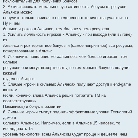
исключительно для получения бонусов
2. Активизировать межальянсную активность: бонусы от ресусов
Альянса можно
получить только начиная с определенного количества участников.
Ну и чем
больше игроков в Альянсе, тем больше у него ресурсов
3. Усилить лояльность игроков к Альянсу - при выходе (или выгоне)
из
Альянса игрок теряет все бонусы и (самое неприятное) все ресурсы,
пожертвованные в Альянс
4. Исключить появление мегаальянсов: чем больше игроков - тем
больше
ресурсов они могут пожертвовать, но тем меньше бонусов получит
каждый
отдельный игрок
5. Слабые игроки в сильных Альянсах получают доступ к end-game
юнитам
(если, конечно, глава Альянса решит потратить ТМ на
соответствующих
Наемников) и бонус в развитии
6. Сильные игроки смогут поднять эффективные уровни Технологий
даже в
больших Альянсах. Например, если в Альянсе 15 человек, то
исследовать 15
уровень технологии всем Альянсом будет проще и дешевле, чем