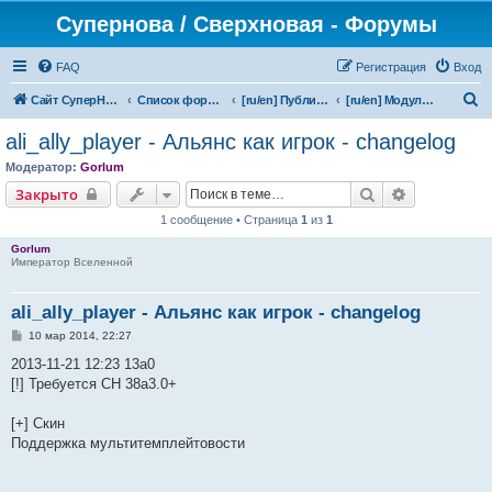
Супернова / Сверхновая - Форумы
FAQ
Регистрация
Вход
П
Сайт СуперНова
Список форумов
[ru/en] Публичная версия/Public releases
[ru/en] Модули/Modules
о
ali_ally_player - Альянс как игрок - changelog
и
Модератор:
Gorlum
с
Поиск
Расширенн
Закрыто
к
1 сообщение • Страница
1
из
1
Gorlum
Император Вселенной
ali_ally_player - Альянс как игрок - changelog
С
10 мар 2014, 22:27
о
о
2013-11-21 12:23 13a0
б
[!] Требуется СН 38а3.0+
щ
е
н
[+] Скин
и
е
Поддержка мультитемплейтовости