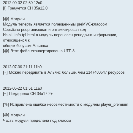
2012-09-02 02:59 12a0
[!] Требуется СН 35a12.0
[@] Модули
Модуль теперть является полноценным preMVC-классом
Серьёзно реорганизован и оптимизирован код
Из ali_info.tpl.html в модуль перенесен ренедринг информации,
относящейся к
общим бонусам Альянса
[@] Этот файл сконвертирован в UTF-8
2012-07-06 21:11 11b0
[~] Можно передавать в Альянс больше, чем 2147483647 ресурсов
2012-05-22 01:51 11a0
[~] Поддержка СН 34a17.2+
[%] Исправлена ошибка несовместимости с модулем player_premium
[@] Модули
Часть модуля пределана под классы