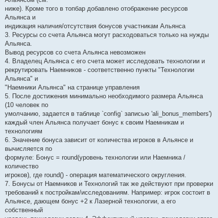
ниже). Кроме того в топбар добавлено отображение ресурсов
Альянса и
индикация наличия/отсутствия бонусов участникам Альянса
3. Ресурсы со счета Альянса могут расходоваться только на нужды
Альянса.
Вывод ресурсов со счета Альянса невозможен
4. Владелец Альянса с его счета может исследовать технологии и
рекрутировать Наемников - соответственно пункты "Технологии
Альянса" и
"Наемники Альянса" на странице управления
5. После достижения минимально необходимого размера Альянса
(10 человек по
умолчанию, задается в таблице `config` записью 'ali_bonus_members')
каждый член Альянса получает бонус к своим Наемникам и
технологиям
6. Значение бонуса зависит от количества игроков в Альянсе и
вычисляется по
формуле: Бонус = round(уровень технологии или Наемника /
количество
игроков), где round() - операция математического округления.
7. Бонусы от Наемников и Технологий так же действуют при проверки
требований к постройкам/исследованиям. Например: игрок состоит в
Альянсе, дающем бонус +2 к Лазерной технологии, а его
собственный