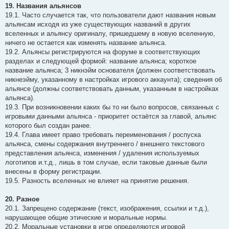
19. Названия альянсов
19.1. Часто случается так, что пользователи дают названия новым
альянсам исходя из уже существующих названий в других
вселенных и альянсу оригиналу, пришедшему в новую вселенную,
ничего не остается как изменять название альянса.
19.2. Альянсы регистрируются на форуме в соответствующих
разделах и следующей формой: название альянса; короткое
название альянса; 3 никнэйм основателя (должен соответствовать
никнеэйму, указанному в настройках игрового аккаунта); сведения об
альянсе (должны соответствовать данным, указанным в настройках
альянса).
19.3. При возникновении каких бы то ни было вопросов, связанных с
игровыми данными альянса - приоритет остаётся за главой, альянс
которого был создан ранее.
19.4. Глава имеет право требовать переименования / роспуска
альянса, смены содержания внутреннего / внешнего текстового
представления альянса, изменения / удаления используемых
логотипов и.т.д., лишь в том случае, если таковые данные были
внесены в форму регистрации.
19.5. Разность вселенных не влияет на принятие решения.
20. Разное
20.1. Запрещено содержание (текст, изображения, ссылки и т.д.),
нарушающее общие этические и моральные нормы.
20.2. Моральные установки в игре определяются игровой