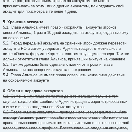
4.10. Игрок, который присматривал за аккаунтом, не может
присматривать за этим, либо другим аккаунтом, или отдавать свой
аккаунт для присмотра в течение 7 дней.
5. Хранение аккаунта
5.1. Глава Альянса имеет право «сохранять» аккаунты игроков
своего Альянса, 1 раз в 10 дней заходить на аккаунты, отданные ему
на сохранение.
5.2. Перед передачей аккаунта на хранение игрок должен перевести
аккаунт в РО и затем уведомить Администрацию, отметившись в
ветке «Опека» форума «Кортекс» соответствующего сервера. Там же
должен отметиться глава Альянса, принявший аккаунт на хранение
5.3. Там же должны быть сделаны отметки от игрока и главы
Альянса при возвращении аккаунта с сохранения
5.4. Глава Альянса не имеет права совершать какие-либо действия
на сохраняемом аккаунте
6. Обмен и передача аккаунтов
6.1. Обмен аккаунтами считается действительным только в том
случае, когда о нём сообщено Администрации с зарегистрированных
в игре e-mail-ов владельцов обоих аккаунтов.
6.2. После обмена аккаунтами, проведённого без уведомления и/или
помощи Администрации, просьбы о восстановлении, либо изменении
права пользования принимаются исключительно с постоянного e-mail
адреса, указанного в профиле. Восстановление владения аккаунтов,