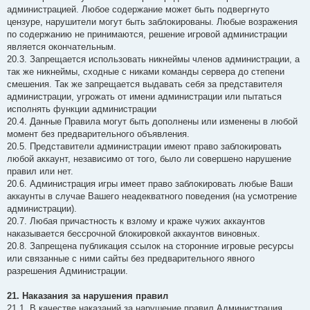
администрацией. Любое содержание может быть подвергнуто
цензуре, нарушители могут быть заблокированы. Любые возражения
по содержанию не принимаются, решение игровой администрации
является окончательным.
20.3. Запрещается использовать никнеймы членов администрации, а
так же никнеймы, сходные с никами команды сервера до степени
смешения. Так же запрещается выдавать себя за представителя
администрации, угрожать от имени администрации или пытаться
исполнять функции администрации
20.4. Данные Правила могут быть дополнены или изменены в любой
момент без предварительного объявления.
20.5. Представители администрации имеют право заблокировать
любой аккаунт, независимо от того, было ли совершено нарушение
правил или нет.
20.6. Администрация игры имеет право заблокировать любые Ваши
аккаунты в случае Вашего неадекватного поведения (на усмотрение
администрации).
20.7. Любая причастность к взлому и краже чужих аккаунтов
наказывается бессрочной блокировкой аккаунтов виновных.
20.8. Запрещена публикация ссылок на сторонние игровые ресурсы
или связанные с ними сайты без предварительного явного
разрешения Администрации.
21. Наказания за нарушения правил
21.1. В качестве наказаний за нарушение правил Администрация