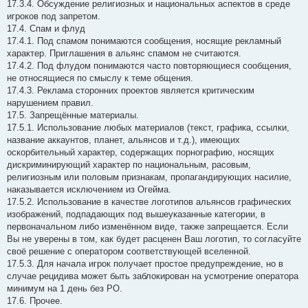
17.3.4. Обсуждение религиозных и национальных аспектов в среде
игроков под запретом.
17.4. Спам и флуд
17.4.1. Под спамом понимаются сообщения, носящие рекламный
характер. Приглашения в альянс спамом не считаются.
17.4.2. Под флудом понимаются часто повторяющиеся сообщения,
не относящиеся по смыслу к теме общения.
17.4.3. Реклама сторонних проектов является критическим
нарушением правил.
17.5. Запрещённые материалы.
17.5.1. Использование любых материалов (текст, графика, ссылки,
название аккаунтов, планет, альянсов и т.д.), имеющих
оскорбительный характер, содержащих порнографию, носящих
дискриминирующий характер по национальным, расовым,
религиозным или половым признакам, пропагандирующих насилие,
наказывается исключением из Огейма.
17.5.2. Использование в качестве логотипов альянсов графических
изображений, подпадающих под вышеуказанные категории, в
первоначальном либо изменённом виде, также запрещается. Если
Вы не уверены в том, как будет расценен Ваш логотип, то согласуйте
своё решение с оператором соответствующей вселенной.
17.5.3. Для начала игрок получает простое предупреждение, но в
случае рецидива может быть заблокирован на усмотрение оператора
минимум на 1 день без РО.
17.6. Прочее.