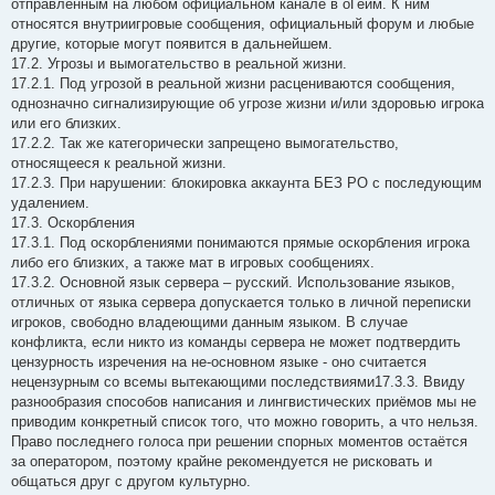
отправленным на любом официальном канале в оГейм. К ним
относятся внутриигровые сообщения, официальный форум и любые
другие, которые могут появится в дальнейшем.
17.2. Угрозы и вымогательство в реальной жизни.
17.2.1. Под угрозой в реальной жизни расцениваются сообщения,
однозначно сигнализирующие об угрозе жизни и/или здоровью игрока
или его близких.
17.2.2. Так же категорически запрещено вымогательство,
относящееся к реальной жизни.
17.2.3. При нарушении: блокировка аккаунта БЕЗ РО с последующим
удалением.
17.3. Оскорбления
17.3.1. Под оскорблениями понимаются прямые оскорбления игрока
либо его близких, а также мат в игровых сообщениях.
17.3.2. Основной язык сервера – русский. Использование языков,
отличных от языка сервера допускается только в личной переписки
игроков, свободно владеющими данным языком. В случае
конфликта, если никто из команды сервера не может подтвердить
цензурность изречения на не-основном языке - оно считается
нецензурным со всемы вытекающими последствиями17.3.3. Ввиду
разнообразия способов написания и лингвистических приёмов мы не
приводим конкретный список того, что можно говорить, а что нельзя.
Право последнего голоса при решении спорных моментов остаётся
за оператором, поэтому крайне рекомендуется не рисковать и
общаться друг с другом культурно.