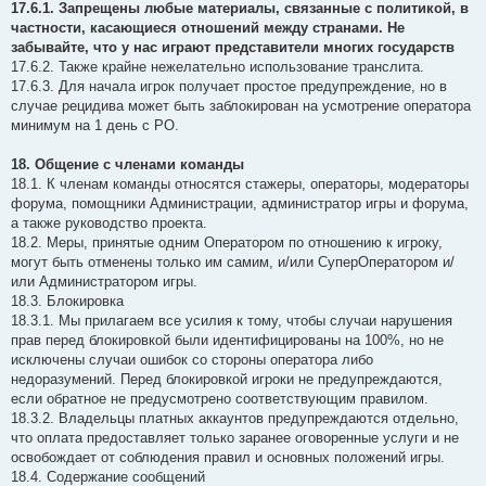
17.6.1. Запрещены любые материалы, связанные с политикой, в
частности, касающиеся отношений между странами. Не
забывайте, что у нас играют представители многих государств
17.6.2. Также крайне нежелательно использование транслита.
17.6.3. Для начала игрок получает простое предупреждение, но в
случае рецидива может быть заблокирован на усмотрение оператора
минимум на 1 день с РО.
18. Общение с членами команды
18.1. К членам команды относятся стажеры, операторы, модераторы
форума, помощники Администрации, администратор игры и форума,
а также руководство проекта.
18.2. Меры, принятые одним Оператором по отношению к игроку,
могут быть отменены только им самим, и/или СуперОператором и/
или Администратором игры.
18.3. Блокировка
18.3.1. Мы прилагаем все усилия к тому, чтобы случаи нарушения
прав перед блокировкой были идентифицированы на 100%, но не
исключены случаи ошибок со стороны оператора либо
недоразумений. Перед блокировкой игроки не предупреждаются,
если обратное не предусмотрено соответствующим правилом.
18.3.2. Владельцы платных аккаунтов предупреждаются отдельно,
что оплата предоставляет только заранее оговоренные услуги и не
освобождает от соблюдения правил и основных положений игры.
18.4. Содержание сообщений