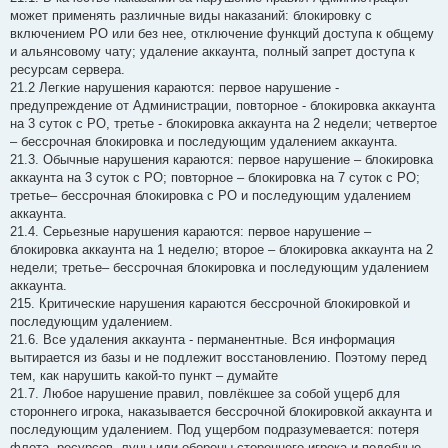
может применять различные виды наказаний: блокировку с
включением РО или без нее, отключение функций доступа к общему
и альянсовому чату; удаление аккаунта, полный запрет доступа к
ресурсам сервера.
21.2 Легкие нарушения караются: первое нарушение -
предупреждение от Администрации, повторное - блокировка аккаунта
на 3 суток с РО, третье - блокировка аккаунта на 2 недели; четвертое
– бессрочная блокировка и последующим удалением аккаунта.
21.3. Обычные нарушения караются: первое нарушение – блокировка
аккаунта на 3 суток с РО; повторное – блокировка на 7 суток с РО;
третье– бессрочная блокировка с РО и последующим удалением
аккаунта.
21.4. Серьезные нарушения караются: первое нарушение –
блокировка аккаунта на 1 неделю; второе – блокировка аккаунта на 2
недели; третье– бессрочная блокировка и последующим удалением
аккаунта.
215. Критические нарушения караются бессрочной блокировкой и
последующим удалением.
21.6. Все удаления аккаунта - перманентные. Вся информация
вытирается из базы и не подлежит восстановлению. Поэтому перед
тем, как нарушить какой-то пункт – думайте
21.7. Любое нарушение правил, повлёкшее за собой ущерб для
стороннего игрока, наказывается бессрочной блокировкой аккаунта и
последующим удалением. Под ущербом подразумевается: потеря
флота, ресурсов, луны или обороны стороннего игрока и подобные