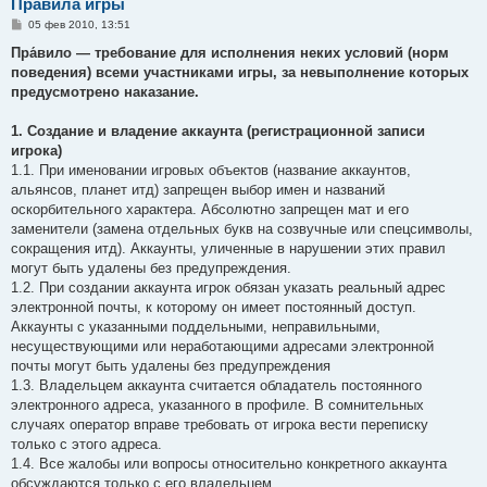
Правила игры
С
05 фев 2010, 13:51
о
о
Пра́вило — требование для исполнения неких условий (норм
б
поведения) всеми участниками игры, за невыполнение которых
щ
е
предусмотрено наказание.
н
и
е
1. Создание и владение аккаунта (регистрационной записи
игрока)
1.1. При именовании игровых объектов (название аккаунтов,
альянсов, планет итд) запрещен выбор имен и названий
оскорбительного характера. Абсолютно запрещен мат и его
заменители (замена отдельных букв на созвучные или спецсимволы,
сокращения итд). Аккаунты, уличенные в нарушении этих правил
могут быть удалены без предупреждения.
1.2. При создании аккаунта игрок обязан указать реальный адрес
электронной почты, к которому он имеет постоянный доступ.
Аккаунты с указанными поддельными, неправильными,
несуществующими или неработающими адресами электронной
почты могут быть удалены без предупреждения
1.3. Владельцем аккаунта считается обладатель постоянного
электронного адреса, указанного в профиле. В сомнительных
случаях оператор вправе требовать от игрока вести переписку
только с этого адреса.
1.4. Все жалобы или вопросы относительно конкретного аккаунта
обсуждаются только с его владельцем