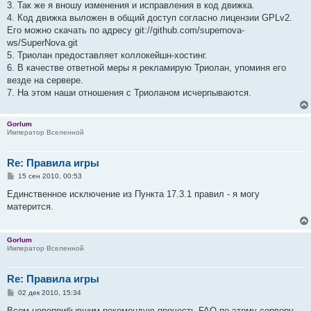
3. Так же я вношу изменения и исправления в код движка.
4. Код движка выложен в общий доступ согласно лицензии GPLv2.
Его можно скачать по адресу git://github.com/supernova-
ws/SuperNova.git
5. Триолан предоставляет коллокейшн-хостинг.
6. В качестве ответной меры я рекламирую Триолан, упоминя его
везде на сервере.
7. На этом наши отношения с Триоланом исчерпываются.
Gorlum
Император Вселенной
Re: Правила игры
С
15 сен 2010, 00:53
о
о
Единственное исключение из Пункта 17.3.1 правил - я могу
б
матерится.
щ
е
н
и
Gorlum
е
Император Вселенной
Re: Правила игры
С
02 дек 2010, 15:34
о
о
Всем новоприбывшим рекомендую прочесть FAQ по этому серверу