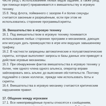
числе увод с использованием любых видов заданий, а также увод
при помощи ворот) приравнивается к вмешательству в игровую
технику.
15.8. Увод флота, пойманного с зазором 4 и более секунды
считается законным и разрешённым, если при этом не
использовались сторонние программы/скрипты.
16. Вмешательство в игровую технику
16.1. Под вмешательством в игровую технику понимается
использование любых сторонних программ и механизмов, дающих
или могущих дать преимущество в игре или ведущих завышенному
трафику.
16.2. В частности запрещены автоматические и полуавтоматические
скрипты, которые выполняют запросы в базы данных или приводят в
действие игровые механизмы.
16.3. При обнаружении фактов вмешательства в игровую технику у
более, чем одного члена одного альянса, оператор вправе
заблокировать весь альянс до выяснения обстоятельств. Поэтому
подумайте о своих коллегах, прежде чем использовать боты и
скрипты.
16.4. Вмешательства в игровую механику считаются критическим
нарушением правил.
17. Общение между игроками
17.1. Все нижеприведённые пункты относятся к сообщениям,