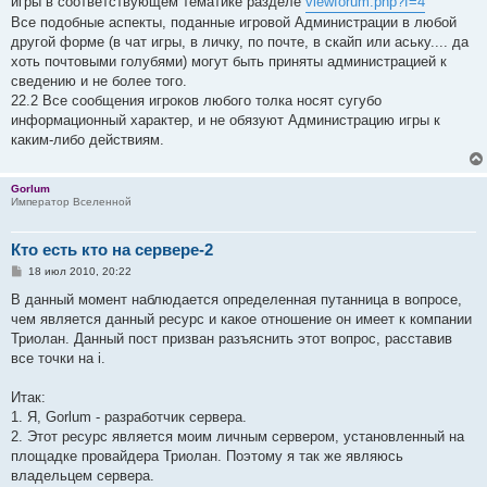
игры в соответствующем тематике разделе
viewforum.php?f=4
Все подобные аспекты, поданные игровой Администрации в любой
другой форме (в чат игры, в личку, по почте, в скайп или аську.... да
хоть почтовыми голубями) могут быть приняты администрацией к
сведению и не более того.
22.2 Все сообщения игроков любого толка носят сугубо
информационный характер, и не обязуют Администрацию игры к
каким-либо действиям.
Gorlum
Император Вселенной
Кто есть кто на сервере-2
С
18 июл 2010, 20:22
о
о
В данный момент наблюдается определенная путанница в вопросе,
б
чем является данный ресурс и какое отношение он имеет к компании
щ
е
Триолан. Данный пост призван разъяснить этот вопрос, расставив
н
все точки на i.
и
е
Итак:
1. Я, Gorlum - разработчик сервера.
2. Этот ресурс является моим личным сервером, установленный на
площадке провайдера Триолан. Поэтому я так же являюсь
владельцем сервера.