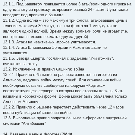
13.1.1. Под башингом понимается более 3 атак/волн одного игрока на
одну планету за промежуток времени равный 24 часам. Луна также
попадает под правило о башинге.
13.1.2. Одна волна – это максимум три флота, атаковавшие цель в
течение максимум 30 минут, т.е. три флота за 1 минуту также
являются одной волной. Время между волнами роли не играет (т.е.
все три волны можно послать одну за другой).
13.1.3. Атаки на неактивных игроков учитываются.
13.1.4. Атаки Шпионскими Зондами и Ракетные атаки не
учитываются.
13.1.5. Звезда Смерти, посланная с заданием "Уничтожить",
считается за атаку.
13.2. Исключение из правил башинга: война
13.2.1. Правило о башинге не распространяется на игроков из
Альянсов, ведущих войну между собой. Для объявления войны
необходимо оставить сообщение на форуме «Кортекс»
соответствующего сервера, в котором все стороны должны быть
названы в корректной форме. Война может быть объявлена только
Альянсом Альянсу.
13.2.2. Правило о башинге перестаёт действовать через 12 часов
после публикации объявления войны.
13.3. Выполнение правил запрета башинга энфорсится внутренней
системой "Антибашинг"
14. Разведка малым флотом (РМФ)