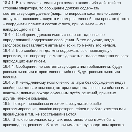
18.4.1. В тех случаях, если игрок желает каких-либо действий со
стороны оператора, то сообщение должно содержать
соответствующие данные (напр., по вопросам касательно своего
аккаунта – название аккаунта и номер вселенной, при пропаже флота
– координаты планет и состав флота, при башинге – имя
нападающего и т.п.).
18.4.2. Сообщение должно иметь заголовок, однозначно
определяющий содержание сообщения. В тех случаях, когда
заголовок выставляется автоматически, то менять его нельзя.
18.4.3. Все сообщения должны содержать всю предыдущую
переписку, т.к. оператор не может держать в голове содержание всех
приходящих ему писем.
18.4.4. Сообщения, не соответствующие этим требованиям, будут
рассматриваться второстепенно либо не будут рассматриваться
вообще.
18.4.5. К немедленному исключению из игры без обсуждения ведут
сообщения членам команды, которые содержат: попытки обмана или
шантажа; попытки обхода обманным путём решений, принятых
другим членом команды.
18.5. Потери, понесённые игроком в результате ошибок
программирования, ошибок операторов, сбоев в работе хостера или
провайдера и т.п. не восстанавливаются.
18.6. В исключительных случаях восстановление может быть
произведено, решение об этом принимается руководством проекта.