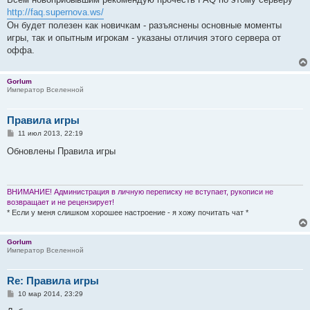
б
http://faq.supernova.ws/
щ
е
Он будет полезен как новичкам - разъяснены основные моменты
н
игры, так и опытным игрокам - указаны отличия этого сервера от
и
е
оффа.
Gorlum
Император Вселенной
Правила игры
С
11 июл 2013, 22:19
о
о
Обновлены Правила игры
б
щ
е
н
и
ВНИМАНИЕ! Администрация в личную переписку не вступает, рукописи не
е
возвращает и не рецензирует!
* Если у меня слишком хорошее настроение - я хожу почитать чат *
Gorlum
Император Вселенной
Re: Правила игры
С
10 мар 2014, 23:29
о
о