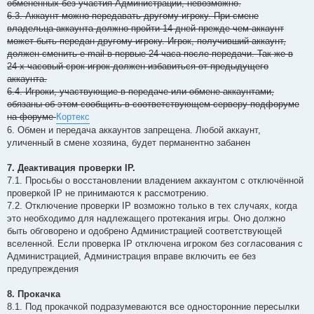
обмененных без участия Администрации, невозможно.
6.3. Аккаунт можно передавать другому игроку. При смене
владельца аккаунта должно пройти 14 дней прежде чем аккаунт
может быть передан другому игроку. Игрок, получивший аккаунт,
должен сменить e-mail в первые 24 часа после передачи. Так же в
24-х часовый срок игрок должен избавиться от предыдущего
аккаунта.
6.4. Игроки, участвующие в передаче или обмене аккаунтами,
обязаны об этом сообщить в соответствующем серверу подфоруме
на форуме
Кортекс
6. Обмен и передача аккаунтов запрещена. Любой аккаунт,
уличенный в смене хозяина, будет перманентно забанен
7. Деактивация проверки IP.
7.1. Просьбы о восстановлении владением аккаунтом с отключённой
проверкой IP не принимаются к рассмотрению.
7.2. Отключение проверки IP возможно только в тех случаях, когда
это необходимо для надлежащего протекания игры. Оно должно
быть обговорено и одобрено Администрацией соответствующей
вселенной. Если проверка IP отключена игроком без согласования с
Администрацией, Администрация вправе включить ее без
предупреждения
8. Прокачка
8.1. Под прокачкой подразумеваются все односторонние пересылки