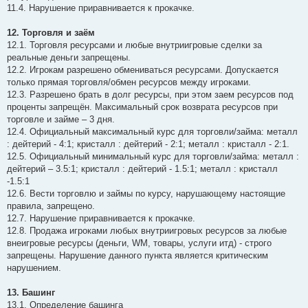
11.4. Нарушение приравнивается к прокачке.
12. Торговля и заём
12.1. Торговля ресурсами и любые внутриигровые сделки за
реальные деньги запрещены.
12.2. Игрокам разрешено обмениваться ресурсами. Допускается
только прямая торговля/обмен ресурсов между игроками.
12.3. Разрешено брать в долг ресурсы, при этом заем ресурсов под
проценты запрещён. Максимальный срок возврата ресурсов при
торговле и займе – 3 дня.
12.4. Официальный максимальный курс для торговли/займа: металл
: дейтерий - 4:1; кристалл : дейтерий - 2:1; металл : кристалл - 2:1.
12.5. Официальный минимальный курс для торговли/займа: металл :
дейтерий – 3.5:1; кристалл : дейтерий - 1.5:1; металл : кристалл
-1.5:1
12.6. Вести торговлю и займы по курсу, нарушающему настоящие
правила, запрещено.
12.7. Нарушение приравнивается к прокачке.
12.8. Продажа игроками любых внутриигровых ресурсов за любые
внеигровые ресурсы (деньги, WM, товары, услуги итд) - строго
запрещены. Нарушение данного пункта является критическим
нарушением.
13. Башинг
13.1. Определение башинга