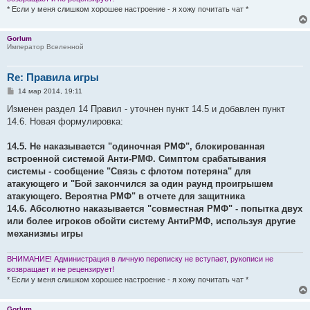
* Если у меня слишком хорошее настроение - я хожу почитать чат *
Gorlum
Император Вселенной
Re: Правила игры
С
14 мар 2014, 19:11
о
о
Изменен раздел 14 Правил - уточнен пункт 14.5 и добавлен пункт
б
14.6. Новая формулировка:
щ
е
н
14.5. Не наказывается "одиночная РМФ", блокированная
и
е
встроенной системой Анти-РМФ. Симптом срабатывания
системы - сообщение "Связь с флотом потеряна" для
атакующего и "Бой закончился за один раунд проигрышем
атакующего. Вероятна РМФ" в отчете для защитника
14.6. Абсолютно наказывается "совместная РМФ" - попытка двух
или более игроков обойти систему АнтиРМФ, используя другие
механизмы игры
ВНИМАНИЕ! Администрация в личную переписку не вступает, рукописи не
возвращает и не рецензирует!
* Если у меня слишком хорошее настроение - я хожу почитать чат *
Gorlum