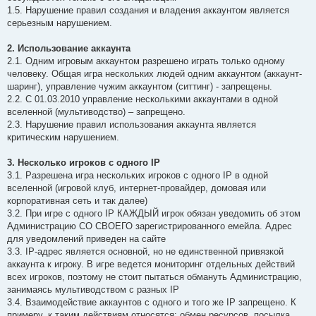
1.5. Нарушение правил создания и владения аккаунтом является
серьезным нарушением.
2. Использование аккаунта
2.1. Одним игровым аккаунтом разрешено играть только одному
человеку. Общая игра нескольких людей одним аккаунтом (аккаунт-
шаринг), управление чужим аккаунтом (ситтинг) - запрещены.
2.2. С 01.03.2010 управление несколькими аккаунтами в одной
вселенной (мультиводство) – запрещено.
2.3. Нарушение правил использования аккаунта является
критическим нарушением.
3. Несколько игроков с одного IP
3.1. Разрешена игра нескольких игроков с одного IP в одной
вселенной (игровой клуб, интернет-провайдер, домовая или
корпоративная сеть и так далее)
3.2. При игре с одного IP КАЖДЫЙ игрок обязан уведомить об этом
Администрацию СО СВОЕГО зарегистрированного емейла. Адрес
для уведомлений приведен на сайте
3.3. IP-адрес является основной, но не единственной привязкой
аккаунта к игроку. В игре ведется мониторинг отдельных действий
всех игроков, поэтому не стоит пытаться обмануть Администрацию,
занимаясь мультиводством с разных IP
3.4. Взаимодействие аккаунтов с одного и того же IP запрещено. К
примеру, к таким действиям относятся: обмен ресурсов, посылка