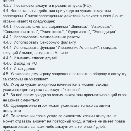
флота
4.3.3. Постановка аккаунта в режим отпуска (РО).
4.4. Все остальные действия при уходе за чужим аккаунтом
запрещены. Список запрещенных действий включает в себя (но не
ограничивается) следующее:
4.4.1. Посылать флоты с заданиями "Шпионаж", "Атаковать",
"Совместная атака", "Уничтожить", "Удерживать", "Экспедиция"
4.4.2. Использовать межпланетные ракеты
4.4.3. Использовать Сенсорную фалангу
4.4.4. Использовать функции "Управление Альянсом", покидать
текущий Альянс, вступать в Альянс
4.4.5. Изменять список друзей
4.4.6. Выход из РО
4.4.7. И так далее
4.5. Ухаживающему игроку запрещено вставать в оборону к аккаунту,
за которым он ухаживает
4.6. Уход за чужим аккаунтом начинается в момент захода
ухаживающего игрока на аккаунт "хозяина"
4.7. За всё время ухода за чужим аккаунтом присматривающий игрок
не может смениться
4.8. Одновременно игрок может ухаживать только за одним
аккаунтом
4.9. По истечении срока ухода за аккаунтом хозяин аккаунта не
может отдавать аккаунт на повторный уход, а также не имеет права
присматривать за чьим-либо аккаунтом в течение 7 дней.