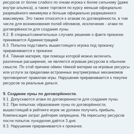
ресурсов от более слабого по очкам игрока к более сильному (даже
внутри альянса), а также торговля по курсу меньше официально
разрешённого минимума и больше официально разрешенного
максимума. Это также относится к атакам по договорённости, в том
числе для возникновения полей обломков, исключение - атаки по
договорённости для создания луны.
8.2. B спорных/сомнительных случаях решение о факте прокачки
принимается Администрацией
8.3. Попытка подставить вышестоящего игрока под прокачку
приравнивается к прокачке
8.4. Тёмная материя, при помощи которой можно включить
различные расширения, не является игровым ресурсом в обычном
смысле. По этой причине обмен тёмной материи на игровые ресурсы
или услуги за пределами встроенных внутриигровых механизмов
противоречит правилам игры. Нарушение приравнивается к покупке
ресурсов за реальные деньги.
9. Создание луны по договорённости.
9.1. Допускаются атаки по договоренности для создания луны.
9.2. При попытках образования луны по договорённости,
вышестоящий в рейтинге игрок не должен получить прибыль.
Компенсация затрат дейтерия запрещена. На пересылку ресурсов
после попыток луноделия даётся 3 дня.
9.3. Нарушение приравнивается к прокачке.