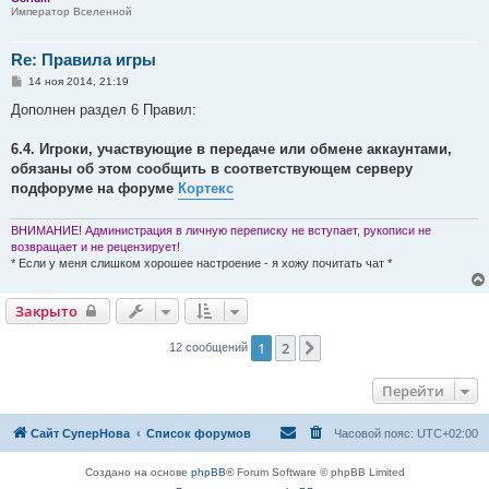
Император Вселенной
Re: Правила игры
С
14 ноя 2014, 21:19
о
о
Дополнен раздел 6 Правил:
б
щ
е
6.4. Игроки, участвующие в передаче или обмене аккаунтами,
н
обязаны об этом сообщить в соответствующем серверу
и
е
подфоруме на форуме
Кортекс
ВНИМАНИЕ! Администрация в личную переписку не вступает, рукописи не
возвращает и не рецензирует!
* Если у меня слишком хорошее настроение - я хожу почитать чат *
Закрыто
1
2
След.
12 сообщений
Перейти
Сайт СуперНова
Список форумов
Часовой пояс:
UTC+02:00
Создано на основе
phpBB
® Forum Software © phpBB Limited