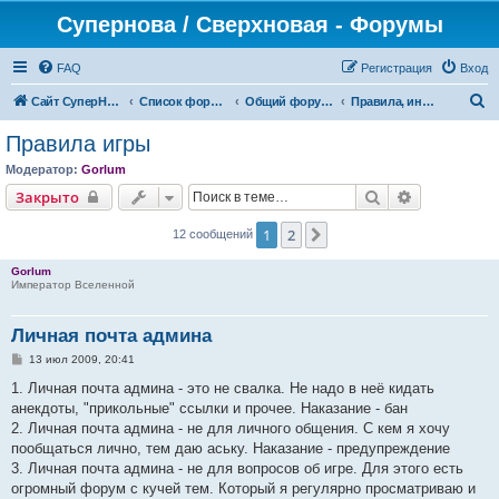
Супернова / Сверхновая - Форумы
FAQ
Регистрация
Вход
П
Сайт СуперНова
Список форумов
Общий форум проекта "Сверхновая"
Правила, информация и ЧаВо (FAQ)
о
Правила игры
и
Модератор:
Gorlum
с
Поиск
Расширенн
Закрыто
к
1
2
След.
12 сообщений
Gorlum
Император Вселенной
Личная почта админа
С
13 июл 2009, 20:41
о
о
1. Личная почта админа - это не свалка. Не надо в неё кидать
б
анекдоты, "прикольные" ссылки и прочее. Наказание - бан
щ
е
2. Личная почта админа - не для личного общения. С кем я хочу
н
пообщаться лично, тем даю аську. Наказание - предупреждение
и
е
3. Личная почта админа - не для вопросов об игре. Для этого есть
огромный форум с кучей тем. Который я регулярно просматриваю и