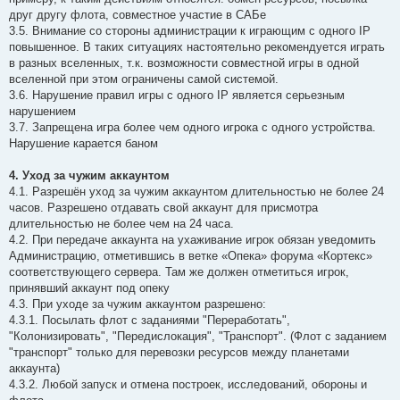
друг другу флота, совместное участие в САБе
3.5. Внимание со стороны администрации к играющим с одного IP
повышенное. В таких ситуациях настоятельно рекомендуется играть
в разных вселенных, т.к. возможности совместной игры в одной
вселенной при этом ограничены самой системой.
3.6. Нарушение правил игры с одного IP является серьезным
нарушением
3.7. Запрещена игра более чем одного игрока с одного устройства.
Нарушение карается баном
4. Уход за чужим аккаунтом
4.1. Разрешён уход за чужим аккаунтом длительностью не более 24
часов. Разрешено отдавать свой аккаунт для присмотра
длительностью не более чем на 24 часа.
4.2. При передаче аккаунта на ухаживание игрок обязан уведомить
Администрацию, отметившись в ветке «Опека» форума «Кортекс»
соответствующего сервера. Там же должен отметиться игрок,
принявший аккаунт под опеку
4.3. При уходе за чужим аккаунтом разрешено:
4.3.1. Посылать флот с заданиями "Переработать",
"Колонизировать", "Передислокация", "Транспорт". (Флот с заданием
"транспорт" только для перевозки ресурсов между планетами
аккаунта)
4.3.2. Любой запуск и отмена построек, исследований, обороны и