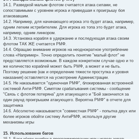
14.1. Разведкой малым флотом считается атака силами, не
сопоставимыми с уровнем игрока и приведшая к проигрышу боя
атаковавшим.
14.2. Например, для начинающего игрока это будет атака, например,
одним легким истребителем. Для игрока из топа это будет атака,
например, одним линкором.
14.3. Установка корабля в удержание и последующая атака своим
флотом ТАК ЖЕ считается РМФ.
14.4. Обращаю внимание игроков на неоднократное употребление
слова «Например». Точно определить понятие "малый флот" не
представляется возможным. В каждом конкретном случае одно и то
же количество кораблей может быть РМФ, а может и не быть.
Поэтому решение (как и определение тяжести проступка и уровня
наказания) оставляется на усмотрение Администрации.
14.5. Не наказывается "одиночная РМФ", блокированная встроенной
системой Анти-РМФ. Симптом срабатывания системы - сообщение
"Связь с флотом потеряна" для атакующего и "Бой закончился за
один раунд проигрышем атакующего. Вероятна РМФ" в отчете для
защитника
14.6. Абсолютно наказывается "совместная РМФ" - попытка двух или
более игроков обойти систему АнтиРМФ, используя другие
механизмы игры
15. Использование багов
15.1. Баги и/или ошибки в программировании игры использовать