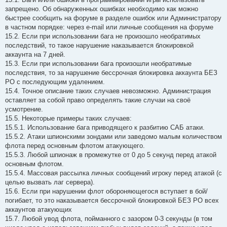
запрещено. Об обнаруженных ошибках необходимо как можно
быстрее сообщить на форуме в разделе ошибок или Администратору
в частном порядке: через e-mail или личные сообщения на форуме
15.2. Если при использовании бага не произошло необратимых
последствий, то такое нарушение наказывается блокировкой
аккаунта на 7 дней.
15.3. Если при использовании бага произошли необратимые
последствия, то за нарушение бессрочная блокировка аккаунта БЕЗ
РО с последующим удалением.
15.4. Точное описание таких случаев невозможно. Aдминистрация
оставляет за собой право определять такие случаи на своё
усмотрение.
15.5. Некоторые примеры таких случаев:
15.5.1. Использование бага приводящего к разбитию САБ атаки.
15.5.2. Aтаки шпионскими зондами или заведомо малым количеством
флота перед основным флотом атакующего.
15.5.3. Любой шпионаж в промежутке от 0 до 5 секунд перед атакой
основным флотом.
15.5.4. Массовая рассылка личных сообщений игроку перед атакой (с
целью вызвать лаг сервера).
15.6. Если при нарушении флот обороняющегося вступает в бой/
погибает, то это наказывается бессрочной блокировкой БЕЗ РО всех
аккаунтов атакующих
15.7. Любой увод флота, пойманного с зазором 0-3 секунды (в том