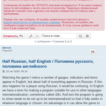
Сообщение об ошибке без ЧЕТКОГО описания игнорируется. Я не умею снимать
порчу по фотографии и читать мысли по монитору. Правильно оформленный
багрепорт поможет мне и другим участником сообщества СН помочь вам с
проблемами.
Переде тем, как сообщать об ошибке, внимательно прочтите форум и
форум багрепортов на официальных серверах
. Возможно, об ошибке уже
сообщили и ведутся работы по её исправлению. В этом случае добавьте свой
пост в уже открытый тред.
Поиск
Расширен
Ответить
1 сообщение • Страница
1
из
1
tdarcos
Рядовой
Half Russian, half English / Половина русского,
половина английского
С
22 окт 2020, 05:14
о
о
Watching the game I notice a number of gauges, indicators and items
б
appear in English, but about half of everything appears in Russian. If this
щ
е
also happens for a player using Russian, it would be confusing. In English
н
we have a term for making a program suitable for use in other languages:
и
е
internationalization, sometimes called i18n. And text the program is going
to show needs to be set up to be internationalized so that it fully works in
whatever language is chosen. An advantage is it can allow the game to