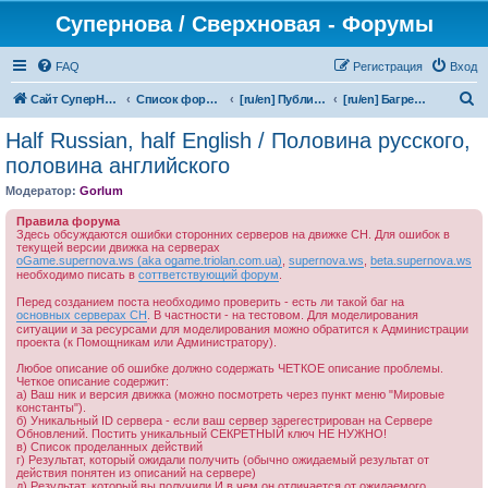
Супернова / Сверхновая - Форумы
FAQ
Регистрация
Вход
П
Сайт СуперНова
Список форумов
[ru/en] Публичная версия/Public releases
[ru/en] Багрепорты/Bugreports
о
Half Russian, half English / Половина русского,
и
половина английского
с
Модератор:
Gorlum
к
Правила форума
Здесь обсуждаются ошибки сторонних серверов на движке СН. Для ошибок в
текущей версии движка на серверах
oGame.supernova.ws (aka ogame.triolan.com.ua)
,
supernova.ws
,
beta.supernova.ws
необходимо писать в
соттветствующий форум
.
Перед созданием поста необходимо проверить - есть ли такой баг на
основных серверах СН
. В частности - на тестовом. Для моделирования
ситуации и за ресурсами для моделирования можно обратится к Администрации
проекта (к Помощникам или Администратору).
Любое описание об ошибке должно содержать ЧЕТКОЕ описание проблемы.
Четкое описание содержит:
а) Ваш ник и версия движка (можно посмотреть через пункт меню "Мировые
константы").
б) Уникальный ID сервера - если ваш сервер зарегестрирован на Сервере
Обновлений. Постить уникальный СЕКРЕТНЫЙ ключ НЕ НУЖНО!
в) Список проделанных действий
г) Результат, который ожидали получить (обычно ожидаемый результат от
действия понятен из описаний на сервере)
д) Результат, который вы получили И в чем он отличается от ожидаемого