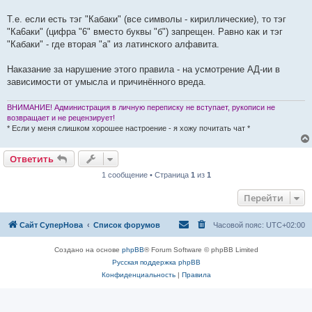
Т.е. если есть тэг "Кабаки" (все символы - кириллические), то тэг
"Ка6аки" (цифра "6" вместо буквы "б") запрещен. Равно как и тэг
"Кабaки" - где вторая "а" из латинского алфавита.
Наказание за нарушение этого правила - на усмотрение АД-ии в
зависимости от умысла и причинённого вреда.
ВНИМАНИЕ! Администрация в личную переписку не вступает, рукописи не
возвращает и не рецензирует!
* Если у меня слишком хорошее настроение - я хожу почитать чат *
Ответить
1 сообщение • Страница
1
из
1
Перейти
Сайт СуперНова
Список форумов
Часовой пояс:
UTC+02:00
Создано на основе
phpBB
® Forum Software © phpBB Limited
Русская поддержка phpBB
Конфиденциальность
|
Правила