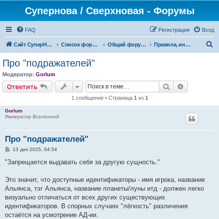
Супернова / Сверхновая - Форумы
FAQ
Регистрация
Вход
П
Сайт СуперНова
Список форумов
Общий форум проекта "Сверхновая"
Правила, информация и ЧаВо (FAQ)
о
Про "подражателей"
и
Модератор:
Gorlum
с
Поиск
Расширен
Ответить
к
1 сообщение • Страница
1
из
1
Gorlum
Император Вселенной
Про "подражателей"
С
13 дек 2025, 04:54
о
о
"Запрещается выдавать себя за другую сущность."
б
щ
е
Это значит, что доступные идентификаторы - имя игрока, название
н
Альянса, тэг Альянса, название планеты/луны итд - должен легко
и
е
визуально отличаться от всех других существующих
идентификаторов. В спорных случаях "лёгкость" различения
остаётся на усмотрение АД-ии.