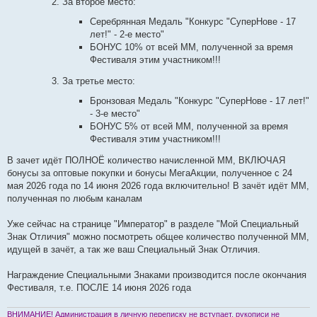
За второе место:
Серебрянная Медаль "Конкурс "СуперНове - 17
лет!" - 2-е место"
БОНУС 10% от всей ММ, полученной за время
Фестиваля этим участником!!!
За третье место:
Бронзовая Медаль "Конкурс "СуперНове - 17 лет!"
- 3-е место"
БОНУС 5% от всей ММ, полученной за время
Фестиваля этим участником!!!
В зачет идёт ПОЛНОЁ количество начисленной ММ, ВКЛЮЧАЯ
бонусы за оптовые покупки и бонусы МегаАкции, полученное с 24
мая 2026 года по 14 июня 2026 года включительно! В зачёт идёт ММ,
полученная по любым каналам
Уже сейчас на странице "Император" в разделе "Мой Специальный
Знак Отличия" можно посмотреть общее количество полученной ММ,
идущей в зачёт, а так же ваш Специальный Знак Отличия.
Награждение Специальными Знаками производится после окончания
Фестиваля, т.е. ПОСЛЕ 14 июня 2026 года
ВНИМАНИЕ! Администрация в личную переписку не вступает, рукописи не