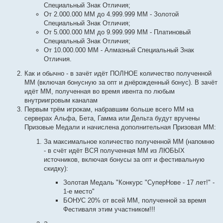
Специальный Знак Отличия;
От 2.000.000 ММ до 4.999.999 ММ - Золотой
Специальный Знак Отличия;
От 5.000.000 ММ до 9.999.999 ММ - Платиновый
Специальный Знак Отличия;
От 10.000.000 ММ - Алмазный Специальный Знак
Отличия.
Как и обычно - в зачёт идёт ПОЛНОЕ количество полученной
ММ (включая бонусную за опт и днёрожденный бонус). В зачёт
идёт ММ, полученная во время ивента по любым
внутриигровым каналам
Первым трём игрокам, набравшим больше всего ММ на
серверах Альфа, Бета, Гамма или Дельта будут вручены
Призовые Медали и начислена дополнительная Призовая ММ:
За максимальное количество полученной ММ (напомню
- в счёт идёт ВСЯ полученная ММ из ЛЮБЫХ
источников, включая бонусы за опт и фестивальную
скидку):
Золотая Медаль "Конкурс "СуперНове - 17 лет!" -
1-е место"
БОНУС 20% от всей ММ, полученной за время
Фестиваля этим участником!!!