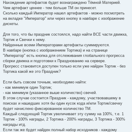
Нахождение артефактов будет вознаграждено Тёмной Материей.
Чем артефакт ценнее - тем больше ТМ он принесет.
Сколько каждый Император нашел артефактов - можно посмотреть
на вкладке "Император" или через кнопку в навбаре с изображение
дискеты.
Для того, что бы праздник состоялся, надо найти ВСЕ части движка,
Тортик и Свечки к нему.
Найденные всеми Императорами артефакты суммируются.
В навбаре (кнопка с изображением Тортика) и на странице
"Император" есть кнопка для отслеживания глобального прогресса
сборки движка и подготовки к Празднованию на сервере.
Прогресс становится доступен только если уже найден Тортик - без
Тортика какой же это Праздник?
Если быть совсем точным, необходимо найти:
- как минимум один Тортик;
- как минимум (указанное выше количество) свечей.
В этом случае состоится Праздник - каждому, участвовавшему в
поисках и нашедших хотя бы один кусок кода и/или Тортик/свечку
будет начислено фиксированное количество ТМ.
Каждый следующий Тортик увеличивает эту сумму на 100%, т.е. 1
Тортик - 100% награды, 2 Тортика - 200% награды, 3 Тортика - 300%
награды итд.
Если так же будет найден полный набор исходников - каждому