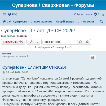
Супернова / Сверхновая - Форумы
FAQ
Регистрация
Вход
П
Сайт СуперНова
Список форумов
Общий форум проекта "Сверхновая"
Новости
о
СуперНове - 17 лет! ДР СН-2026!
и
Модератор:
Gorlum
с
Поиск
Расширен
Ответить
к
4 сообщения • Страница
1
из
1
Gorlum
Император Вселенной
СуперНове - 17 лет! ДР СН-2026!
С
24 май 2026, 04:00
о
о
В этом году "СуперНове" исполняется 17 лет! Прошлый год для неё
б
прошёл не очень - она весь год пила алкоголь и голосовала... Но
щ
е
теперь она девушка - умная и по этому поводу - Фестиваль, который
н
пройдёт с 24 мая и по 14 июня 2026 года включительно. И хотя много
и
е
денег ушло на штрафы за вождение в пьяном виде - планы на
Фестиваль у нас по-прежнему грандизоные:
- Скидки на Премиум Аккаунты всех уровней и всех длительностей -