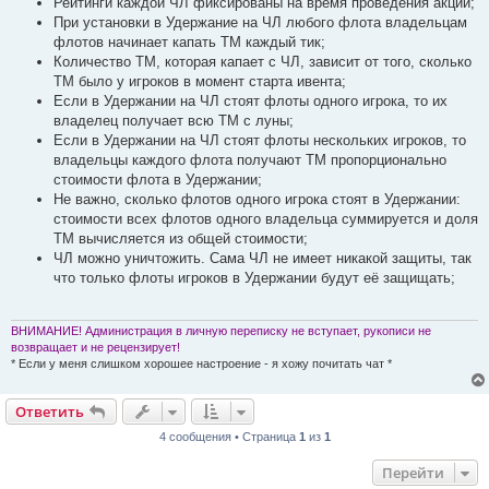
Рейтинги каждой ЧЛ фиксированы на время проведения акции;
При установки в Удержание на ЧЛ любого флота владельцам
флотов начинает капать ТМ каждый тик;
Количество ТМ, которая капает с ЧЛ, зависит от того, сколько
ТМ было у игроков в момент старта ивента;
Если в Удержании на ЧЛ стоят флоты одного игрока, то их
владелец получает всю ТМ с луны;
Если в Удержании на ЧЛ стоят флоты нескольких игроков, то
владельцы каждого флота получают ТМ пропорционально
стоимости флота в Удержании;
Не важно, сколько флотов одного игрока стоят в Удержании:
стоимости всех флотов одного владельца суммируется и доля
ТМ вычисляется из общей стоимости;
ЧЛ можно уничтожить. Сама ЧЛ не имеет никакой защиты, так
что только флоты игроков в Удержании будут её защищать;
ВНИМАНИЕ! Администрация в личную переписку не вступает, рукописи не
возвращает и не рецензирует!
* Если у меня слишком хорошее настроение - я хожу почитать чат *
Ответить
4 сообщения • Страница
1
из
1
Перейти