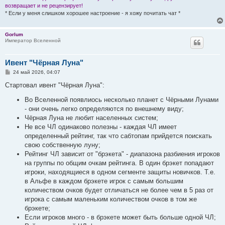
возвращает и не рецензирует!
* Если у меня слишком хорошее настроение - я хожу почитать чат *
Gorlum
Император Вселенной
Ивент "Чёрная Луна"
С
24 май 2026, 04:07
о
о
Стартовал ивент "Чёрная Луна":
б
щ
Во Вселенной появлиось несколько планет с Чёрными Лунами
е
- они очень легко определяются по внешнему виду;
н
и
Чёрная Луна не любит населенных систем;
е
Не все ЧЛ одинаково полезны - каждая ЧЛ имеет
определенный рейтинг, так что сабтопам прийдется поискать
свою собственную луну;
Рейтинг ЧЛ зависит от "брэкета" - диапазона разбиения игроков
на группы по общим очкам рейтинга. В один брэкет попадают
игроки, находящиеся в одном сегменте защиты новичков. Т.е.
в Альфе в каждом брэкете игрок с самым большим
количеством очков будет отличаться не более чем в 5 раз от
игрока с самым маленьким количеством очков в том же
брэкете;
Если игроков много - в брэкете может быть больше одной ЧЛ;