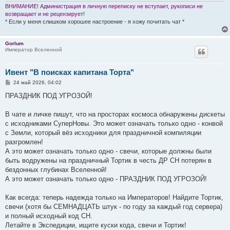
ВНИМАНИЕ! Администрация в личную переписку не вступает, рукописи не
возвращает и не рецензирует!
* Если у меня слишком хорошее настроение - я хожу почитать чат *
Gorlum
Император Вселенной
Ивент "В поисках капитана Торта"
С
24 май 2026, 04:02
о
о
ПРАЗДНИК ПОД УГРОЗОЙ!
б
щ
е
В чате и личке пишут, что на просторах космоса обнаружены дискеты
н
с исходниками СуперНовы. Это может означать только одно - конвой
и
е
с Земли, который вёз исходники для праздничной компиляции
разгромлен!
А это может означать только одно - свечи, которые должны были
быть водружены на праздничный Тортик в честь ДР СН потерян в
бездонных глубинах Вселенной!
А это может означать только одно - ПРАЗДНИК ПОД УГРОЗОЙ!
Как всегда: теперь надежда только на Императоров! Найдите Тортик,
свечи (хотя бы СЕМНАДЦАТЬ штук - по году за каждый год сервера)
и полный исходный код СН.
Летайте в Экспедиции, ищите куски кода, свечи и Тортик!