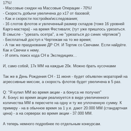
17%!
- Массовые скидки на Массовые Операции - 70%!
- Скорость добычи увеличена до х17 от базовой;
- Как и скорости постройки/исследования;
- 16 слотов флотов и увлеченный размер складов (тоже 16 уровней
Карго-мастера) - на время Фестиваля; (тут уже пришлось урезаться.
В смысле - "урезать осетра", а не "урезаться до синих чёртиков")
- Бесплатный доступ к Чертежам на то же время;
- А так же празднование ДР СН. И Тортик со Свечами. Если найдёте.
Как и Свечки к нему.
- И опять поиск кода СН в Экспедициях...
И, само собой, 17к ММ на каждые 20к. Можно брать кусочками
Так же в День Рождения СН - 11 июня - будет объявлен мораторий на
агрессивные миссии, а скорость флотов будет увеличена в 5 раз.
Q: "Я купил ММ во время акции - а бонуса не получил"
A: Бонус во время акции реализуется в виде увеличенного
количества ММ в пересчете на одну и ту же уплоченную сумму. К
примеру - на в обычное время за 1 у.е. дают 20.000 ММ (стандартная
цена) - а на серверах во время акции - 37.000 ММ.
А теперь немного подробнее по отдельным конкурсам.