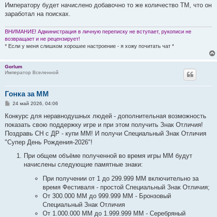
Императору будет начислено добавочно то же количество ТМ, что он
заработал на поисках.
ВНИМАНИЕ! Администрация в личную переписку не вступает, рукописи не
возвращает и не рецензирует!
* Если у меня слишком хорошее настроение - я хожу почитать чат *
Gorlum
Император Вселенной
Гонка за ММ
С
24 май 2026, 04:06
о
о
Конкурс для неравнодушных людей - дополнительная возможность
б
показать свою поддержку игре и при этом получить Знак Отличия!
щ
е
Поздравь СН с ДР - купи ММ! И получи Специальный Знак Отличия
н
"Супер День Рождения-2026"!
и
е
При общем объёме полученной во время игры ММ будут
начислены следующие памятные знаки:
При получении от 1 до 299.999 ММ включительно за
время Фестиваля - простой Специальный Знак Отличия;
От 300.000 ММ до 999.999 ММ - Бронзовый
Специальный Знак Отличия
От 1.000.000 ММ до 1.999.999 ММ - Серебряный