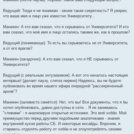
Ведущий: Тогда я не понимаю - зачем такая секретность? Я уверен,
что ваше имя и лицо уже известно Университету...
Манекен: А кто вам сказал, что я скрываюсь от Университета? И кто
вам сказал, что моё имя и лицо остались такими же, как в прошлом?
Ведущий (понимающе): То есть вы скрываетесь не от Университета,
а от его врагов?
Манекен (загадочно): А кто вам сказал, что я НЕ скрываюсь от
Университета?
Ведущий (с реальным энтузиазмом): А вот это началось настоящее
интервью! (делает паузу, слегка нервно) Надеюсь, вы не будете
публиковать во время нашего эфира очередной "рассекреченный
архив"?
Манекен (заливисто смеётся): Нет, что вы! Все документы, что я бы
хотел опубликовать, давно доступны в сети... Я не занимаюсь
"сливами" - я анализирую открытые источники. Это моё хобби. Моё
преимущество перед другими подобными аналитиками - знания
внутренней кухни работы СБ. И некоторые инсайды. Впрочем, я
стараюсь отделять работу от хобби и не злоупотреблять своими