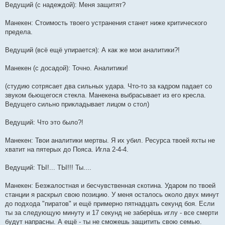
Ведущий (с надеждой): Меня защитят?
Манекен: Стоимость твоего устранения станет ниже критического
предела.
Ведущий (всё ещё упирается): А как же мои аналитики?!
Манекен (с досадой): Точно. Аналитики!
(студию сотрясает два сильных удара. Что-то за кадром падает со
звуком бьющегося стекла. Манекена выбрасывает из его кресла.
Ведущего сильно прикладывает лицом о стол)
Ведущий: Что это было?!
Манекен: Твои аналитики мертвы. Я их убил. Ресурса твоей яхты не
хватит на пятерых до Пояса. Игла 2-4-4.
Ведущий: ТЫ!... ТЫ!!! Ты....
Манекен: Безжалостная и бесчувственная скотина. Ударом по твоей
станции я раскрыл свою позицию. У меня осталось около двух минут
до подхода "пиратов" и ещё примерно пятнадцать секунд боя. Если
ты за следующую минуту и 17 секунд не заберёшь иглу - все смерти
будут напрасны. А ещё - ты не сможешь защитить свою семью.