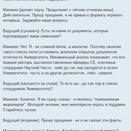
Манекен (делает паузу. Продолжает с лёгким оттенком вины):
Действительно. Прошу прощения, я не привык к формату игрового
интервью. Задавайте ваши вопросы.
Ведущий (суховато): Есть ли какие-то документы, которые
подтверждают ваши заявления?
Манекен: Нет. Я - не сливной бачок, а аналитик. Поэтому наличие
такого списка легко установить анализом открытых документов
отчётности Университета. Минимальный анализ показывает, что все
бывшие ректора, высокопоставленные офицеры СБ, ключевые
сотрудники Научной Части - либо до сих пор находятся в штате
Университета - пусть и на других должностях, либо - умерли.
Ведущий (хватается за слова): То есть вы - до сих пор в списке
сотрудников Университета?
Манекен: Конечно. Я же сразу сказал - я являюсь "пожизненным
акционером". Молодой человек, мне неинтересно играть в поддавки.
Старайтесь лучше.
Ведущий (искренне): Прошу прощения - но я не связал эти факты.
Манекен (после паузы): Хорошо. Какой ваш следующий вопрос?