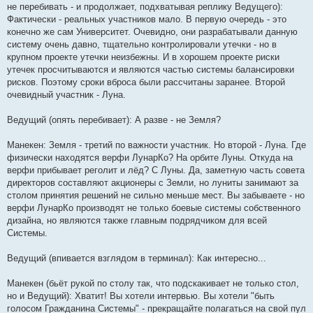
не перебивать - и продолжает, подхватывая реплику Ведущего):
Фактически - реальных участников мало. В первую очередь - это
конечно же сам Университет. Очевидно, они разрабатывали данную
систему очень давно, тщательно контролировали утечки - но в
крупном проекте утечки неизбежны. И в хорошем проекте риски
утечек просчитываются и являются частью системы балансировки
рисков. Поэтому сроки вброса были рассчитаны заранее. Второй
очевидный участник - Луна.
Ведущий (опять перебивает): А разве - не Земля?
Манекен: Земля - третий по важности участник. Но второй - Луна. Где
физически находятся верфи ЛунарКо? На орбите Луны. Откуда на
верфи прибывает реголит и лёд? С Луны. Да, заметную часть совета
директоров составляют акционеры с Земли, но луниты занимают за
столом принятия решений не сильно меньше мест. Вы забываете - но
верфи ЛунарКо производят не только боевые системы собственного
дизайна, но являются также главным подрядчиком для всей
Системы.
Ведущий (впивается взглядом в терминал): Как интересно...
Манекен (бьёт рукой по столу так, что подскакивает не только стол,
но и Ведущий): Хватит! Вы хотели интервью. Вы хотели "быть
голосом Гражданина Системы" - прекращайте полагаться на свой пул