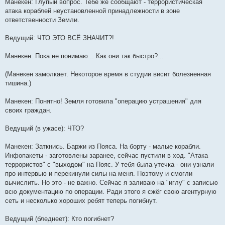
Манекен: Глупый вопрос. Тебе же сообщают - террористическая
атака кораблей неустановленной принадлежности в зоне
ответственности Земли.
Ведущий: ЧТО ЭТО ВСЁ ЗНАЧИТ?!
Манекен: Пока не понимаю... Как они так быстро?...
(Манекен замолкает. Некоторое время в студии висит болезненная
тишина.)
Манекен: Понятно! Земля готовила "операцию устрашения" для
своих граждан.
Ведущий (в ужасе): ЧТО?
Манекен: Заткнись. Баржи из Пояса. На борту - малые корабли.
Инфопакеты - заготовлены заранее, сейчас пустили в ход. "Атака
террористов" с "выходом" на Пояс. У тебя была утечка - они узнали
про интервью и перекинули силы на меня. Поэтому и смогли
вычислить. Но это - не важно. Сейчас я заливаю на "иглу" с записью
всю документацию по операции. Ради этого я сжёг свою агентурную
сеть и несколько хороших ребят теперь погибнут.
Ведущий (бледнеет): Кто погибнет?