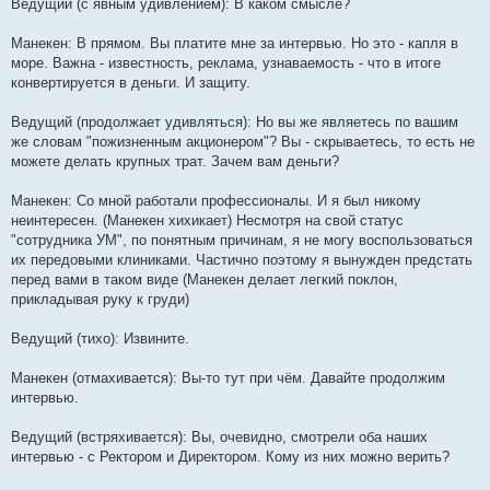
Ведущий (с явным удивлением): В каком смысле?
Манекен: В прямом. Вы платите мне за интервью. Но это - капля в
море. Важна - известность, реклама, узнаваемость - что в итоге
конвертируется в деньги. И защиту.
Ведущий (продолжает удивляться): Но вы же являетесь по вашим
же словам "пожизненным акционером"? Вы - скрываетесь, то есть не
можете делать крупных трат. Зачем вам деньги?
Манекен: Со мной работали профессионалы. И я был никому
неинтересен. (Манекен хихикает) Несмотря на свой статус
"сотрудника УМ", по понятным причинам, я не могу воспользоваться
их передовыми клиниками. Частично поэтому я вынужден предстать
перед вами в таком виде (Манекен делает легкий поклон,
прикладывая руку к груди)
Ведущий (тихо): Извините.
Манекен (отмахивается): Вы-то тут при чём. Давайте продолжим
интервью.
Ведущий (встряхивается): Вы, очевидно, смотрели оба наших
интервью - с Ректором и Директором. Кому из них можно верить?