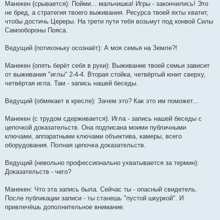
Манекен (срывается): Пойми... мальчишка! Игры - закончились! Это
не бред, а стратегия твоего выживания. Ресурса твоей яхты хватит,
чтобы достичь Цереры. На трети пути тебя возьмут под конвой Силы
Самообороны Пояса.
Ведущий (потихоньку осознаёт): А моя семья на Земле?!
Манекен (опять берёт себя в руки): Выживание твоей семьи зависит
от выживания "иглы" 2-4-4. Вторая стойка, четвёртый юнит сверху,
четвёртая игла. Там - запись нашей беседы.
Ведущий (обмякает в кресле): Зачем это? Как это им поможет...
Манекен (с трудом сдерживается): Игла - запись нашей беседы с
цепочкой доказательств. Она подписана моими публичными
ключами, аппаратными ключами объектива, камеры, всего
оборудования. Полная цепочка доказательств.
Ведущий (невольно профессионально ухватывается за термин):
Доказательств - чего?
Манекен: Что эта запись была. Сейчас ты - опасный свидетель.
После публикации записи - ты станешь "пустой шкуркой". И
привлечёшь дополнительное внимание.