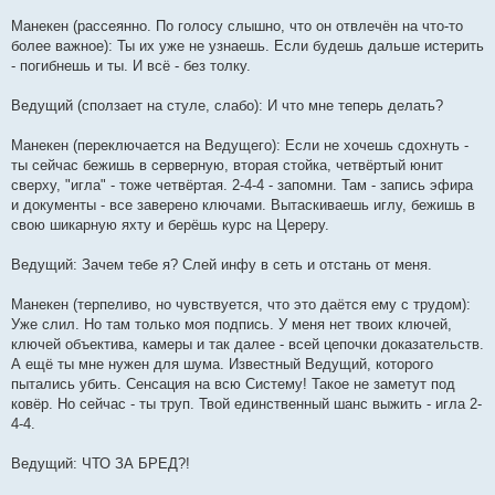
Манекен (рассеянно. По голосу слышно, что он отвлечён на что-то
более важное): Ты их уже не узнаешь. Если будешь дальше истерить
- погибнешь и ты. И всё - без толку.
Ведущий (сползает на стуле, слабо): И что мне теперь делать?
Манекен (переключается на Ведущего): Если не хочешь сдохнуть -
ты сейчас бежишь в серверную, вторая стойка, четвёртый юнит
сверху, "игла" - тоже четвёртая. 2-4-4 - запомни. Там - запись эфира
и документы - все заверено ключами. Вытаскиваешь иглу, бежишь в
свою шикарную яхту и берёшь курс на Цереру.
Ведущий: Зачем тебе я? Слей инфу в сеть и отстань от меня.
Манекен (терпеливо, но чувствуется, что это даётся ему с трудом):
Уже слил. Но там только моя подпись. У меня нет твоих ключей,
ключей объектива, камеры и так далее - всей цепочки доказательств.
А ещё ты мне нужен для шума. Известный Ведущий, которого
пытались убить. Сенсация на всю Систему! Такое не заметут под
ковёр. Но сейчас - ты труп. Твой единственный шанс выжить - игла 2-
4-4.
Ведущий: ЧТО ЗА БРЕД?!