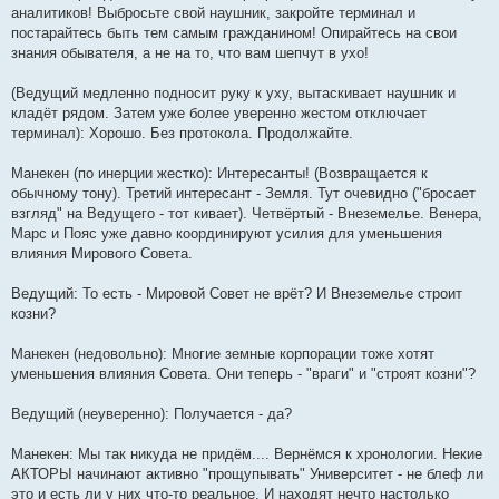
аналитиков! Выбросьте свой наушник, закройте терминал и
постарайтесь быть тем самым гражданином! Опирайтесь на свои
знания обывателя, а не на то, что вам шепчут в ухо!
(Ведущий медленно подносит руку к уху, вытаскивает наушник и
кладёт рядом. Затем уже более уверенно жестом отключает
терминал): Хорошо. Без протокола. Продолжайте.
Манекен (по инерции жестко): Интересанты! (Возвращается к
обычному тону). Третий интересант - Земля. Тут очевидно ("бросает
взгляд" на Ведущего - тот кивает). Четвёртый - Внеземелье. Венера,
Марс и Пояс уже давно координируют усилия для уменьшения
влияния Мирового Совета.
Ведущий: То есть - Мировой Совет не врёт? И Внеземелье строит
козни?
Манекен (недовольно): Многие земные корпорации тоже хотят
уменьшения влияния Совета. Они теперь - "враги" и "строят козни"?
Ведущий (неуверенно): Получается - да?
Манекен: Мы так никуда не придём.... Вернёмся к хронологии. Некие
АКТОРЫ начинают активно "прощупывать" Университет - не блеф ли
это и есть ли у них что-то реальное. И находят нечто настолько