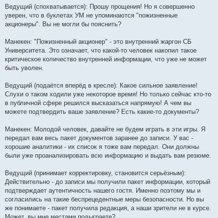
Ведущий (спохватывается): Прошу прощения! Но я совершенно
уверен, что в буклетах УМ не упоминаются "пожизненные
акционеры". Вы не могли бы пояснить?
Манекен: "Пожизненный акционер" - это внутренний жаргон СБ
Университета. Это означает, что какой-то человек накопил такое
критическое количество внутренней информации, что уже не может
быть уволен.
Ведущий (подаётся вперёд в кресле): Какое сильное заявление!
Слухи о таком ходили уже некоторое время! Но только сейчас кто-то
в публичной сфере решился высказаться напрямую! А чем вы
можете подтвердить ваше заявление? Есть какие-то документы?
Манекен: Молодой человек, давайте не будем играть в эти игры. Я
передал вам весь пакет документов заранее до записи. У вас -
хорошие аналитики - их список я тоже вам передал. Они должны
были уже проанализировать всю информацию и выдать вам резюме.
Ведущий (принимает корректировку, становится серьёзным):
Действительно - до записи мы получили пакет информации, который
подтверждает аутентичность нашего гостя. Именно поэтому мы и
согласились на такие беспрецедентные меры безопасности. Но вы
же понимаете - пакет получила редакция, а наши зрители не в курсе.
Может, вы мне местами подыграете?