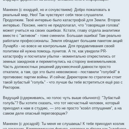
Манекен (с ехидцей, но и сочувствием): Добро пожаловать в
реальный мир, Нео! Так чувствуют себя твои слушатели.
Продолжим. Твоё интервью было катастрофой для Земли. Второе
интервью. Похоже, никто не предполагал, что "говорящая голова"
может учиться на своих ошибках. Кстати, главу отдела аналитики
вместе с "активом" - тоже сменили. Большая ошибка! Там реально
работали профессионалы. Земля обладает большим пакетом акций
ЛунарКо - но вовсе не контрольным. Для продавливания своей
политики ей нужна помощь лунитов. А те, как увидели PR-
катастрофу и посчитали убытки - моментально открестились от
земных закидонов и переметнулись на сторону внеземельников.
Часть должностных решений двухмесячной давности просто
откатили, а там, где это было невозможно - поставили "голубей" в
противовес партии войны. И сейчас Директором по стратегии стоит
такой зубастый "голубь" - что лучше бы тебе встретиться ещё раз с
Ректором.
Ведущий (сдерживаясь, но голос чуть выше обычного): "Зубастый
голубь"? Вы хотите сказать, что тот несчастный человек, который
приходил к нам в студию, — это не просто “козёл отпущения”, а на
самом деле опасный переговорщик?
Манекен (с досадой): Ты меня не слушаешь! К тебе приходил козлик
на заклание. Компромиссная фигура, которого выбрали как "удобного