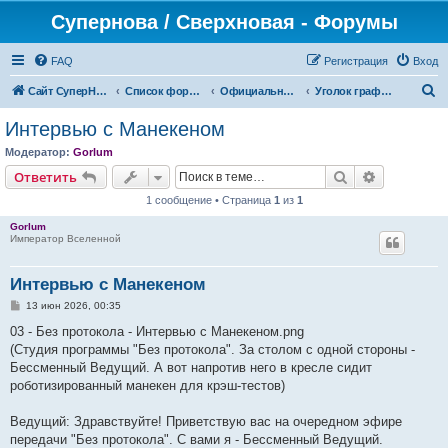
Супернова / Сверхновая - Форумы
FAQ
Регистрация
Вход
П
Сайт СуперНова
Список форумов
Официальные сервера проекта "Сверхновая" (*.supernova.ws)
Уголок графомана
о
Интервью с Манекеном
и
Модератор:
Gorlum
с
Поиск
Расширен
Ответить
к
1 сообщение • Страница
1
из
1
Gorlum
Император Вселенной
Интервью с Манекеном
С
13 июн 2026, 00:35
о
о
03 - Без протокола - Интервью с Манекеном.png
б
(Студия программы "Без протокола". За столом с одной стороны -
щ
е
Бессменный Ведущий. А вот напротив него в кресле сидит
н
роботизированный манекен для крэш-тестов)
и
е
Ведущий: Здравствуйте! Приветствую вас на очередном эфире
передачи "Без протокола". С вами я - Бессменный Ведущий.