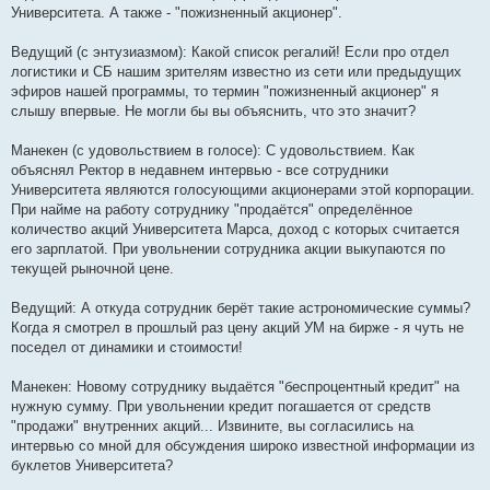
Университета. А также - "пожизненный акционер".
Ведущий (с энтузиазмом): Какой список регалий! Если про отдел
логистики и СБ нашим зрителям известно из сети или предыдущих
эфиров нашей программы, то термин "пожизненный акционер" я
слышу впервые. Не могли бы вы объяснить, что это значит?
Манекен (с удовольствием в голосе): С удовольствием. Как
объяснял Ректор в недавнем интервью - все сотрудники
Университета являются голосующими акционерами этой корпорации.
При найме на работу сотруднику "продаётся" определённое
количество акций Университета Марса, доход с которых считается
его зарплатой. При увольнении сотрудника акции выкупаются по
текущей рыночной цене.
Ведущий: А откуда сотрудник берёт такие астрономические суммы?
Когда я смотрел в прошлый раз цену акций УМ на бирже - я чуть не
поседел от динамики и стоимости!
Манекен: Новому сотруднику выдаётся "беспроцентный кредит" на
нужную сумму. При увольнении кредит погашается от средств
"продажи" внутренних акций... Извините, вы согласились на
интервью со мной для обсуждения широко известной информации из
буклетов Университета?