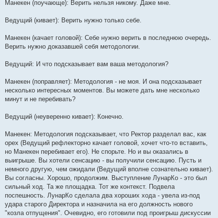
Манекен (поучающе): Верить нельзя никому. Даже мне.
Ведущий (кивает): Верить нужно только себе.
Манекен (качает головой): Себе нужно верить в последнюю очередь.
Верить нужно доказавшей себя методологии.
Ведущий: И что подсказывает вам ваша методология?
Манекен (поправляет): Методология - не моя. И она подсказывает
несколько интересных моментов. Вы можете дать мне несколько
минут и не перебивать?
Ведущий (неуверенно кивает): Конечно.
Манекен: Методология подсказывает, что Ректор разделал вас, как
орех (Ведущий рефлекторно качает головой, хочет что-то вставить,
но Манекен перебивает его). Не спорьте. Но и вы оказались в
выигрыше. Вы хотели сенсацию - вы получили сенсацию. Пусть и
немного другую, чем ожидали (Ведущий вполне сознательно кивает).
Вы согласны. Хорошо, продолжим. Выступление ЛунарКо - это был
сильный ход. Та же площадка. Тот же контекст. Подвела
поспешность. ЛунарКо сделала два хороших хода - увела из-под
удара старого Директора и назначила на его должность нового
"козла отпущения". Очевидно, его готовили под проигрыш дискуссии