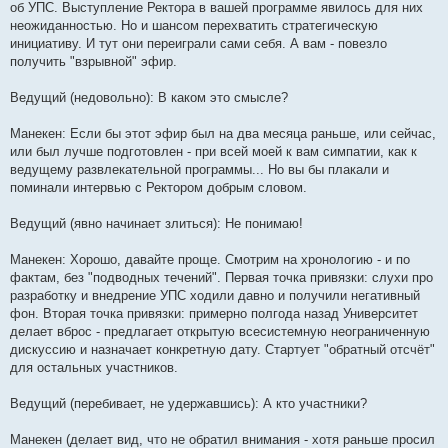
об УПС. Выступление Ректора в вашей программе явилось для них
неожиданностью. Но и шансом перехватить стратегическую
инициативу. И тут они переиграли сами себя. А вам - повезло
получить "взрывной" эфир.
Ведущий (недовольно): В каком это смысле?
Манекен: Если бы этот эфир был на два месяца раньше, или сейчас,
или был лучше подготовлен - при всей моей к вам симпатии, как к
ведущему развлекательной программы... Но вы бы плакали и
поминали интервью с Ректором добрым словом.
Ведущий (явно начинает злиться): Не понимаю!
Манекен: Хорошо, давайте проще. Смотрим на хронологию - и по
фактам, без "подводных течений". Первая точка привязки: слухи про
разработку и внедрение УПС ходили давно и получили негативный
фон. Вторая точка привязки: примерно полгода назад Университет
делает вброс - предлагает открытую всесистемную неограниченную
дискуссию и назначает конкретную дату. Стартует "обратный отсчёт"
для остальных участников.
Ведущий (перебивает, не удержавшись): А кто участники?
Манекен (делает вид, что не обратил внимания - хотя раньше просил