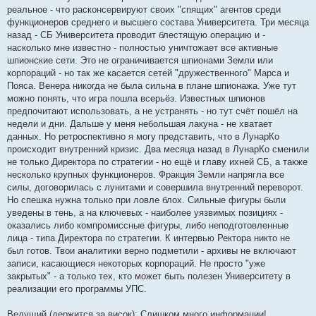
реальное - что расконсервируют своих "спящих" агентов среди
функционеров среднего и высшего состава Университета. Три месяца
назад - СБ Университета проводит блестящую операцию и -
насколько мне известно - полностью уничтожает все активные
шпионские сети. Это не ограничивается шпионами Земли или
корпораций - но так же касается сетей "дружественного" Марса и
Пояса. Венера никогда не была сильна в плане шпионажа. Уже тут
можно понять, что игра пошла всерьёз. Известных шпионов
предпочитают использовать, а не устранять - но тут счёт пошёл на
недели и дни. Дальше у меня небольшая лакуна - не хватает
данных. Но ретроспективно я могу представить, что в ЛунарКо
происходит внутренний кризис. Два месяца назад в ЛунарКо сменили
не только Директора по стратегии - но ещё и главу ихней СБ, а также
несколько крупных функционеров. Фракция Земли напрягла все
силы, договорилась с лунитами и совершила внутренний переворот.
Но спешка нужна только при ловле блох. Сильные фигуры были
уведены в тень, а на ключевых - наиболее уязвимых позициях -
оказались либо компромиссные фигуры, либо неподготовленные
лица - типа Директора по стратегии. К интервью Ректора никто не
был готов. Твои аналитики верно подметили - архивы не включают
записи, касающиеся некоторых корпораций. Не просто "уже
закрытых" - а только тех, кто может быть полезен Университету в
реализации его программы УПС.
Ведущий (держится за висок): Слишком много информации!