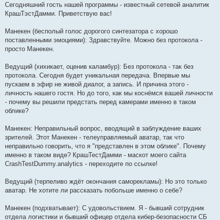
Сегодняшний гость нашей программы - известный сетевой аналитик
КрашТэстДамми. Приветствую вас!
Манекен (бесполый голос дорогого синтезатора с хорошо
поставленными эмоциями): Здравствуйте. Можно без протокола -
просто Манекен.
Ведущий (хихикает, оценив каламбур): Без протокола - так без
протокола. Сегодня будет уникальная передача. Впервые мы
пускаем в эфир не живой диалог, а запись. И причина этого -
личность нашего гостя. Но до того, как мы коснёмся вашей личности
- почему вы решили предстать перед камерами именно в таком
облике?
Манекен: Неправильный вопрос, вводящий в заблуждение ваших
зрителей. Этот Манекен - телеуправляемый аватар, так что
неправильно говорить, что я "представлен в этом облике". Почему
именно в таком виде? КрашТестДамми - маскот моего сайта
CrashTestDummy.analytics - переходите по ссылке!
Ведущий (терпеливо ждёт окончания саморекламы): Но это только
аватар. Не хотите ли рассказать побольше именно о себе?
Манекен (подхватывает): С удовольствием. Я - бывший сотрудник
отдела логистики и бывший офицер отдела кибер-безопасности СБ