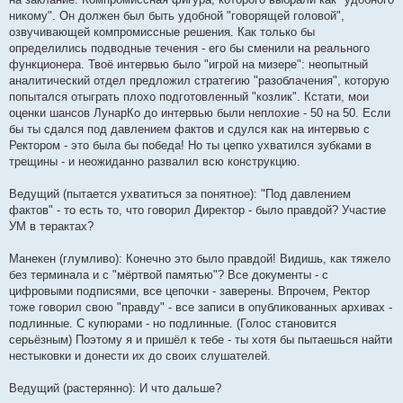
никому". Он должен был быть удобной "говорящей головой",
озвучивающей компромиссные решения. Как только бы
определились подводные течения - его бы сменили на реального
функционера. Твоё интервью было "игрой на мизере": неопытный
аналитический отдел предложил стратегию "разоблачения", которую
попытался отыграть плохо подготовленный "козлик". Кстати, мои
оценки шансов ЛунарКо до интервью были неплохие - 50 на 50. Если
бы ты сдался под давлением фактов и сдулся как на интервью с
Ректором - это была бы победа! Но ты цепко ухватился зубками в
трещины - и неожиданно развалил всю конструкцию.
Ведущий (пытается ухватиться за понятное): "Под давлением
фактов" - то есть то, что говорил Директор - было правдой? Участие
УМ в терактах?
Манекен (глумливо): Конечно это было правдой! Видишь, как тяжело
без терминала и с "мёртвой памятью"? Все документы - с
цифровыми подписями, все цепочки - заверены. Впрочем, Ректор
тоже говорил свою "правду" - все записи в опубликованных архивах -
подлинные. С купюрами - но подлинные. (Голос становится
серьёзным) Поэтому я и пришёл к тебе - ты хотя бы пытаешься найти
нестыковки и донести их до своих слушателей.
Ведущий (растерянно): И что дальше?