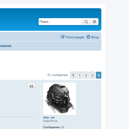
Поиск
Расширенный по
Регистрация
Вход
ложения
1
2
3
4
Пред.
31 сообщение
zloy_rat
Ефрейтор
Сообщения:
21