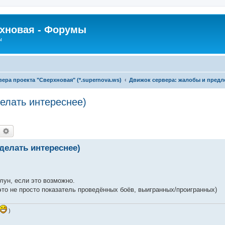
рхновая - Форумы
ы
ра проекта "Сверхновая" (*.supernova.ws)
Движок сервера: жалобы и пред
елать интереснее)
оиск
Расширенный поиск
делать интереснее)
лун, если это возможно.
(это не просто показатель проведённых боёв, выигранных/проигранных)
)