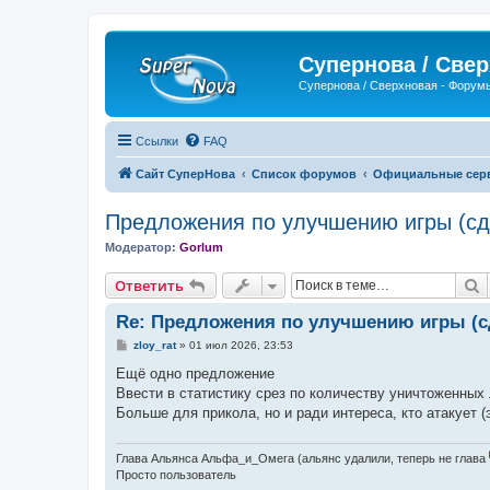
Супернова / Све
Супернова / Сверхновая - Форум
Ссылки
FAQ
Сайт СуперНова
Список форумов
Официальные серве
Предложения по улучшению игры (сд
Модератор:
Gorlum
П
Ответить
Re: Предложения по улучшению игры (с
С
zloy_rat
»
01 июл 2026, 23:53
о
о
Ещё одно предложение
б
Ввести в статистику срез по количеству уничтоженных 
щ
е
Больше для прикола, но и ради интереса, кто атакует 
н
и
е
Глава Альянса Альфа_и_Омега (альянс удалили, теперь не глава
Просто пользователь