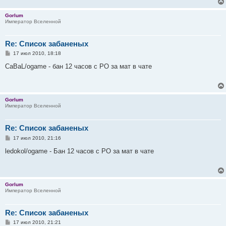
н
и
Gorlum
е
Император Вселенной
Re: Список забаненых
С
17 июл 2010, 18:18
о
о
CaBaL/ogame - бан 12 часов с РО за мат в чате
б
щ
е
н
и
Gorlum
е
Император Вселенной
Re: Список забаненых
С
17 июл 2010, 21:16
о
о
ledokol/ogame - Бан 12 часов с РО за мат в чате
б
щ
е
н
и
Gorlum
е
Император Вселенной
Re: Список забаненых
С
17 июл 2010, 21:21