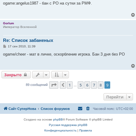
о
ogame:angelus1987 - бан с РО на сутки за РМФ.
б
щ
е
н
и
Gorlum
е
Император Вселенной
Re: Список забаненых
С
17 сен 2010, 11:39
о
о
ogame/cheer - мат в личке, оскорбление игрока. Бан 3 дня без РО
б
щ
е
н
и
Закрыто
е
Страница
9
из
9
1
5
6
7
8
9
Пред.
89 сообщений
…
Перейти
Сайт СуперНова
Список форумов
Часовой пояс:
UTC+02:00
Создано на основе
phpBB
® Forum Software © phpBB Limited
Русская поддержка phpBB
Конфиденциальность
|
Правила