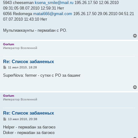
5943 cheeseman
ksena_smile@mail.ru
195.26.17.50 12.06.2010
09:31:05 08.07.2010 12:59:31 Нет
6056 Redomega
matai666@gmail.com
195.26.17.50 29.06.2010 04:51:21
07.07.2010 11:43:10 Нет
Мультиаккаунты - пермабан с РО.
Gorlum
Император Вселенной
Re: Список забаненых
С
11 июл 2010, 18:28
о
о
SuperNova: fermer - сутки с РО за башинг
б
щ
е
н
и
Gorlum
е
Император Вселенной
Re: Список забаненых
С
13 июл 2010, 20:38
о
о
Helper - пермабан за багоюз
б
Doker - пермабан за багоюз
щ
е