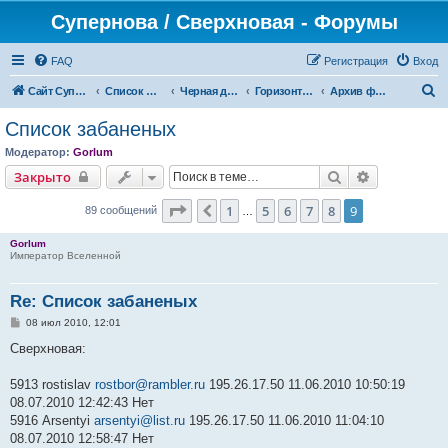
Супернова / Сверхновая - Форумы
FAQ
Регистрация
Вход
П
Сайт СуперНова
Список форумов
Черная дыра
Горизонт событий
Архив форумов "Новости" и "Правила, информация и FAQ"
о
Список забаненых
и
Модератор:
Gorlum
с
Поиск
Расширенн
Закрыто
к
Страница
9
из
9
1
5
6
7
8
9
Пред.
89 сообщений
…
Gorlum
Император Вселенной
Re: Список забаненых
С
08 июл 2010, 12:01
о
о
Сверхновая:
б
щ
е
5913 rostislav
rostbor@rambler.ru
195.26.17.50 11.06.2010 10:50:19
н
08.07.2010 12:42:43 Нет
и
е
5916 Arsentyi
arsentyi@list.ru
195.26.17.50 11.06.2010 11:04:10
08.07.2010 12:58:47 Нет