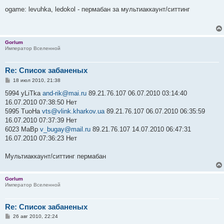
о
о
ogame: levuhka, ledokol - пермабан за мультиаккаунт/ситтинг
б
щ
е
н
и
Gorlum
е
Император Вселенной
Re: Список забаненых
С
18 июл 2010, 21:38
о
о
5994 yLiTka
and-rik@mai.ru
89.21.76.107 06.07.2010 03:14:40
б
16.07.2010 07:38:50 Нет
щ
е
5995 TuoHa
vts@vlink.kharkov.ua
89.21.76.107 06.07.2010 06:35:59
н
16.07.2010 07:37:39 Нет
и
е
6023 MaBp
v_bugay@mail.ru
89.21.76.107 14.07.2010 06:47:31
16.07.2010 07:36:23 Нет
Мультиаккаунт/ситтинг пермабан
Gorlum
Император Вселенной
Re: Список забаненых
С
26 авг 2010, 22:24
о