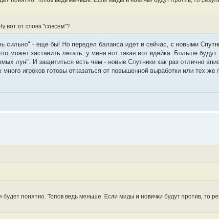
дет понятно. Топов ведь меньше. Если миды и новички будут против, то резул
у вот от слова "совсем"?
нь сильно" - еще бы! Но передел баланса идет и сейчас, с новыми Спут
что может заставить летать, у меня вот такая вот идейка. Больше будут
мых лун". И защититься есть чем - новые Спутники как раз отлично впи
 много игроков готовы отказаться от повышенной выработки или тех же 
и будет понятно. Топов ведь меньше. Если миды и новички будут против, то р