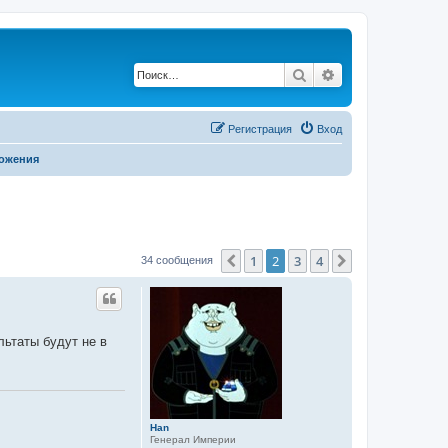
Поиск
Расширенный по
Регистрация
Вход
ложения
1
2
3
4
Пред.
След.
34 сообщения
льтаты будут не в
Han
Генерал Империи