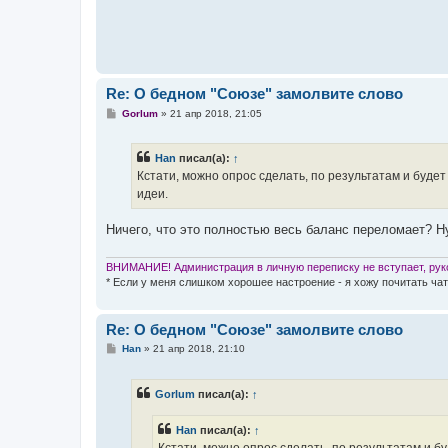
Re: О бедном "Союзе" замолвите слово
С
Gorlum
»
21 апр 2018, 21:05
о
о
б
Han
писал(а):
↑
щ
е
Кстати, можно опрос сделать, по результатам и будет
н
идеи.
и
е
Ничего, что это полностью весь баланс переломает? Ну
ВНИМАНИЕ! Администрация в личную переписку не вступает, руко
* Если у меня слишком хорошее настроение - я хожу почитать чат
Re: О бедном "Союзе" замолвите слово
С
Han
»
21 апр 2018, 21:10
о
о
б
Gorlum
писал(а):
↑
щ
е
н
Han
писал(а):
↑
и
е