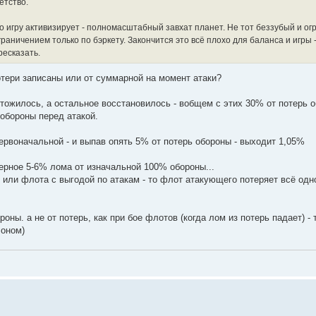
етство.
о игру активизирует - полномасштабный завхат планет. Не тот беззубый и ог
граничением только по бэркету. Закончится это всё плохо для баланса и игры 
ресказать.
потери записаны или от суммарной на момент атаки?
чтожилось, а остальное восстановилось - вобщем с этих 30% от потерь 
 обороны перед атакой.
ервоначальной - и выпав опять 5% от потерь обороны - выходит 1,05%
аверное 5-6% лома от изначальной 100% обороны...
 или флота с выгодой по атакам - то флот атакующего потеряет всё одн
ны. а не от потерь, как при бое флотов (когда лом из потерь падает) - 
лоном)