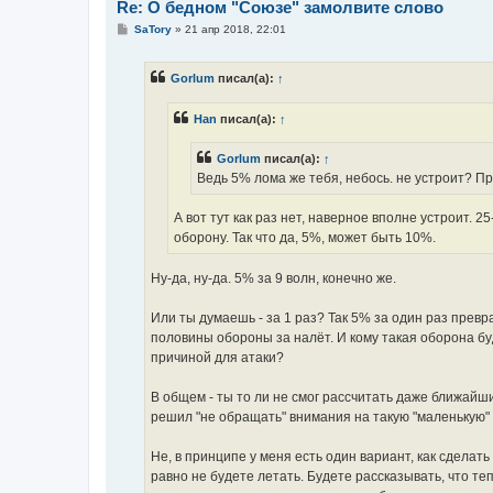
Re: О бедном "Союзе" замолвите слово
С
SaTory
»
21 апр 2018, 22:01
о
о
б
Gorlum
писал(а):
↑
щ
е
н
Han
писал(а):
↑
и
е
Gorlum
писал(а):
↑
Ведь 5% лома же тебя, небось. не устроит? П
А вот тут как раз нет, наверное вполне устроит. 
оборону. Так что да, 5%, может быть 10%.
Ну-да, ну-да. 5% за 9 волн, конечно же.
Или ты думаешь - за 1 раз? Так 5% за один раз превр
половины обороны за налёт. И кому такая оборона бу
причиной для атаки?
В общем - ты то ли не смог рассчитать даже ближайш
решил "не обращать" внимания на такую "маленькую" 
Не, в принципе у меня есть один вариант, как сделать 
равно не будете летать. Будете рассказывать, что т