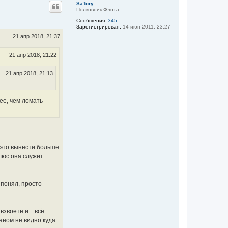
р
SaTory
н
Полковник Флота
у
Сообщения:
345
т
Зарегистрирован:
14 июн 2011, 23:27
ь
с
21 апр 2018, 21:37
я
к
21 апр 2018, 21:22
н
а
ч
21 апр 2018, 21:13
а
л
у
нее, чем ломать
- это вынести больше
люс она служит
 понял, просто
звоете и... всё
аном не видно куда