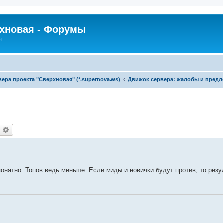
рхновая - Форумы
ы
ра проекта "Сверхновая" (*.supernova.ws)
Движок сервера: жалобы и пред
оиск
Расширенный поиск
понятно. Топов ведь меньше. Если миды и новички будут против, то резу