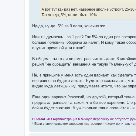
А вот тут как раз нет, наверное вполне устроит. 25-3
Так что да, 5%, может быть 10%.
Ну-да, ну-да. 5% за 9 волн, конечно же.
Или ты думаешь - за 1 раз? Так 5% за один раз превра
больше половины обороны за налёт. И кому такая обор
служит причиной для атаки?
В общем - ты то ли не смог рассчитать даже ближайши
решил "не обращать" внимания на такую "маленькую" д
Не, в принципе у меня есть один вариант, как сделать т
всё равно не будете летать. Будете рассказывать, что
видно куда летишь - ну, придумаете что-то, что бы опр
Еще один вариант (похожий, но другой), который точно 
предлагал раньше - а такой, что бы все охренели. С ог
бойня будет знатная. А уж сколько говна прольётся - и 
ВНИМАНИЕ! Администрация в личную переписку не вступает, руко
* Если у меня слишком хорошее настроение - я хожу почитать чат