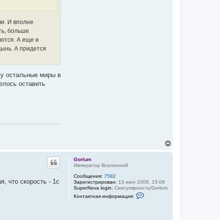
ф
о
р
ми. И вполне
м
а
ть, больше
ц
ются. А еще и
и
я
дынь. А придется
п
о
л
ь
зу остальные миры в
з
о
телось оставить
в
а
т
е
л
я
G
o
r
l
В
u
е
m
р
Gorlum
н
Император Вселенной
у
Сообщения:
7582
т
, что скорость - 1с
Зарегистрирован:
13 июн 2009, 15:06
ь
SuperNova login:
Сингулярность/Gorlum
с
К
Контактная информация:
я
о
к
н
т
н
а
а