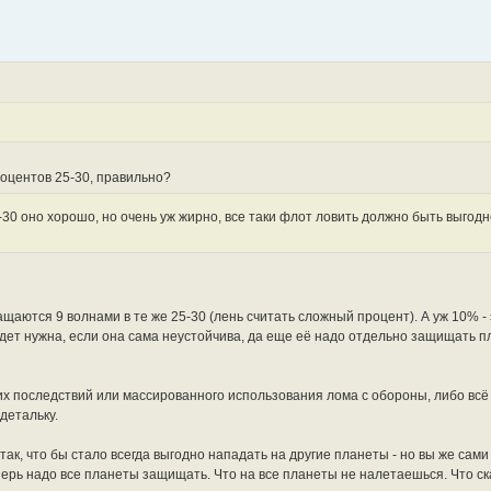
роцентов 25-30, правильно?
25-30 оно хорошо, но очень уж жирно, все таки флот ловить должно быть выгод
ащаются 9 волнами в те же 25-30 (лень считать сложный процент). А уж 10% 
дет нужна, если она сама неустойчива, да еще её надо отдельно защищать п
их последствий или массированного использования лома с обороны, либо всё
детальку.
так, что бы стало всегда выгодно нападать на другие планеты - но вы же сами в
еперь надо все планеты защищать. Что на все планеты не налетаешься. Что ск