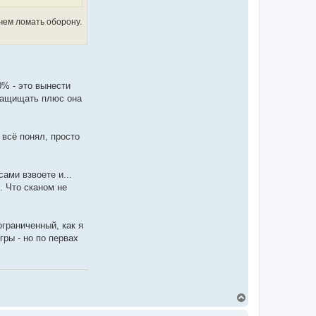
к
ч
т
а
н
 чем ломать оборону.
л
а
у
я
и
н
ф
о
р
0% - это вынести
м
 защищать плюс она
а
ц
и
я
п
 всё понял, просто
о
л
ь
з
сами взвоете и...
о
в
. Что сканом не
а
т
е
л
ограниченный, как я
я
G
гры - но по первах
o
r
l
u
m
В
е