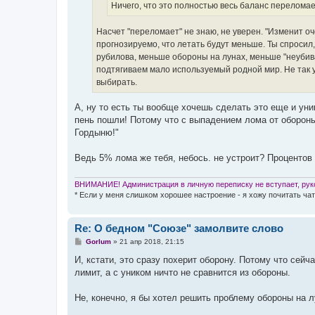
Ничего, что это полностью весь баланс переломае
Насчет "переломает" не знаю, не уверен. "Изменит оч
прогнозируемо, что летать будут меньше. Ты спросил,
рубилова, меньше обороны на лунах, меньше "неубива
подтягиваем мало используемый родной мир. Не так у
выбирать.
А, ну то есть ты вообще хочешь сделать это еще и ун
пень пошли! Потому что с выпадением лома от обороны 
Гордыню!"
Ведь 5% лома же тебя, небось. не устроит? Процентов 
ВНИМАНИЕ! Администрация в личную переписку не вступает, руко
* Если у меня слишком хорошее настроение - я хожу почитать чат
Re: О бедном "Союзе" замолвите слово
С
Gorlum
»
21 апр 2018, 21:15
о
о
И, кстати, это сразу похерит оборону. Потому что сейч
б
лимит, а с уником ничто не сравнится из обороны.
щ
е
н
Не, конечно, я бы хотел решить проблему обороны на лу
и
е