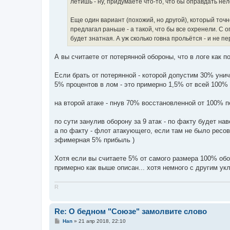
летишь - ну, придумаете что-то, что бы оправдать нел
Еще один вариант (похожий, но другой), который точн
предлагал раньше - а такой, что бы все охренели. С о
будет знатная. А уж сколько говна прольётся - и не пе
А вы считаете от потерянной обороны, что в логе как 
Если брать от потерянной - которой допустим 30% уни
5% процентов в лом - это примерно 1,5% от всей 100%
на второй атаке - пнув 70% восстановленной от 100% п
по сути занулив оборону за 9 атак - по факту будет н
а по факту - флот атакующего, если там не было ресов
эфимерная 5% прибыль )
Хотя если вы считаете 5% от самого размера 100% оборо
примерно как выше описан... хотя немного с другим ук
R
Re: О бедном "Союзе" замолвите слово
С
Han
»
21 апр 2018, 22:10
о