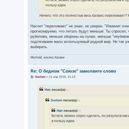
Кстати, можно опрос сделать, по результатам и бу
пользу идеи.
Ничего, что это полностью весь баланс переломает? Н
Насчет "переломает" не знаю, не уверен. "Изменит оче
прогнозируемо, что летать будут меньше. Ты спросил, 
рубилова, меньше обороны на лунах, меньше "неубивае
подтягиваем мало используемый родной мир. Не так уж
выбирать.
Morhold, альянс Казаки
Re: О бедном "Союзе" замолвите слово
С
Gorlum
»
21 апр 2018, 21:13
о
о
б
Han
писал(а):
↑
щ
е
н
Gorlum
писал(а):
↑
и
е
Han
писал(а):
↑
Кстати, можно опрос сделать, по результатам 
в пользу идеи.