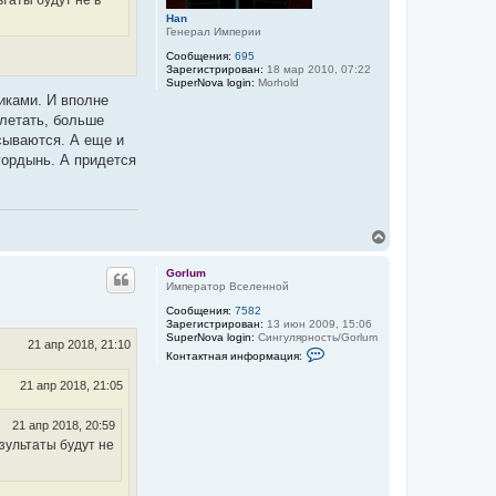
ьтаты будут не в
а
з
ч
о
Han
в
Генерал Империи
а
а
л
Сообщения:
695
т
у
Зарегистрирован:
18 мар 2010, 07:22
е
SuperNova login:
Morhold
л
я
никами. И вполне
G
 летать, больше
o
r
сываются. А еще и
l
гордынь. А придется
u
m
В
е
р
Gorlum
н
Император Вселенной
у
Сообщения:
7582
т
Зарегистрирован:
13 июн 2009, 15:06
ь
SuperNova login:
Сингулярность/Gorlum
с
21 апр 2018, 21:10
К
Контактная информация:
я
о
к
н
21 апр 2018, 21:05
т
н
а
а
к
ч
21 апр 2018, 20:59
т
а
н
езультаты будут не
л
а
у
я
и
н