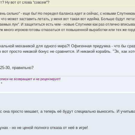
т? Ну вот от слова "совсем"?
ень сильно" - еще бы! Но передел баланса идет и сейчас, с новыми Спутника
 что может заставить летать, у меня вот такая вот идейка. Больше будут лета
емых лун". И защититься есть чем - новые Спутники как раз отлично вписыва
ж много игроков готовы отказаться от повышенной выработки или тех же гор
икальной механикой для одного мира?! Офигенная придумка - что бы сра
вот просто никакой бонус не сравнится. И никакой корабль. "Эх, как хо
25-30, правильно?
писи не возвращает и не рецензирует!
 *
ас она просто мешает, а теперь её будут специально выносить. И учитывая
нах - но не ценой полного отказа от неё в игре!