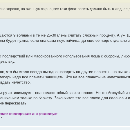
0 оно хорошо, но очень уж жирно, все таки флот ловить должно быть выгоднее,
щаются 9 волнами в те же 25-30 (лень считать сложный процент). А уж 1
она будет нужна, если она сама неустойчива, да еще её надо отдельно
х последствий или массированного использования лома с обороны, либо
етальку.
ак, что бы стало всегда выгодно нападать на другие планеты - но вы же 
 теперь надо все планеты защищать. Что на все планеты не налетаешься
авдать нелетство.
игру активизирует - полномасштабный завхат планет. Не тот беззубый и 
раничением только по бэркету. Закончится это всё плохо для баланса и и
не пересказать.
писи не возвращает и не рецензирует!
 *