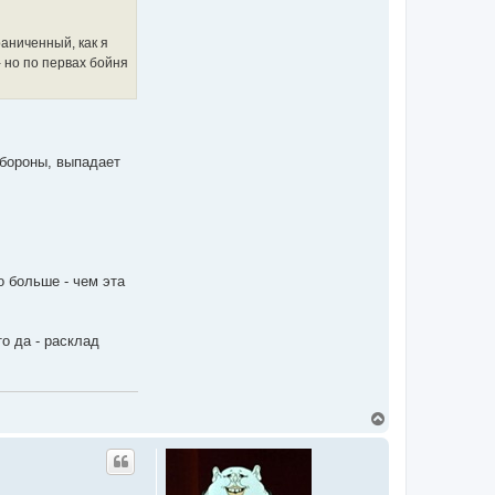
раниченный, как я
- но по первах бойня
обороны, выпадает
о больше - чем эта
то да - расклад
В
е
р
н
у
т