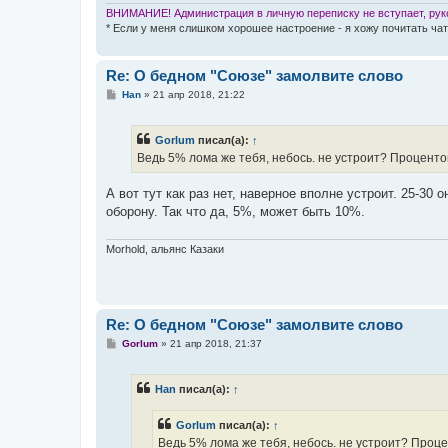
ВНИМАНИЕ! Администрация в личную переписку не вступает, руко
* Если у меня слишком хорошее настроение - я хожу почитать чат
Re: О бедном "Союзе" замолвите слово
С
Han
»
21 апр 2018, 21:22
о
о
б
Gorlum
писал(а):
↑
щ
е
Ведь 5% лома же тебя, небось. не устроит? Проценто
н
и
е
А вот тут как раз нет, наверное вполне устроит. 25-30
оборону. Так что да, 5%, может быть 10%.
Morhold, альянс Казаки
Re: О бедном "Союзе" замолвите слово
С
Gorlum
»
21 апр 2018, 21:37
о
о
б
Han
писал(а):
↑
щ
е
н
Gorlum
писал(а):
↑
и
е
Ведь 5% лома же тебя, небось. не устроит? Проце