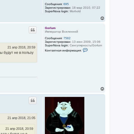
Сообщения:
695
Зарегистрирован:
18 мар 2010, 07:22
SuperNova login:
Morhold
В
е
р
Gorlum
н
Император Вселенной
у
Сообщения:
7582
т
Зарегистрирован:
13 июн 2009, 15:06
ь
SuperNova login:
Сингулярность/Gorlum
с
21 апр 2018, 20:59
К
Контактная информация:
я
ы будут не в пользу
о
к
н
т
н
а
а
к
ч
т
а
н
л
а
у
я
и
В
н
ф
е
о
р
р
н
м
у
а
т
ц
ь
и
я
с
21 апр 2018, 21:05
п
я
о
к
л
21 апр 2018, 20:59
н
ь