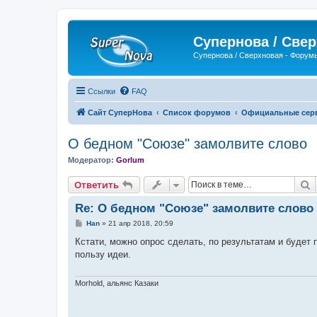
Супернова / Све
Супернова / Сверхновая - Форум
Ссылки
FAQ
Сайт СуперНова
Список форумов
Официальные серве
О бедном "Союзе" замолвите слово
Модератор:
Gorlum
П
Ответить
Re: О бедном "Союзе" замолвите слово
С
Han
»
21 апр 2018, 20:59
о
о
Кстати, можно опрос сделать, по результатам и будет 
б
пользу идеи.
щ
е
н
и
Morhold, альянс Казаки
е